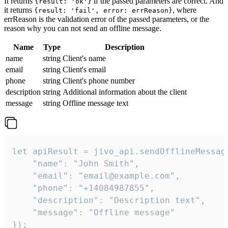
It returns
if the passed parameters are correct. And
{result: 'ok'}
it returns
, where
{result: 'fail', error: errReason}
errReason is the validation error of the passed parameters, or the
reason why you can not send an offline message.
Name
Type
Description
name
string
Client's name
email
string
Client's email
phone
string
Client's phone number
description
string
Additional information about the client
message
string
Offline message text
let apiResult = jivo_api.sendOfflineMessage
    "name": "John Smith",

    "email": "email@example.com",

    "phone": "+14084987855",

    "description": "Description text",

    "message": "Offline message"

});
