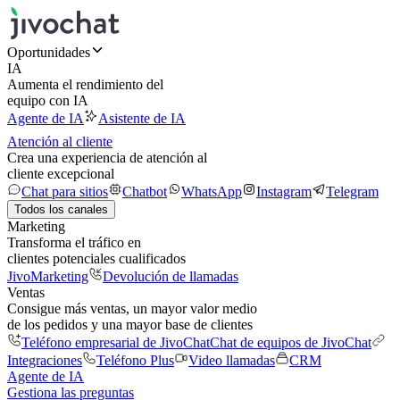
Oportunidades
IA
Aumenta el rendimiento del
equipo con IA
Agente de IA
Asistente de IA
Atención al cliente
Crea una experiencia de atención al
cliente excepcional
Chat para sitios
Chatbot
WhatsApp
Instagram
Telegram
Todos los canales
Marketing
Transforma el tráfico en
clientes potenciales cualificados
JivoMarketing
Devolución de llamadas
Ventas
Consigue más ventas, un mayor valor medio
de los pedidos y una mayor base de clientes
Teléfono empresarial de JivoChat
Chat de equipos de JivoChat
Integraciones
Teléfono Plus
Video llamadas
CRM
Agente de IA
Gestiona las preguntas