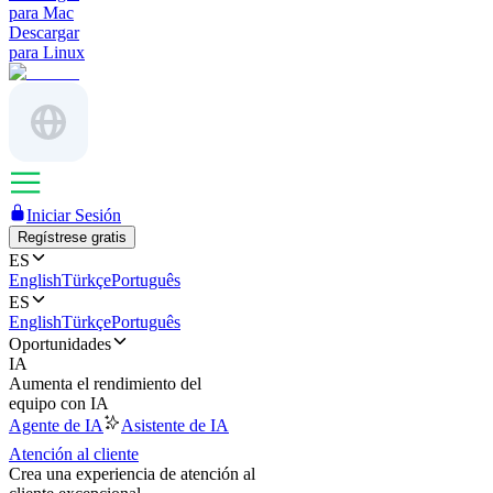
para Mac
Descargar
para Linux
Iniciar Sesión
Regístrese gratis
ES
English
Türkçe
Português
ES
English
Türkçe
Português
Oportunidades
IA
Aumenta el rendimiento del
equipo con IA
Agente de IA
Asistente de IA
Atención al cliente
Crea una experiencia de atención al