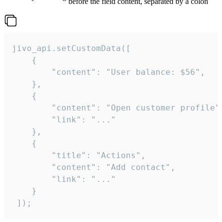
before the field content, separated by a colon
jivo_api.setCustomData([

    {

        "content": "User balance: $56",

    },

    {

        "content": "Open customer profile",
        "link": "..."

    },

    {

        "title": "Actions",

        "content": "Add contact",

        "link": "..."

    }

 ]);