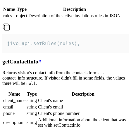
Name
Type
Description
rules
object
Description of the active invitations rules in JSON
jivo_api.setRules(rules);
getContactInfo
#
Returns visitor's contact info from the contacts form as a
contact_info structure. If visitor didn't fill in some fields, the values
there will be
.
null
Name
Type
Description
client_name
string
Client's name
email
string
Client's email
phone
string
Client's phone number
Additional information about the client that was
description
string
set with setContactInfo