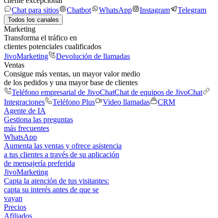
cliente excepcional
Chat para sitios
Chatbot
WhatsApp
Instagram
Telegram
Todos los canales
Marketing
Transforma el tráfico en
clientes potenciales cualificados
JivoMarketing
Devolución de llamadas
Ventas
Consigue más ventas, un mayor valor medio
de los pedidos y una mayor base de clientes
Teléfono empresarial de JivoChat
Chat de equipos de JivoChat
Integraciones
Teléfono Plus
Video llamadas
CRM
Agente de IA
Gestiona las preguntas
más frecuentes
WhatsApp
Aumenta las ventas y ofrece asistencia
a tus clientes a través de su aplicación
de mensajería preferida
JivoMarketing
Capta la atención de tus visitantes:
capta su interés antes de que se
vayan
Precios
Afiliados