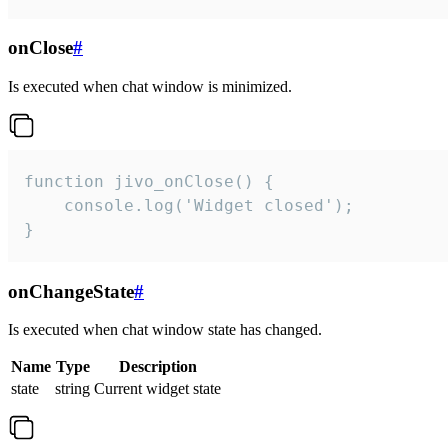
onClose
#
Is executed when chat window is minimized.
function jivo_onClose() {

    console.log('Widget closed');

}
onChangeState
#
Is executed when chat window state has changed.
Name
Type
Description
state
string
Current widget state