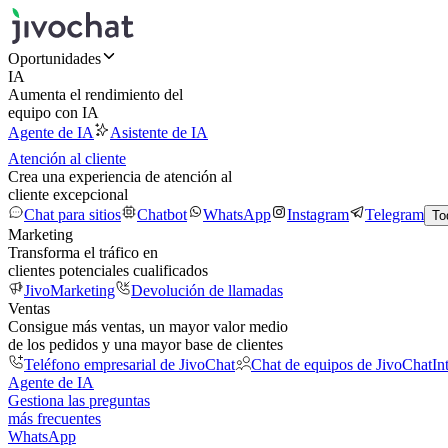
Oportunidades
IA
Aumenta el rendimiento del
equipo con IA
Agente de IA
Asistente de IA
Atención al cliente
Crea una experiencia de atención al
cliente excepcional
Chat para sitios
Chatbot
WhatsApp
Instagram
Telegram
To
Marketing
Transforma el tráfico en
clientes potenciales cualificados
JivoMarketing
Devolución de llamadas
Ventas
Consigue más ventas, un mayor valor medio
de los pedidos y una mayor base de clientes
Teléfono empresarial de JivoChat
Chat de equipos de JivoChat
In
Agente de IA
Gestiona las preguntas
más frecuentes
WhatsApp