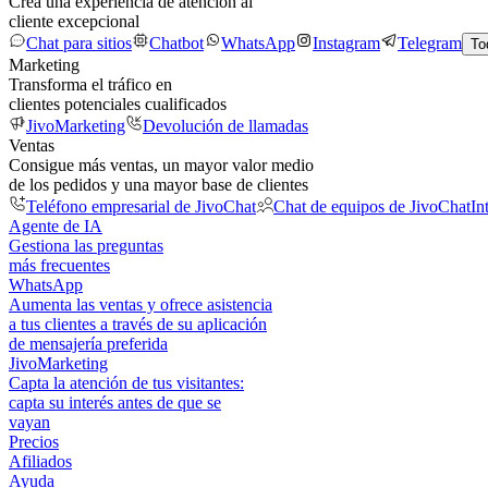
Crea una experiencia de atención al
cliente excepcional
Chat para sitios
Chatbot
WhatsApp
Instagram
Telegram
To
Marketing
Transforma el tráfico en
clientes potenciales cualificados
JivoMarketing
Devolución de llamadas
Ventas
Consigue más ventas, un mayor valor medio
de los pedidos y una mayor base de clientes
Teléfono empresarial de JivoChat
Chat de equipos de JivoChat
In
Agente de IA
Gestiona las preguntas
más frecuentes
WhatsApp
Aumenta las ventas y ofrece asistencia
a tus clientes a través de su aplicación
de mensajería preferida
JivoMarketing
Capta la atención de tus visitantes:
capta su interés antes de que se
vayan
Precios
Afiliados
Ayuda