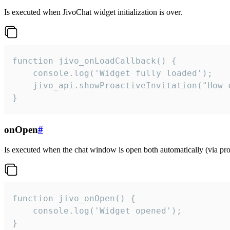
Is executed when JivoChat widget initialization is over.
function jivo_onLoadCallback() {

    console.log('Widget fully loaded');

    jivo_api.showProactiveInvitation("How c
}
onOpen
#
Is executed when the chat window is open both automatically (via proa
function jivo_onOpen() {

    console.log('Widget opened');

}