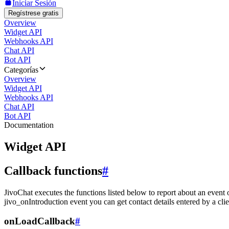
Iniciar Sesión
Regístrese gratis
Overview
Widget API
Webhooks API
Chat API
Bot API
Categorías
Overview
Widget API
Webhooks API
Chat API
Bot API
Documentation
Widget API
Callback functions
#
JivoChat executes the functions listed below to report about an event 
jivo_onIntroduction event you can get contact details entered by a clie
onLoadCallback
#