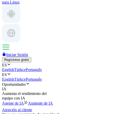
para Linux
Iniciar Sesión
Regístrese gratis
ES
English
Türkçe
Português
ES
English
Türkçe
Português
Oportunidades
IA
Aumenta el rendimiento del
equipo con IA
Agente de IA
Asistente de IA
Atención al cliente