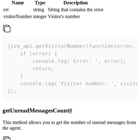
Name
Type
Description
err
string
String that contains the error
visitorNumber
integer
Visitor's number
jivo_api.getVisitorNumber(function(error, v
    if (error) {

        console.log('Error: ', error);

        return;

    }  

    console.log('Visitor number: ', visitor
});
getUnreadMessagesCount
#
This method allows you to get the number of unread messages from
the agent.