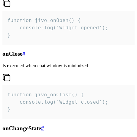
function jivo_onOpen() {

    console.log('Widget opened');

}
onClose
#
Is executed when chat window is minimized.
function jivo_onClose() {

    console.log('Widget closed');

}
onChangeState
#