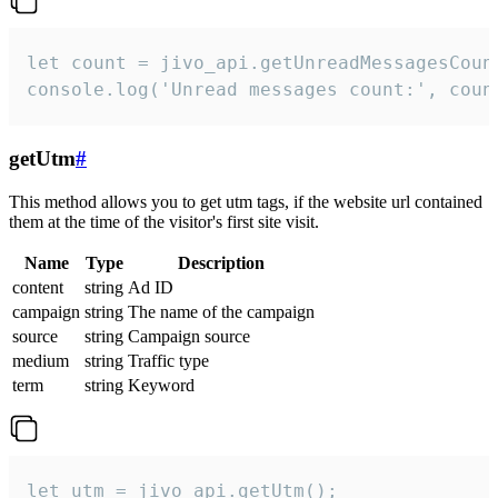
let count = jivo_api.getUnreadMessagesCount
console.log('Unread messages count:', coun
getUtm
#
This method allows you to get utm tags, if the website url contained
them at the time of the visitor's first site visit.
Name
Type
Description
content
string
Ad ID
campaign
string
The name of the campaign
source
string
Campaign source
medium
string
Traffic type
term
string
Keyword
let utm = jivo_api.getUtm();
