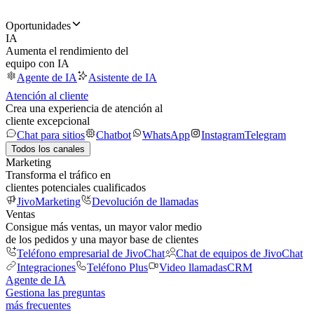
Oportunidades
IA
Aumenta el rendimiento del
equipo con IA
Agente de IA
Asistente de IA
Atención al cliente
Crea una experiencia de atención al
cliente excepcional
Chat para sitios
Chatbot
WhatsApp
Instagram
Telegram
Todos los canales
Marketing
Transforma el tráfico en
clientes potenciales cualificados
JivoMarketing
Devolución de llamadas
Ventas
Consigue más ventas, un mayor valor medio
de los pedidos y una mayor base de clientes
Teléfono empresarial de JivoChat
Chat de equipos de JivoChat
Integraciones
Teléfono Plus
Video llamadas
CRM
Agente de IA
Gestiona las preguntas
más frecuentes