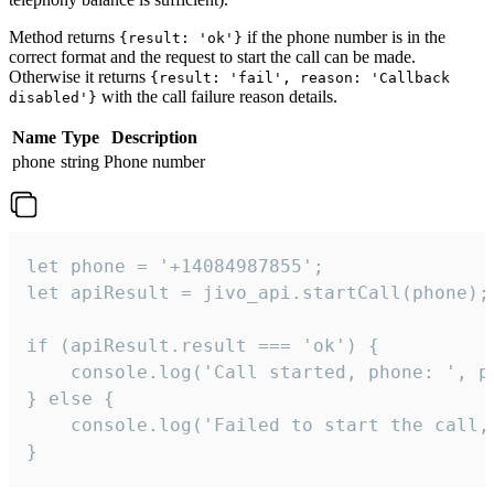
Method returns
if the phone number is in the
{result: 'ok'}
correct format and the request to start the call can be made.
Otherwise it returns
{result: 'fail', reason: 'Callback
with the call failure reason details.
disabled'}
Name
Type
Description
phone
string
Phone number
let phone = '+14084987855';

let apiResult = jivo_api.startCall(phone);

if (apiResult.result === 'ok') {

    console.log('Call started, phone: ', ph
} else {

    console.log('Failed to start the call,
}