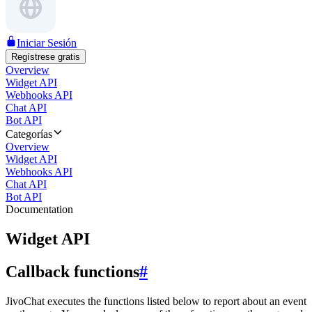
Iniciar Sesión
Regístrese gratis
Overview
Widget API
Webhooks API
Chat API
Bot API
Categorías
Overview
Widget API
Webhooks API
Chat API
Bot API
Documentation
Widget API
Callback functions
#
JivoChat executes the functions listed below to report about an event