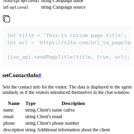
fromApi
string
Campaign name
optional
url
string
Campaign source
optional
let title = 'This is custom page title';

let url = 'https://site.com/url_to_page?q=p
jivo_api.sendPageTitle(title, true, url);
setContactInfo
#
Sets the contact info for the visitor. The data is displayed to the agent
similarly as if the visitors introduced themselves in the chat window.
Name
Type
Description
name
string
Client's name сайта
email
string
Client's email
phone
string
Client's phone number
description
string
Additional information about the client