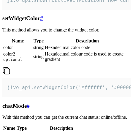
jivo_api.showProactiveInvitation("How can 
setWidgetColor
#
This method allows you to change the widget color.
Name
Type
Description
color
string
Hexadecimal color code
color2
Hexadecimal colour code is used to create
string
gradient
optional
jivo_api.setWidgetColor('#ffffff', '#00000
chatMode
#
With this method you can get the current chat status: online/offline.
Name
Type
Description