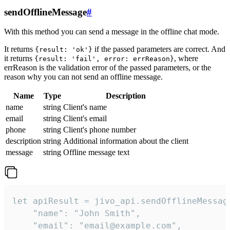
sendOfflineMessage
#
With this method you can send a message in the offline chat mode.
It returns
if the passed parameters are correct. And
{result: 'ok'}
it returns
, where
{result: 'fail', error: errReason}
errReason is the validation error of the passed parameters, or the
reason why you can not send an offline message.
Name
Type
Description
name
string
Client's name
email
string
Client's email
phone
string
Client's phone number
description
string
Additional information about the client
message
string
Offline message text
let apiResult = jivo_api.sendOfflineMessage
    "name": "John Smith",

    "email": "email@example.com",
