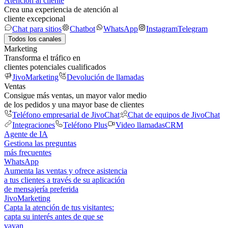
Atención al cliente
Crea una experiencia de atención al
cliente excepcional
Chat para sitios
Chatbot
WhatsApp
Instagram
Telegram
Todos los canales
Marketing
Transforma el tráfico en
clientes potenciales cualificados
JivoMarketing
Devolución de llamadas
Ventas
Consigue más ventas, un mayor valor medio
de los pedidos y una mayor base de clientes
Teléfono empresarial de JivoChat
Chat de equipos de JivoChat
Integraciones
Teléfono Plus
Video llamadas
CRM
Agente de IA
Gestiona las preguntas
más frecuentes
WhatsApp
Aumenta las ventas y ofrece asistencia
a tus clientes a través de su aplicación
de mensajería preferida
JivoMarketing
Capta la atención de tus visitantes:
capta su interés antes de que se
vayan