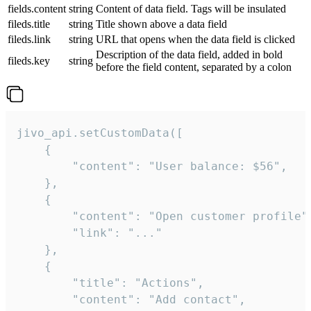
fields.content
string
Content of data field. Tags will be insulated
fileds.title
string
Title shown above a data field
fileds.link
string
URL that opens when the data field is clicked
Description of the data field, added in bold
fileds.key
string
before the field content, separated by a colon
jivo_api.setCustomData([

    {

        "content": "User balance: $56",

    },

    {

        "content": "Open customer profile",
        "link": "..."

    },

    {

        "title": "Actions",

        "content": "Add contact",
