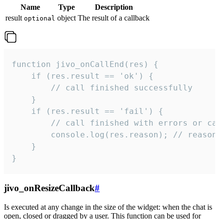
Name
Type
Description
result
object
The result of a callback
optional
function jivo_onCallEnd(res) {

    if (res.result == 'ok') {

        // call finished successfully

    }

    if (res.result == 'fail') {

        // call finished with errors or can
        console.log(res.reason); // reason 
    }

}
jivo_onResizeCallback
#
Is executed at any change in the size of the widget: when the chat is
open, closed or dragged by a user. This function can be used for