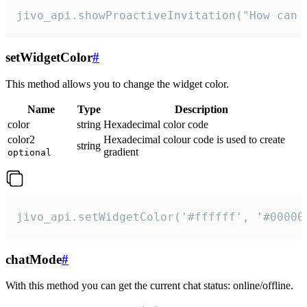
jivo_api.showProactiveInvitation("How can 
setWidgetColor
#
This method allows you to change the widget color.
Name
Type
Description
color
string
Hexadecimal color code
color2
Hexadecimal colour code is used to create
string
gradient
optional
jivo_api.setWidgetColor('#ffffff', '#00000
chatMode
#
With this method you can get the current chat status: online/offline.