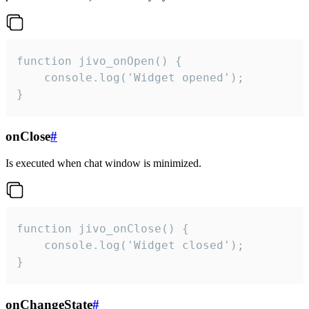
function jivo_onOpen() {

    console.log('Widget opened');

}
onClose
#
Is executed when chat window is minimized.
function jivo_onClose() {

    console.log('Widget closed');

}
onChangeState
#