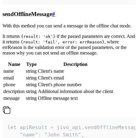
sendOfflineMessage
#
With this method you can send a message in the offline chat mode.
It returns
if the passed parameters are correct. And
{result: 'ok'}
it returns
, where
{result: 'fail', error: errReason}
errReason is the validation error of the passed parameters, or the
reason why you can not send an offline message.
Name
Type
Description
name
string
Client's name
email
string
Client's email
phone
string
Client's phone number
description
string
Additional information about the client
message
string
Offline message text
let apiResult = jivo_api.sendOfflineMessage
    "name": "John Smith",
