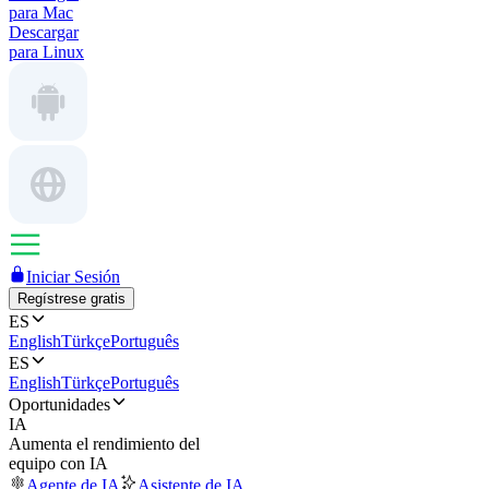
para Mac
Descargar
para Linux
Iniciar Sesión
Regístrese gratis
ES
English
Türkçe
Português
ES
English
Türkçe
Português
Oportunidades
IA
Aumenta el rendimiento del
equipo con IA
Agente de IA
Asistente de IA