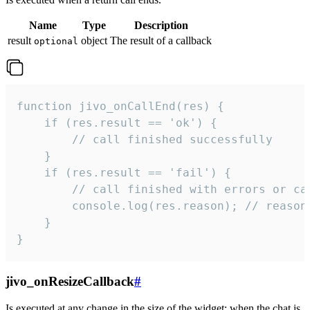
Name
Type
Description
result
object
The result of a callback
optional
function jivo_onCallEnd(res) {

    if (res.result == 'ok') {

        // call finished successfully

    }

    if (res.result == 'fail') {

        // call finished with errors or can
        console.log(res.reason); // reason 
    }

}
jivo_onResizeCallback
#
Is executed at any change in the size of the widget: when the chat is