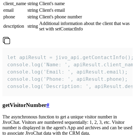
client_name
string
Client's name
email
string
Client's email
phone
string
Client's phone number
Additional information about the client that was
description
string
set with setContactInfo
let apiResult = jivo_api.getContactInfo();

console.log('Name: ', apiResult.client_name
console.log('Email: ', apiResult.email);

console.log('Phone: ', apiResult.phone);

console.log('Description: ', apiResult.des
getVisitorNumber
#
The asynchronous function to get a unique visitor number in
JivoChat. Visitors are numbered sequentially: 1, 2, 3, etc. Visitor
number is displayed in the agent's App and archives and can be used
to associate JivoChat data with the CRM data.