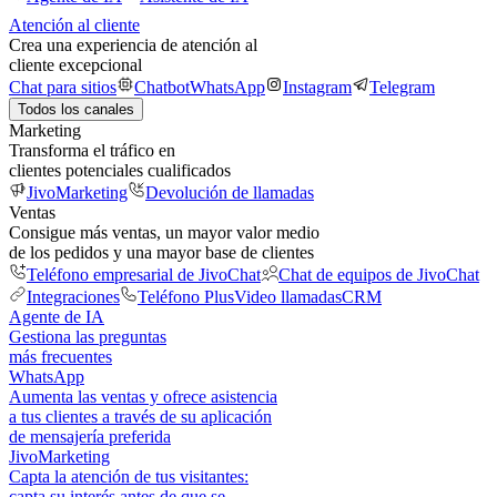
Atención al cliente
Crea una experiencia de atención al
cliente excepcional
Chat para sitios
Chatbot
WhatsApp
Instagram
Telegram
Todos los canales
Marketing
Transforma el tráfico en
clientes potenciales cualificados
JivoMarketing
Devolución de llamadas
Ventas
Consigue más ventas, un mayor valor medio
de los pedidos y una mayor base de clientes
Teléfono empresarial de JivoChat
Chat de equipos de JivoChat
Integraciones
Teléfono Plus
Video llamadas
CRM
Agente de IA
Gestiona las preguntas
más frecuentes
WhatsApp
Aumenta las ventas y ofrece asistencia
a tus clientes a través de su aplicación
de mensajería preferida
JivoMarketing
Capta la atención de tus visitantes:
capta su interés antes de que se