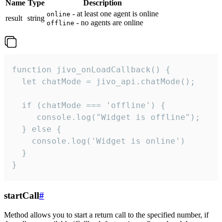
Name
Type
Description
- at least one agent is online
online
result
string
- no agents are online
offline
function jivo_onLoadCallback() {

  let chatMode = jivo_api.chatMode();

  if (chatMode === 'offline') {

     console.log("Widget is offline");

  } else {

    console.log('Widget is online')

  }

}
startCall
#
Method allows you to start a return call to the specified number, if