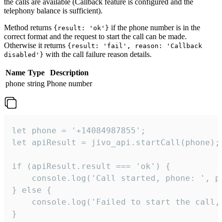
the calls are available (Callback feature is configured and the
telephony balance is sufficient).
Method returns
if the phone number is in the
{result: 'ok'}
correct format and the request to start the call can be made.
Otherwise it returns
{result: 'fail', reason: 'Callback
with the call failure reason details.
disabled'}
Name
Type
Description
phone
string
Phone number
let phone = '+14084987855';

let apiResult = jivo_api.startCall(phone);

if (apiResult.result === 'ok') {

    console.log('Call started, phone: ', ph
} else {

    console.log('Failed to start the call,
}