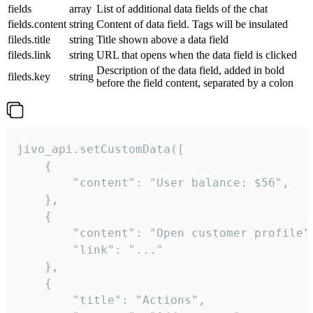
fields
array
List of additional data fields of the chat
fields.content
string
Content of data field. Tags will be insulated
fileds.title
string
Title shown above a data field
fileds.link
string
URL that opens when the data field is clicked
Description of the data field, added in bold
fileds.key
string
before the field content, separated by a colon
jivo_api.setCustomData([

    {

        "content": "User balance: $56",

    },

    {

        "content": "Open customer profile",
        "link": "..."

    },

    {

        "title": "Actions",
