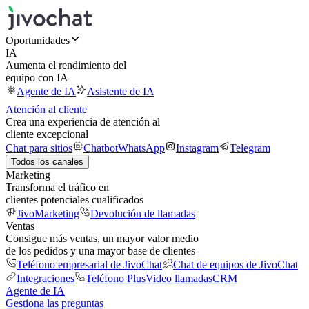
Oportunidades
IA
Aumenta el rendimiento del
equipo con IA
Agente de IA
Asistente de IA
Atención al cliente
Crea una experiencia de atención al
cliente excepcional
Chat para sitios
Chatbot
WhatsApp
Instagram
Telegram
Todos los canales
Marketing
Transforma el tráfico en
clientes potenciales cualificados
JivoMarketing
Devolución de llamadas
Ventas
Consigue más ventas, un mayor valor medio
de los pedidos y una mayor base de clientes
Teléfono empresarial de JivoChat
Chat de equipos de JivoChat
Integraciones
Teléfono Plus
Video llamadas
CRM
Agente de IA
Gestiona las preguntas