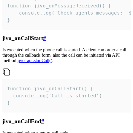
function jivo_onMessageReceived() {

	console.log(`Check agents messages:  ${i++}`)

}
jivo_onCallStart
#
Is executed when the phone call is started. A client can order a call
through the callback form, also the call can be initiated via API
method
jivo_api.startCall()
.
function jivo_onCallStart() {

  console.log('Call is started')

}
jivo_onCallEnd
#
Is executed when a return call ends.