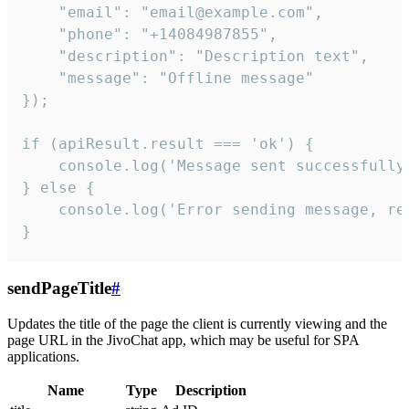
    "email": "email@example.com",

    "phone": "+14084987855",

    "description": "Description text",

    "message": "Offline message"

});

if (apiResult.result === 'ok') {

    console.log('Message sent successfully'
} else {

    console.log('Error sending message, rea
}
sendPageTitle
#
Updates the title of the page the client is currently viewing and the
page URL in the JivoChat app, which may be useful for SPA
applications.
Name
Type
Description