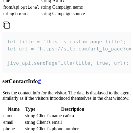
title
string
Ad ID
fromApi
string
Campaign name
optional
url
string
Campaign source
optional
let title = 'This is custom page title';

let url = 'https://site.com/url_to_page?q=p
jivo_api.sendPageTitle(title, true, url);
setContactInfo
#
Sets the contact info for the visitor. The data is displayed to the agent
similarly as if the visitors introduced themselves in the chat window.
Name
Type
Description
name
string
Client's name сайта
email
string
Client's email
phone
string
Client's phone number