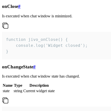
onClose
#
Is executed when chat window is minimized.
function jivo_onClose() {

    console.log('Widget closed');

}
onChangeState
#
Is executed when chat window state has changed.
Name
Type
Description
state
string
Current widget state