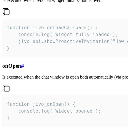
Is executed when JivoChat widget initialization is over.
function jivo_onLoadCallback() {

    console.log('Widget fully loaded');

    jivo_api.showProactiveInvitation("How c
}
onOpen
#
Is executed when the chat window is open both automatically (via proa
function jivo_onOpen() {

    console.log('Widget opened');

}