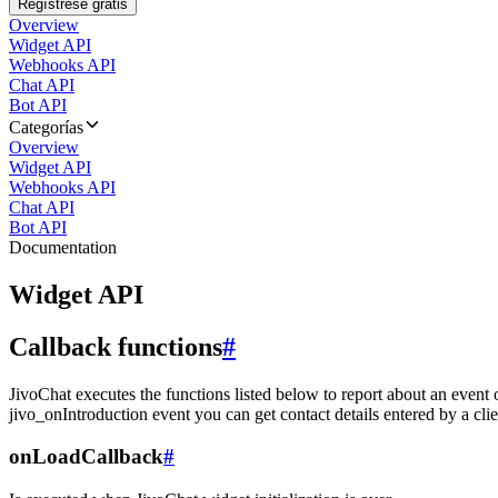
Regístrese gratis
Overview
Widget API
Webhooks API
Chat API
Bot API
Categorías
Overview
Widget API
Webhooks API
Chat API
Bot API
Documentation
Widget API
Callback functions
#
JivoChat executes the functions listed below to report about an event 
jivo_onIntroduction event you can get contact details entered by a clie
onLoadCallback
#