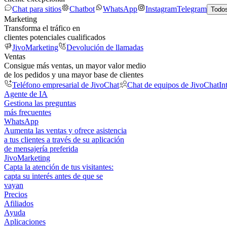
Chat para sitios
Chatbot
WhatsApp
Instagram
Telegram
Todos
Marketing
Transforma el tráfico en
clientes potenciales cualificados
JivoMarketing
Devolución de llamadas
Ventas
Consigue más ventas, un mayor valor medio
de los pedidos y una mayor base de clientes
Teléfono empresarial de JivoChat
Chat de equipos de JivoChat
In
Agente de IA
Gestiona las preguntas
más frecuentes
WhatsApp
Aumenta las ventas y ofrece asistencia
a tus clientes a través de su aplicación
de mensajería preferida
JivoMarketing
Capta la atención de tus visitantes:
capta su interés antes de que se
vayan
Precios
Afiliados
Ayuda
Aplicaciones