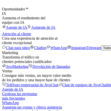
Oportunidades
IA
Aumenta el rendimiento del
equipo con IA
Agente de IA
Asistente de IA
Atención al cliente
Crea una experiencia de atención al
cliente excepcional
Chat para sitios
Chatbot
WhatsApp
Instagram
Telegram
Todos
Marketing
Transforma el tráfico en
clientes potenciales cualificados
JivoMarketing
Devolución de llamadas
Ventas
Consigue más ventas, un mayor valor medio
de los pedidos y una mayor base de clientes
Teléfono empresarial de JivoChat
Chat de equipos de JivoChat
In
Agente de IA
Gestiona las preguntas
más frecuentes
WhatsApp
Aumenta las ventas y ofrece asistencia