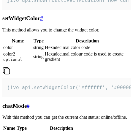
jivo_api.showProactiveInvitation("How can 
setWidgetColor
#
This method allows you to change the widget color.
Name
Type
Description
color
string
Hexadecimal color code
color2
Hexadecimal colour code is used to create
string
gradient
optional
jivo_api.setWidgetColor('#ffffff', '#00000
chatMode
#
With this method you can get the current chat status: online/offline.
Name
Type
Description