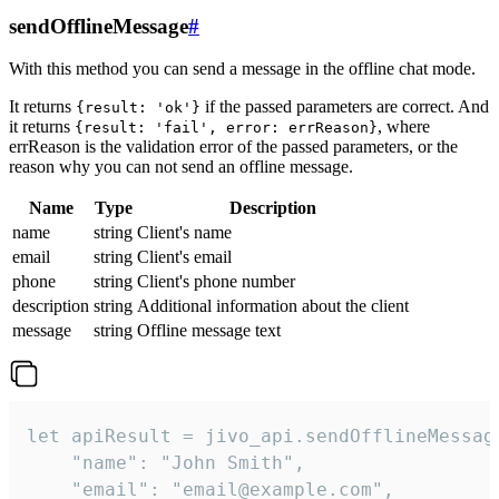
sendOfflineMessage
#
With this method you can send a message in the offline chat mode.
It returns
if the passed parameters are correct. And
{result: 'ok'}
it returns
, where
{result: 'fail', error: errReason}
errReason is the validation error of the passed parameters, or the
reason why you can not send an offline message.
Name
Type
Description
name
string
Client's name
email
string
Client's email
phone
string
Client's phone number
description
string
Additional information about the client
message
string
Offline message text
let apiResult = jivo_api.sendOfflineMessage
    "name": "John Smith",

    "email": "email@example.com",
