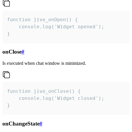
function jivo_onOpen() {

    console.log('Widget opened');

}
onClose
#
Is executed when chat window is minimized.
function jivo_onClose() {

    console.log('Widget closed');

}
onChangeState
#