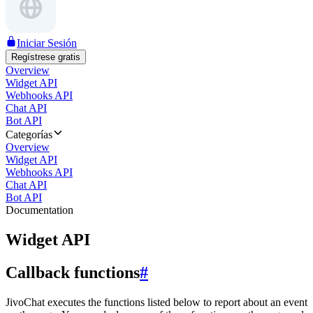
Iniciar Sesión
Regístrese gratis
Overview
Widget API
Webhooks API
Chat API
Bot API
Categorías
Overview
Widget API
Webhooks API
Chat API
Bot API
Documentation
Widget API
Callback functions
#
JivoChat executes the functions listed below to report about an event