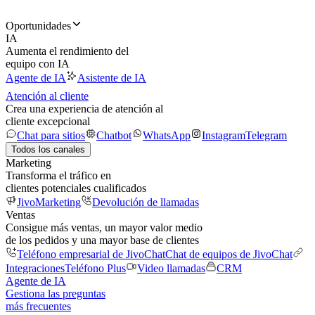
Oportunidades
IA
Aumenta el rendimiento del
equipo con IA
Agente de IA
Asistente de IA
Atención al cliente
Crea una experiencia de atención al
cliente excepcional
Chat para sitios
Chatbot
WhatsApp
Instagram
Telegram
Todos los canales
Marketing
Transforma el tráfico en
clientes potenciales cualificados
JivoMarketing
Devolución de llamadas
Ventas
Consigue más ventas, un mayor valor medio
de los pedidos y una mayor base de clientes
Teléfono empresarial de JivoChat
Chat de equipos de JivoChat
Integraciones
Teléfono Plus
Video llamadas
CRM
Agente de IA
Gestiona las preguntas
más frecuentes