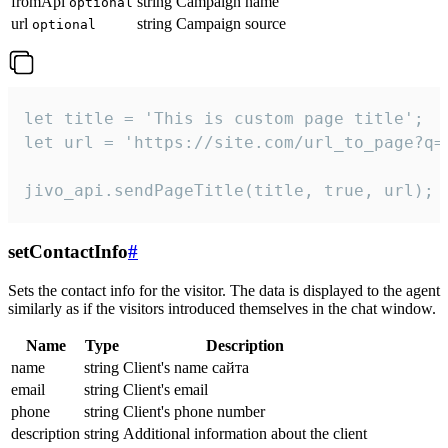
fromApi
string
Campaign name
optional
url
string
Campaign source
optional
let title = 'This is custom page title';

let url = 'https://site.com/url_to_page?q=p
jivo_api.sendPageTitle(title, true, url);
setContactInfo
#
Sets the contact info for the visitor. The data is displayed to the agent
similarly as if the visitors introduced themselves in the chat window.
Name
Type
Description
name
string
Client's name сайта
email
string
Client's email
phone
string
Client's phone number
description
string
Additional information about the client