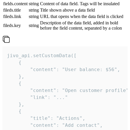
fields.content
string
Content of data field. Tags will be insulated
fileds.title
string
Title shown above a data field
fileds.link
string
URL that opens when the data field is clicked
Description of the data field, added in bold
fileds.key
string
before the field content, separated by a colon
jivo_api.setCustomData([

    {

        "content": "User balance: $56",

    },

    {

        "content": "Open customer profile",
        "link": "..."

    },

    {

        "title": "Actions",

        "content": "Add contact",
