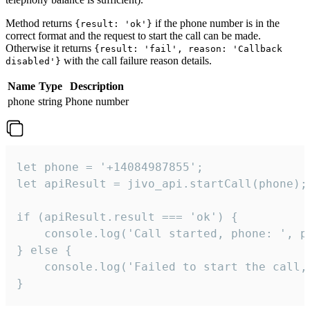
Method returns
if the phone number is in the
{result: 'ok'}
correct format and the request to start the call can be made.
Otherwise it returns
{result: 'fail', reason: 'Callback
with the call failure reason details.
disabled'}
Name
Type
Description
phone
string
Phone number
let phone = '+14084987855';

let apiResult = jivo_api.startCall(phone);

if (apiResult.result === 'ok') {

    console.log('Call started, phone: ', ph
} else {

    console.log('Failed to start the call,
}