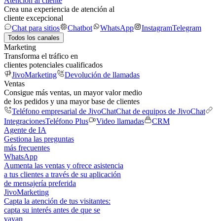
Atención al cliente
Crea una experiencia de atención al
cliente excepcional
Chat para sitios
Chatbot
WhatsApp
Instagram
Telegram
Todos los canales
Marketing
Transforma el tráfico en
clientes potenciales cualificados
JivoMarketing
Devolución de llamadas
Ventas
Consigue más ventas, un mayor valor medio
de los pedidos y una mayor base de clientes
Teléfono empresarial de JivoChat
Chat de equipos de JivoChat
Integraciones
Teléfono Plus
Video llamadas
CRM
Agente de IA
Gestiona las preguntas
más frecuentes
WhatsApp
Aumenta las ventas y ofrece asistencia
a tus clientes a través de su aplicación
de mensajería preferida
JivoMarketing
Capta la atención de tus visitantes:
capta su interés antes de que se
vayan