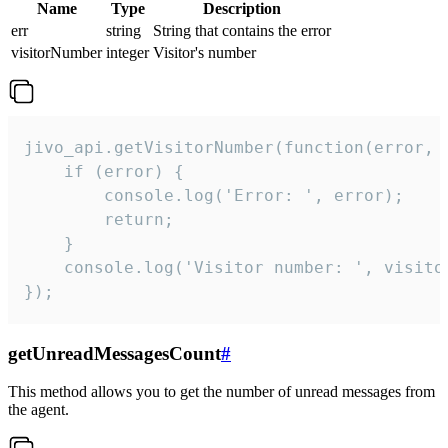
Name
Type
Description
err
string
String that contains the error
visitorNumber
integer
Visitor's number
jivo_api.getVisitorNumber(function(error, v
    if (error) {

        console.log('Error: ', error);

        return;

    }  

    console.log('Visitor number: ', visitor
});
getUnreadMessagesCount
#
This method allows you to get the number of unread messages from
the agent.