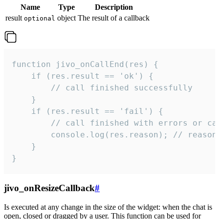
Name
Type
Description
result
object
The result of a callback
optional
function jivo_onCallEnd(res) {

    if (res.result == 'ok') {

        // call finished successfully

    }

    if (res.result == 'fail') {

        // call finished with errors or can
        console.log(res.reason); // reason 
    }

}
jivo_onResizeCallback
#
Is executed at any change in the size of the widget: when the chat is
open, closed or dragged by a user. This function can be used for