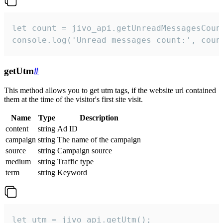
let count = jivo_api.getUnreadMessagesCount
console.log('Unread messages count:', coun
getUtm
#
This method allows you to get utm tags, if the website url contained
them at the time of the visitor's first site visit.
Name
Type
Description
content
string
Ad ID
campaign
string
The name of the campaign
source
string
Campaign source
medium
string
Traffic type
term
string
Keyword
let utm = jivo_api.getUtm();
