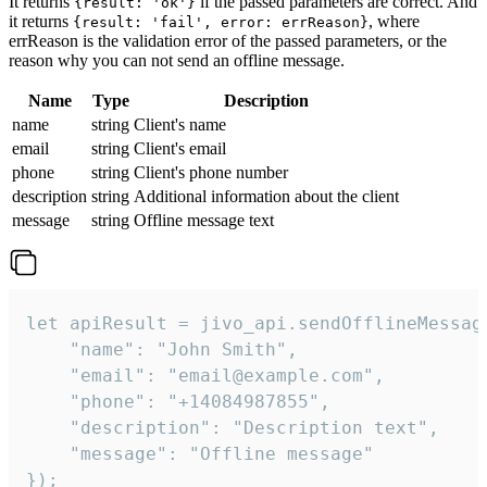
It returns
if the passed parameters are correct. And
{result: 'ok'}
it returns
, where
{result: 'fail', error: errReason}
errReason is the validation error of the passed parameters, or the
reason why you can not send an offline message.
Name
Type
Description
name
string
Client's name
email
string
Client's email
phone
string
Client's phone number
description
string
Additional information about the client
message
string
Offline message text
let apiResult = jivo_api.sendOfflineMessage
    "name": "John Smith",

    "email": "email@example.com",

    "phone": "+14084987855",

    "description": "Description text",

    "message": "Offline message"

});
