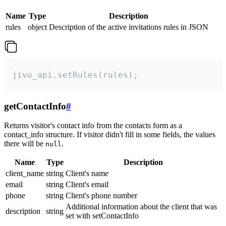
Name
Type
Description
rules
object
Description of the active invitations rules in JSON
jivo_api.setRules(rules);
getContactInfo
#
Returns visitor's contact info from the contacts form as a
contact_info structure. If visitor didn't fill in some fields, the values
there will be
.
null
Name
Type
Description
client_name
string
Client's name
email
string
Client's email
phone
string
Client's phone number
Additional information about the client that was
description
string
set with setContactInfo