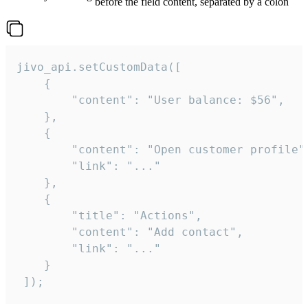
before the field content, separated by a colon
jivo_api.setCustomData([

    {

        "content": "User balance: $56",

    },

    {

        "content": "Open customer profile",
        "link": "..."

    },

    {

        "title": "Actions",

        "content": "Add contact",

        "link": "..."

    }

 ]);