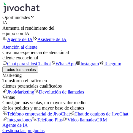
Oportunidades
IA
Aumenta el rendimiento del
equipo con IA
Agente de IA
Asistente de IA
Atención al cliente
Crea una experiencia de atención al
cliente excepcional
Chat para sitios
Chatbot
WhatsApp
Instagram
Telegram
Todos los canales
Marketing
Transforma el tráfico en
clientes potenciales cualificados
JivoMarketing
Devolución de llamadas
Ventas
Consigue más ventas, un mayor valor medio
de los pedidos y una mayor base de clientes
Teléfono empresarial de JivoChat
Chat de equipos de JivoChat
Integraciones
Teléfono Plus
Video llamadas
CRM
Agente de IA
Gestiona las preguntas