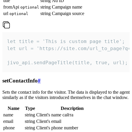
title
string
Ad ID
fromApi
string
Campaign name
optional
url
string
Campaign source
optional
let title = 'This is custom page title';

let url = 'https://site.com/url_to_page?q=p
jivo_api.sendPageTitle(title, true, url);
setContactInfo
#
Sets the contact info for the visitor. The data is displayed to the agent
similarly as if the visitors introduced themselves in the chat window.
Name
Type
Description
name
string
Client's name сайта
email
string
Client's email
phone
string
Client's phone number