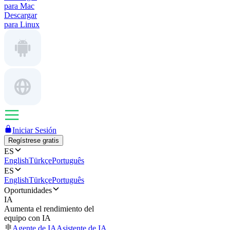
para Mac
Descargar
para Linux
Iniciar Sesión
Regístrese gratis
ES
English
Türkçe
Português
ES
English
Türkçe
Português
Oportunidades
IA
Aumenta el rendimiento del
equipo con IA
Agente de IA
Asistente de IA