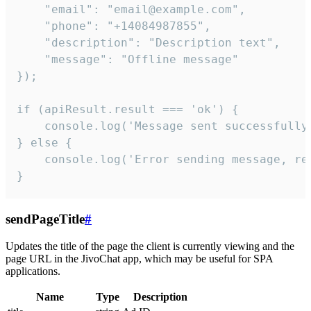
    "email": "email@example.com",

    "phone": "+14084987855",

    "description": "Description text",

    "message": "Offline message"

});

if (apiResult.result === 'ok') {

    console.log('Message sent successfully'
} else {

    console.log('Error sending message, rea
}
sendPageTitle
#
Updates the title of the page the client is currently viewing and the
page URL in the JivoChat app, which may be useful for SPA
applications.
Name
Type
Description