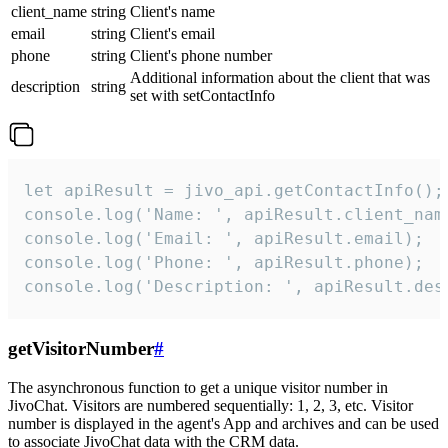
client_name
string
Client's name
email
string
Client's email
phone
string
Client's phone number
Additional information about the client that was
description
string
set with setContactInfo
let apiResult = jivo_api.getContactInfo();

console.log('Name: ', apiResult.client_name
console.log('Email: ', apiResult.email);

console.log('Phone: ', apiResult.phone);

console.log('Description: ', apiResult.des
getVisitorNumber
#
The asynchronous function to get a unique visitor number in
JivoChat. Visitors are numbered sequentially: 1, 2, 3, etc. Visitor
number is displayed in the agent's App and archives and can be used
to associate JivoChat data with the CRM data.