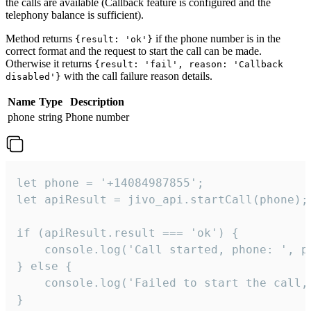
the calls are available (Callback feature is configured and the
telephony balance is sufficient).
Method returns
if the phone number is in the
{result: 'ok'}
correct format and the request to start the call can be made.
Otherwise it returns
{result: 'fail', reason: 'Callback
with the call failure reason details.
disabled'}
Name
Type
Description
phone
string
Phone number
let phone = '+14084987855';

let apiResult = jivo_api.startCall(phone);

if (apiResult.result === 'ok') {

    console.log('Call started, phone: ', ph
} else {

    console.log('Failed to start the call,
}