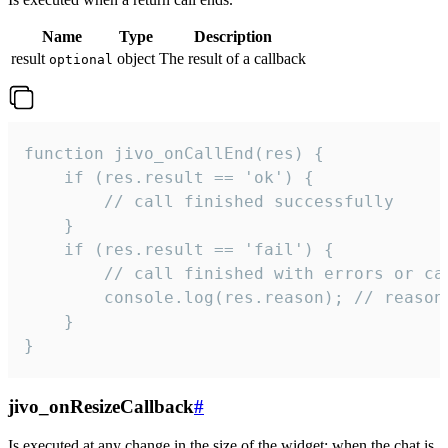
Name
Type
Description
result
object
The result of a callback
optional
function jivo_onCallEnd(res) {

    if (res.result == 'ok') {

        // call finished successfully

    }

    if (res.result == 'fail') {

        // call finished with errors or can
        console.log(res.reason); // reason 
    }

}
jivo_onResizeCallback
#
Is executed at any change in the size of the widget: when the chat is