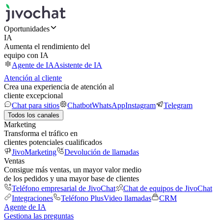
Oportunidades
IA
Aumenta el rendimiento del
equipo con IA
Agente de IA
Asistente de IA
Atención al cliente
Crea una experiencia de atención al
cliente excepcional
Chat para sitios
Chatbot
WhatsApp
Instagram
Telegram
Todos los canales
Marketing
Transforma el tráfico en
clientes potenciales cualificados
JivoMarketing
Devolución de llamadas
Ventas
Consigue más ventas, un mayor valor medio
de los pedidos y una mayor base de clientes
Teléfono empresarial de JivoChat
Chat de equipos de JivoChat
Integraciones
Teléfono Plus
Video llamadas
CRM
Agente de IA
Gestiona las preguntas