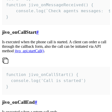
function jivo_onMessageReceived() {

	console.log(`Check agents messages:  ${i++}`)

}
jivo_onCallStart
#
Is executed when the phone call is started. A client can order a call
through the callback form, also the call can be initiated via API
method
jivo_api.startCall()
.
function jivo_onCallStart() {

  console.log('Call is started')

}
jivo_onCallEnd
#
Is executed when a return call ends.