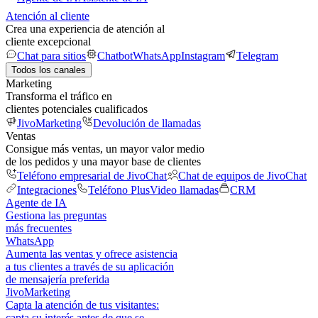
Atención al cliente
Crea una experiencia de atención al
cliente excepcional
Chat para sitios
Chatbot
WhatsApp
Instagram
Telegram
Todos los canales
Marketing
Transforma el tráfico en
clientes potenciales cualificados
JivoMarketing
Devolución de llamadas
Ventas
Consigue más ventas, un mayor valor medio
de los pedidos y una mayor base de clientes
Teléfono empresarial de JivoChat
Chat de equipos de JivoChat
Integraciones
Teléfono Plus
Video llamadas
CRM
Agente de IA
Gestiona las preguntas
más frecuentes
WhatsApp
Aumenta las ventas y ofrece asistencia
a tus clientes a través de su aplicación
de mensajería preferida
JivoMarketing
Capta la atención de tus visitantes:
capta su interés antes de que se