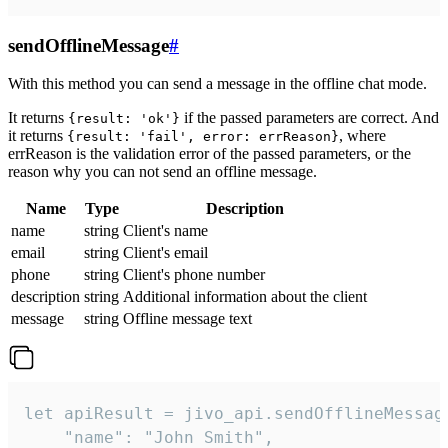
sendOfflineMessage
#
With this method you can send a message in the offline chat mode.
It returns
if the passed parameters are correct. And
{result: 'ok'}
it returns
, where
{result: 'fail', error: errReason}
errReason is the validation error of the passed parameters, or the
reason why you can not send an offline message.
Name
Type
Description
name
string
Client's name
email
string
Client's email
phone
string
Client's phone number
description
string
Additional information about the client
message
string
Offline message text
let apiResult = jivo_api.sendOfflineMessage
    "name": "John Smith",
