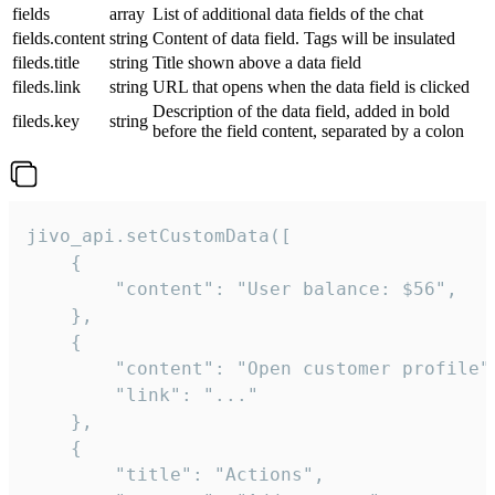
fields
array
List of additional data fields of the chat
fields.content
string
Content of data field. Tags will be insulated
fileds.title
string
Title shown above a data field
fileds.link
string
URL that opens when the data field is clicked
Description of the data field, added in bold
fileds.key
string
before the field content, separated by a colon
jivo_api.setCustomData([

    {

        "content": "User balance: $56",

    },

    {

        "content": "Open customer profile",
        "link": "..."

    },

    {

        "title": "Actions",
