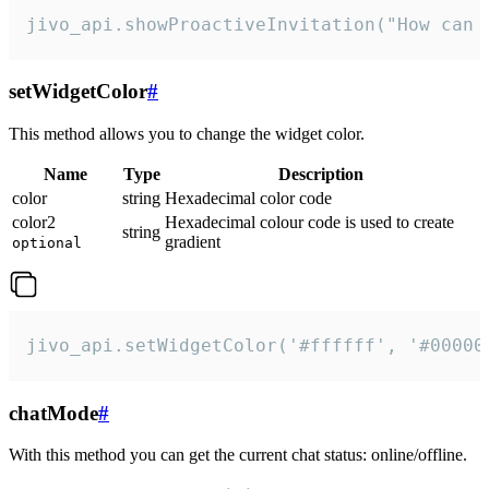
jivo_api.showProactiveInvitation("How can 
setWidgetColor
#
This method allows you to change the widget color.
Name
Type
Description
color
string
Hexadecimal color code
color2
Hexadecimal colour code is used to create
string
gradient
optional
jivo_api.setWidgetColor('#ffffff', '#00000
chatMode
#
With this method you can get the current chat status: online/offline.