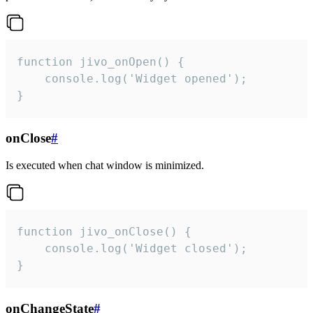
function jivo_onOpen() {

    console.log('Widget opened');

}
onClose
#
Is executed when chat window is minimized.
function jivo_onClose() {

    console.log('Widget closed');

}
onChangeState
#