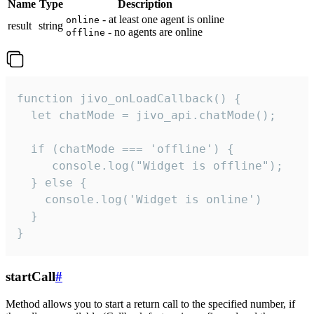
Name
Type
Description
- at least one agent is online
online
result
string
- no agents are online
offline
function jivo_onLoadCallback() {

  let chatMode = jivo_api.chatMode();

  if (chatMode === 'offline') {

     console.log("Widget is offline");

  } else {

    console.log('Widget is online')

  }

}
startCall
#
Method allows you to start a return call to the specified number, if