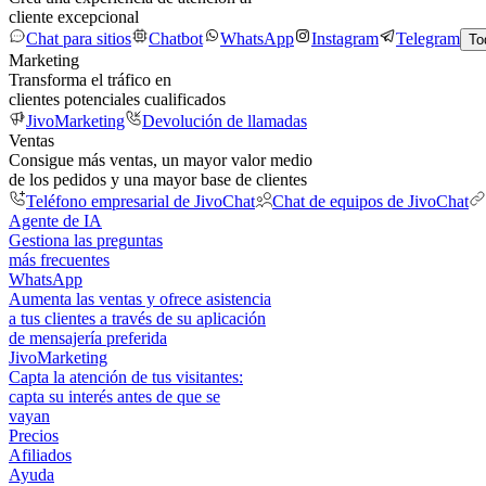
cliente excepcional
Chat para sitios
Chatbot
WhatsApp
Instagram
Telegram
To
Marketing
Transforma el tráfico en
clientes potenciales cualificados
JivoMarketing
Devolución de llamadas
Ventas
Consigue más ventas, un mayor valor medio
de los pedidos y una mayor base de clientes
Teléfono empresarial de JivoChat
Chat de equipos de JivoChat
Agente de IA
Gestiona las preguntas
más frecuentes
WhatsApp
Aumenta las ventas y ofrece asistencia
a tus clientes a través de su aplicación
de mensajería preferida
JivoMarketing
Capta la atención de tus visitantes:
capta su interés antes de que se
vayan
Precios
Afiliados
Ayuda