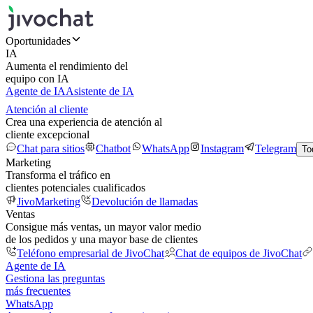
Oportunidades
IA
Aumenta el rendimiento del
equipo con IA
Agente de IA
Asistente de IA
Atención al cliente
Crea una experiencia de atención al
cliente excepcional
Chat para sitios
Chatbot
WhatsApp
Instagram
Telegram
To
Marketing
Transforma el tráfico en
clientes potenciales cualificados
JivoMarketing
Devolución de llamadas
Ventas
Consigue más ventas, un mayor valor medio
de los pedidos y una mayor base de clientes
Teléfono empresarial de JivoChat
Chat de equipos de JivoChat
Agente de IA
Gestiona las preguntas
más frecuentes
WhatsApp