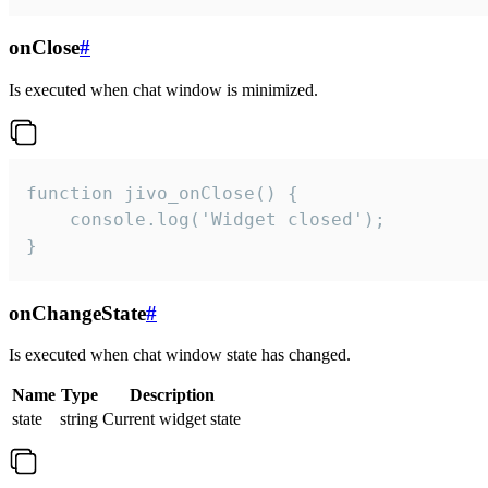
onClose
#
Is executed when chat window is minimized.
function jivo_onClose() {

    console.log('Widget closed');

}
onChangeState
#
Is executed when chat window state has changed.
Name
Type
Description
state
string
Current widget state