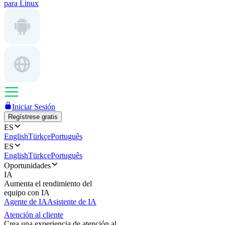
para Linux
Iniciar Sesión
Regístrese gratis
ES
English
Türkçe
Português
ES
English
Türkçe
Português
Oportunidades
IA
Aumenta el rendimiento del
equipo con IA
Agente de IA
Asistente de IA
Atención al cliente
Crea una experiencia de atención al