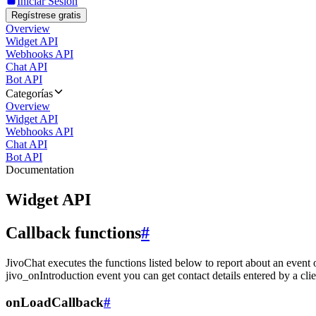
Iniciar Sesión
Regístrese gratis
Overview
Widget API
Webhooks API
Chat API
Bot API
Categorías
Overview
Widget API
Webhooks API
Chat API
Bot API
Documentation
Widget API
Callback functions
#
JivoChat executes the functions listed below to report about an event 
jivo_onIntroduction event you can get contact details entered by a clie
onLoadCallback
#