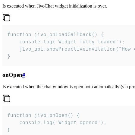
Is executed when JivoChat widget initialization is over.
function jivo_onLoadCallback() {

    console.log('Widget fully loaded');

    jivo_api.showProactiveInvitation("How c
}
onOpen
#
Is executed when the chat window is open both automatically (via proa
function jivo_onOpen() {

    console.log('Widget opened');

}