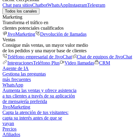
Chat para sitios
Chatbot
WhatsApp
Instagram
Telegram
Todos los canales
Marketing
Transforma el tráfico en
clientes potenciales cualificados
JivoMarketing
Devolución de llamadas
Ventas
Consigue más ventas, un mayor valor medio
de los pedidos y una mayor base de clientes
Teléfono empresarial de JivoChat
Chat de equipos de JivoChat
Integraciones
Teléfono Plus
Video llamadas
CRM
Agente de IA
Gestiona las preguntas
más frecuentes
WhatsApp
Aumenta las ventas y ofrece asistencia
a tus clientes a través de su aplicación
de mensajería preferida
JivoMarketing
Capta la atención de tus visitantes:
capta su interés antes de que se
vayan
Precios
Afiliados