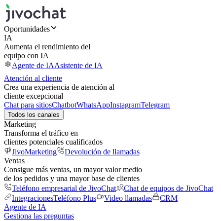
Oportunidades
IA
Aumenta el rendimiento del
equipo con IA
Agente de IA
Asistente de IA
Atención al cliente
Crea una experiencia de atención al
cliente excepcional
Chat para sitios
Chatbot
WhatsApp
Instagram
Telegram
Todos los canales
Marketing
Transforma el tráfico en
clientes potenciales cualificados
JivoMarketing
Devolución de llamadas
Ventas
Consigue más ventas, un mayor valor medio
de los pedidos y una mayor base de clientes
Teléfono empresarial de JivoChat
Chat de equipos de JivoChat
Integraciones
Teléfono Plus
Video llamadas
CRM
Agente de IA
Gestiona las preguntas