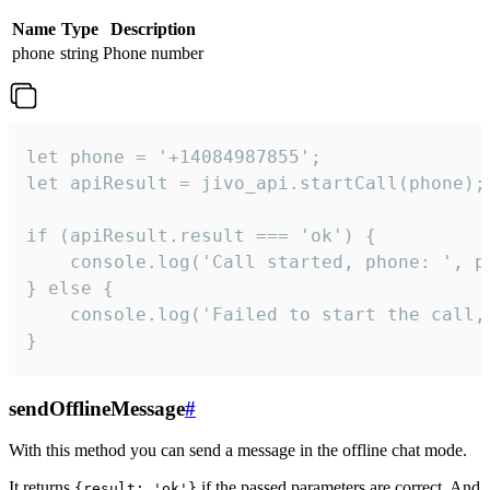
Name
Type
Description
phone
string
Phone number
let phone = '+14084987855';

let apiResult = jivo_api.startCall(phone);

if (apiResult.result === 'ok') {

    console.log('Call started, phone: ', ph
} else {

    console.log('Failed to start the call,
}
sendOfflineMessage
#
With this method you can send a message in the offline chat mode.
It returns
if the passed parameters are correct. And
{result: 'ok'}