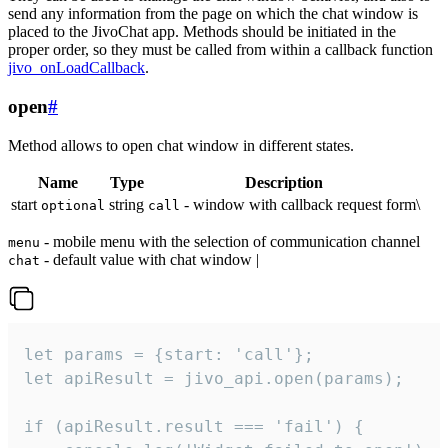
send any information from the page on which the chat window is
placed to the JivoChat app. Methods should be initiated in the
proper order, so they must be called from within a callback function
jivo_onLoadCallback
.
open
#
Method allows to open chat window in different states.
Name
Type
Description
start
string
- window with callback request form\
optional
call
- mobile menu with the selection of communication channel
menu
- default value with chat window |
chat
let params = {start: 'call'};

let apiResult = jivo_api.open(params);

if (apiResult.result === 'fail') {
