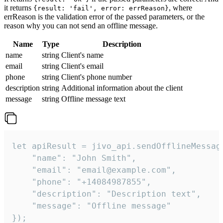
it returns
, where
{result: 'fail', error: errReason}
errReason is the validation error of the passed parameters, or the
reason why you can not send an offline message.
Name
Type
Description
name
string
Client's name
email
string
Client's email
phone
string
Client's phone number
description
string
Additional information about the client
message
string
Offline message text
let apiResult = jivo_api.sendOfflineMessage
    "name": "John Smith",

    "email": "email@example.com",

    "phone": "+14084987855",

    "description": "Description text",

    "message": "Offline message"

});
