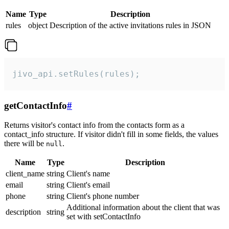
Name
Type
Description
rules
object
Description of the active invitations rules in JSON
jivo_api.setRules(rules);
getContactInfo
#
Returns visitor's contact info from the contacts form as a
contact_info structure. If visitor didn't fill in some fields, the values
there will be
.
null
Name
Type
Description
client_name
string
Client's name
email
string
Client's email
phone
string
Client's phone number
Additional information about the client that was
description
string
set with setContactInfo