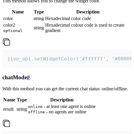
This method allows you to change the widget color.
Name
Type
Description
color
string
Hexadecimal color code
color2
Hexadecimal colour code is used to create
string
gradient
optional
jivo_api.setWidgetColor('#ffffff', '#00000
chatMode
#
With this method you can get the current chat status: online/offline.
Name
Type
Description
- at least one agent is online
online
result
string
- no agents are online
offline