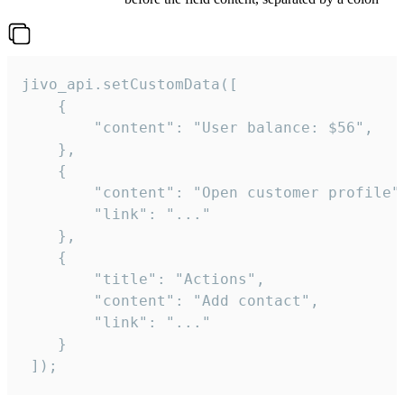
jivo_api.setCustomData([

    {

        "content": "User balance: $56",

    },

    {

        "content": "Open customer profile",
        "link": "..."

    },

    {

        "title": "Actions",

        "content": "Add contact",

        "link": "..."

    }

 ]);