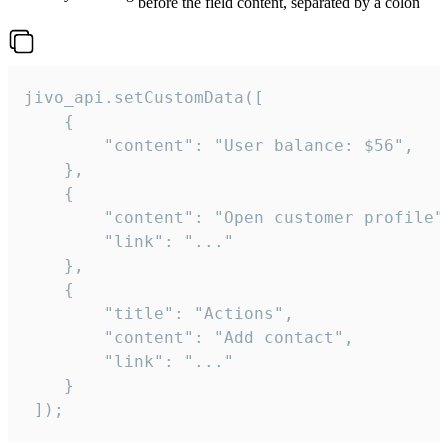
before the field content, separated by a colon
jivo_api.setCustomData([

    {

        "content": "User balance: $56",

    },

    {

        "content": "Open customer profile",
        "link": "..."

    },

    {

        "title": "Actions",

        "content": "Add contact",

        "link": "..."

    }

 ]);