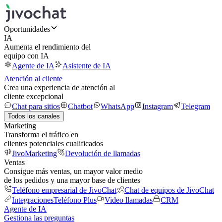
Oportunidades
IA
Aumenta el rendimiento del
equipo con IA
Agente de IA
Asistente de IA
Atención al cliente
Crea una experiencia de atención al
cliente excepcional
Chat para sitios
Chatbot
WhatsApp
Instagram
Telegram
Todos los canales
Marketing
Transforma el tráfico en
clientes potenciales cualificados
JivoMarketing
Devolución de llamadas
Ventas
Consigue más ventas, un mayor valor medio
de los pedidos y una mayor base de clientes
Teléfono empresarial de JivoChat
Chat de equipos de JivoChat
Integraciones
Teléfono Plus
Video llamadas
CRM
Agente de IA
Gestiona las preguntas