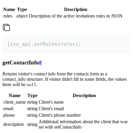
Name
Type
Description
rules
object
Description of the active invitations rules in JSON
jivo_api.setRules(rules);
getContactInfo
#
Returns visitor's contact info from the contacts form as a
contact_info structure. If visitor didn't fill in some fields, the values
there will be
.
null
Name
Type
Description
client_name
string
Client's name
email
string
Client's email
phone
string
Client's phone number
Additional information about the client that was
description
string
set with setContactInfo