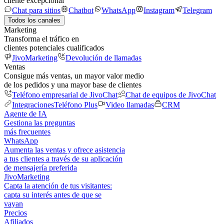
cliente excepcional
Chat para sitios
Chatbot
WhatsApp
Instagram
Telegram
Todos los canales
Marketing
Transforma el tráfico en
clientes potenciales cualificados
JivoMarketing
Devolución de llamadas
Ventas
Consigue más ventas, un mayor valor medio
de los pedidos y una mayor base de clientes
Teléfono empresarial de JivoChat
Chat de equipos de JivoChat
Integraciones
Teléfono Plus
Video llamadas
CRM
Agente de IA
Gestiona las preguntas
más frecuentes
WhatsApp
Aumenta las ventas y ofrece asistencia
a tus clientes a través de su aplicación
de mensajería preferida
JivoMarketing
Capta la atención de tus visitantes:
capta su interés antes de que se
vayan
Precios
Afiliados