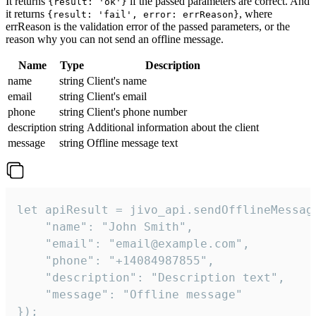
It returns
if the passed parameters are correct. And
{result: 'ok'}
it returns
, where
{result: 'fail', error: errReason}
errReason is the validation error of the passed parameters, or the
reason why you can not send an offline message.
Name
Type
Description
name
string
Client's name
email
string
Client's email
phone
string
Client's phone number
description
string
Additional information about the client
message
string
Offline message text
let apiResult = jivo_api.sendOfflineMessage
    "name": "John Smith",

    "email": "email@example.com",

    "phone": "+14084987855",

    "description": "Description text",

    "message": "Offline message"

});
