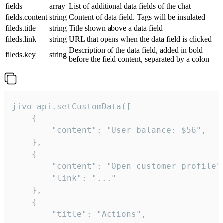
fields
array
List of additional data fields of the chat
fields.content
string
Content of data field. Tags will be insulated
fileds.title
string
Title shown above a data field
fileds.link
string
URL that opens when the data field is clicked
Description of the data field, added in bold
fileds.key
string
before the field content, separated by a colon
jivo_api.setCustomData([

    {

        "content": "User balance: $56",

    },

    {

        "content": "Open customer profile",
        "link": "..."

    },

    {

        "title": "Actions",
