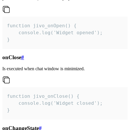
function jivo_onOpen() {

    console.log('Widget opened');

}
onClose
#
Is executed when chat window is minimized.
function jivo_onClose() {

    console.log('Widget closed');

}
onChangeState
#