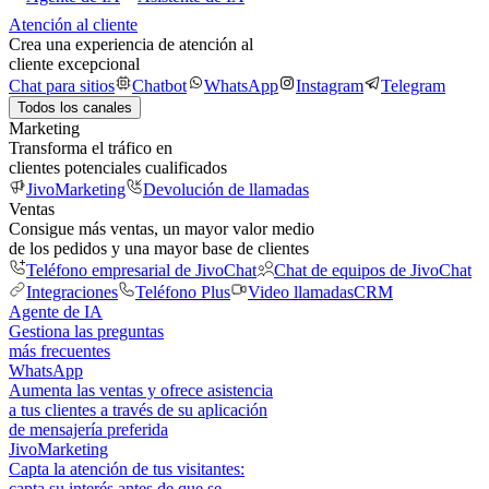
Atención al cliente
Crea una experiencia de atención al
cliente excepcional
Chat para sitios
Chatbot
WhatsApp
Instagram
Telegram
Todos los canales
Marketing
Transforma el tráfico en
clientes potenciales cualificados
JivoMarketing
Devolución de llamadas
Ventas
Consigue más ventas, un mayor valor medio
de los pedidos y una mayor base de clientes
Teléfono empresarial de JivoChat
Chat de equipos de JivoChat
Integraciones
Teléfono Plus
Video llamadas
CRM
Agente de IA
Gestiona las preguntas
más frecuentes
WhatsApp
Aumenta las ventas y ofrece asistencia
a tus clientes a través de su aplicación
de mensajería preferida
JivoMarketing
Capta la atención de tus visitantes:
capta su interés antes de que se