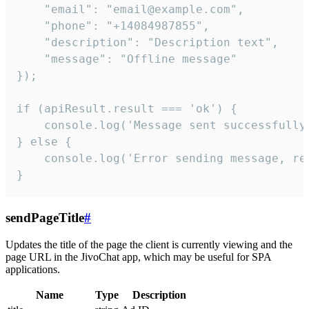
    "email": "email@example.com",

    "phone": "+14084987855",

    "description": "Description text",

    "message": "Offline message"

});

if (apiResult.result === 'ok') {

    console.log('Message sent successfully'
} else {

    console.log('Error sending message, rea
}
sendPageTitle
#
Updates the title of the page the client is currently viewing and the
page URL in the JivoChat app, which may be useful for SPA
applications.
Name
Type
Description