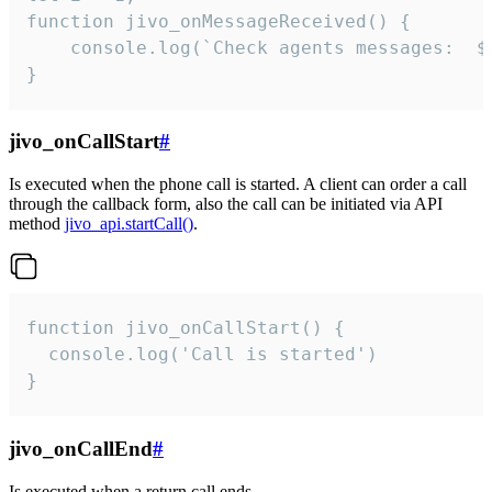
function jivo_onMessageReceived() {

	console.log(`Check agents messages:  ${i++}`)

}
jivo_onCallStart
#
Is executed when the phone call is started. A client can order a call
through the callback form, also the call can be initiated via API
method
jivo_api.startCall()
.
function jivo_onCallStart() {

  console.log('Call is started')

}
jivo_onCallEnd
#
Is executed when a return call ends.