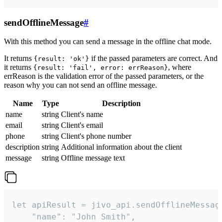
sendOfflineMessage
#
With this method you can send a message in the offline chat mode.
It returns
if the passed parameters are correct. And
{result: 'ok'}
it returns
, where
{result: 'fail', error: errReason}
errReason is the validation error of the passed parameters, or the
reason why you can not send an offline message.
Name
Type
Description
name
string
Client's name
email
string
Client's email
phone
string
Client's phone number
description
string
Additional information about the client
message
string
Offline message text
let apiResult = jivo_api.sendOfflineMessage
    "name": "John Smith",
