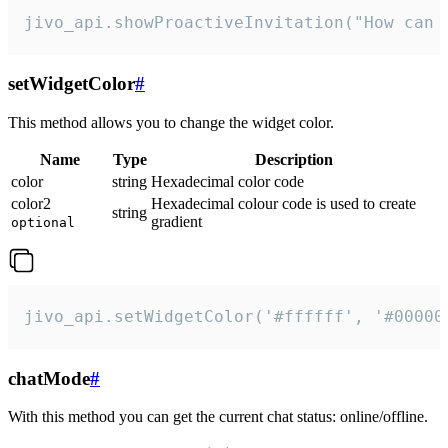
jivo_api.showProactiveInvitation("How can 
setWidgetColor
#
This method allows you to change the widget color.
Name
Type
Description
color
string
Hexadecimal color code
color2
Hexadecimal colour code is used to create
string
gradient
optional
jivo_api.setWidgetColor('#ffffff', '#00000
chatMode
#
With this method you can get the current chat status: online/offline.