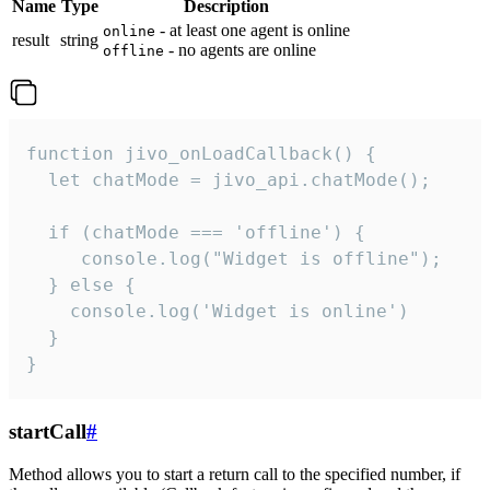
Name
Type
Description
- at least one agent is online
online
result
string
- no agents are online
offline
function jivo_onLoadCallback() {

  let chatMode = jivo_api.chatMode();

  if (chatMode === 'offline') {

     console.log("Widget is offline");

  } else {

    console.log('Widget is online')

  }

}
startCall
#
Method allows you to start a return call to the specified number, if