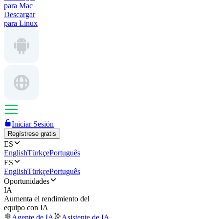
para Mac
Descargar
para Linux
Iniciar Sesión
Regístrese gratis
ES
English
Türkçe
Português
ES
English
Türkçe
Português
Oportunidades
IA
Aumenta el rendimiento del
equipo con IA
Agente de IA
Asistente de IA