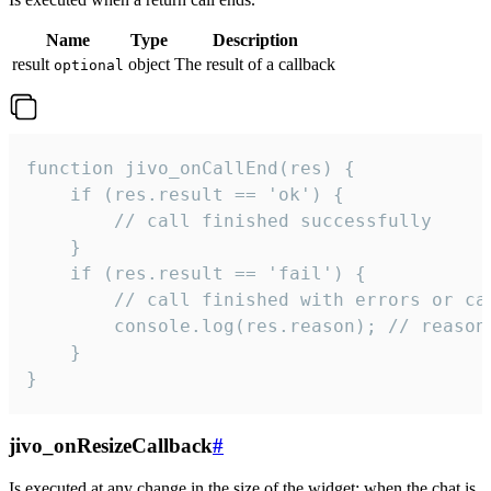
Name
Type
Description
result
object
The result of a callback
optional
function jivo_onCallEnd(res) {

    if (res.result == 'ok') {

        // call finished successfully

    }

    if (res.result == 'fail') {

        // call finished with errors or can
        console.log(res.reason); // reason 
    }

}
jivo_onResizeCallback
#
Is executed at any change in the size of the widget: when the chat is