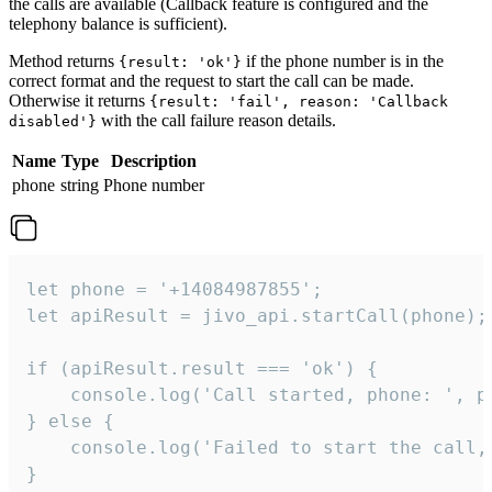
the calls are available (Callback feature is configured and the
telephony balance is sufficient).
Method returns
if the phone number is in the
{result: 'ok'}
correct format and the request to start the call can be made.
Otherwise it returns
{result: 'fail', reason: 'Callback
with the call failure reason details.
disabled'}
Name
Type
Description
phone
string
Phone number
let phone = '+14084987855';

let apiResult = jivo_api.startCall(phone);

if (apiResult.result === 'ok') {

    console.log('Call started, phone: ', ph
} else {

    console.log('Failed to start the call,
}