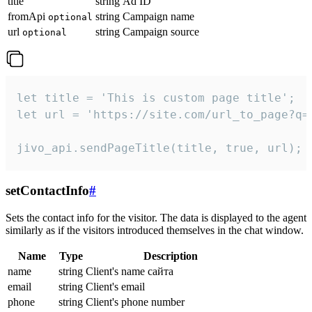
title
string
Ad ID
fromApi
string
Campaign name
optional
url
string
Campaign source
optional
let title = 'This is custom page title';

let url = 'https://site.com/url_to_page?q=p
jivo_api.sendPageTitle(title, true, url);
setContactInfo
#
Sets the contact info for the visitor. The data is displayed to the agent
similarly as if the visitors introduced themselves in the chat window.
Name
Type
Description
name
string
Client's name сайта
email
string
Client's email
phone
string
Client's phone number