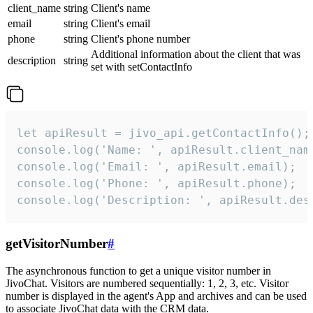
client_name
string
Client's name
email
string
Client's email
phone
string
Client's phone number
Additional information about the client that was
description
string
set with setContactInfo
let apiResult = jivo_api.getContactInfo();

console.log('Name: ', apiResult.client_name
console.log('Email: ', apiResult.email);

console.log('Phone: ', apiResult.phone);

console.log('Description: ', apiResult.des
getVisitorNumber
#
The asynchronous function to get a unique visitor number in
JivoChat. Visitors are numbered sequentially: 1, 2, 3, etc. Visitor
number is displayed in the agent's App and archives and can be used
to associate JivoChat data with the CRM data.