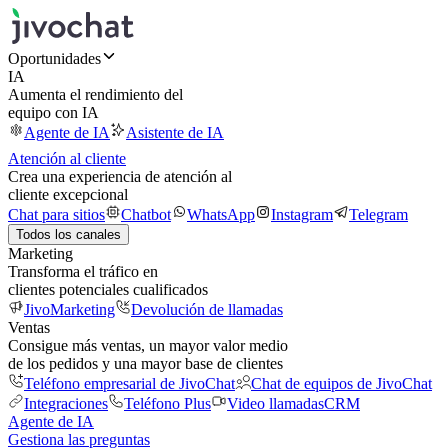
Oportunidades
IA
Aumenta el rendimiento del
equipo con IA
Agente de IA
Asistente de IA
Atención al cliente
Crea una experiencia de atención al
cliente excepcional
Chat para sitios
Chatbot
WhatsApp
Instagram
Telegram
Todos los canales
Marketing
Transforma el tráfico en
clientes potenciales cualificados
JivoMarketing
Devolución de llamadas
Ventas
Consigue más ventas, un mayor valor medio
de los pedidos y una mayor base de clientes
Teléfono empresarial de JivoChat
Chat de equipos de JivoChat
Integraciones
Teléfono Plus
Video llamadas
CRM
Agente de IA
Gestiona las preguntas