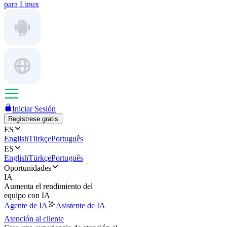
para Linux
Iniciar Sesión
Regístrese gratis
ES
English
Türkçe
Português
ES
English
Türkçe
Português
Oportunidades
IA
Aumenta el rendimiento del
equipo con IA
Agente de IA
Asistente de IA
Atención al cliente