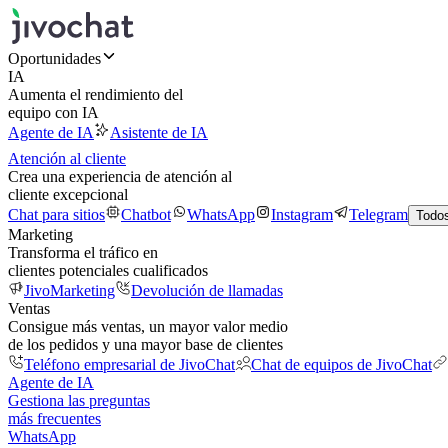
Oportunidades
IA
Aumenta el rendimiento del
equipo con IA
Agente de IA
Asistente de IA
Atención al cliente
Crea una experiencia de atención al
cliente excepcional
Chat para sitios
Chatbot
WhatsApp
Instagram
Telegram
Todos
Marketing
Transforma el tráfico en
clientes potenciales cualificados
JivoMarketing
Devolución de llamadas
Ventas
Consigue más ventas, un mayor valor medio
de los pedidos y una mayor base de clientes
Teléfono empresarial de JivoChat
Chat de equipos de JivoChat
Agente de IA
Gestiona las preguntas
más frecuentes
WhatsApp