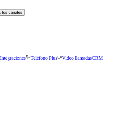
 los canales
Integraciones
Teléfono Plus
Video llamadas
CRM