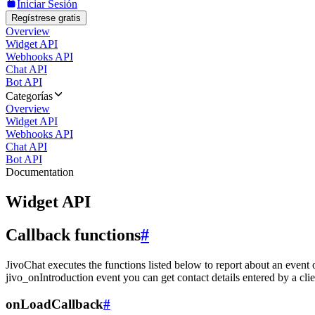
Iniciar Sesión
Regístrese gratis
Overview
Widget API
Webhooks API
Chat API
Bot API
Categorías
Overview
Widget API
Webhooks API
Chat API
Bot API
Documentation
Widget API
Callback functions
#
JivoChat executes the functions listed below to report about an event 
jivo_onIntroduction event you can get contact details entered by a clie
onLoadCallback
#