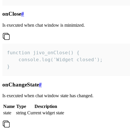
onClose
#
Is executed when chat window is minimized.
function jivo_onClose() {

    console.log('Widget closed');

}
onChangeState
#
Is executed when chat window state has changed.
Name
Type
Description
state
string
Current widget state