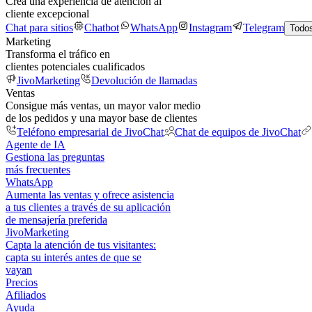
Crea una experiencia de atención al
cliente excepcional
Chat para sitios
Chatbot
WhatsApp
Instagram
Telegram
Todos
Marketing
Transforma el tráfico en
clientes potenciales cualificados
JivoMarketing
Devolución de llamadas
Ventas
Consigue más ventas, un mayor valor medio
de los pedidos y una mayor base de clientes
Teléfono empresarial de JivoChat
Chat de equipos de JivoChat
Agente de IA
Gestiona las preguntas
más frecuentes
WhatsApp
Aumenta las ventas y ofrece asistencia
a tus clientes a través de su aplicación
de mensajería preferida
JivoMarketing
Capta la atención de tus visitantes:
capta su interés antes de que se
vayan
Precios
Afiliados
Ayuda