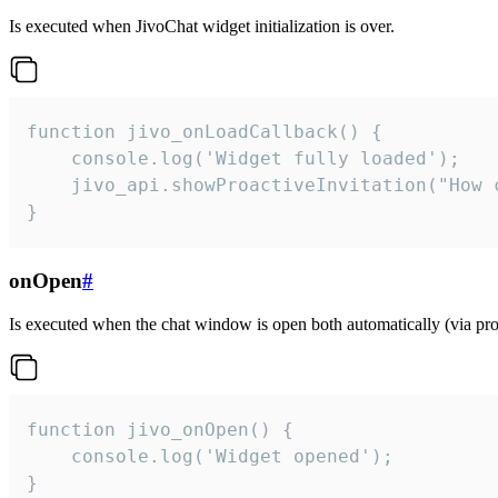
Is executed when JivoChat widget initialization is over.
function jivo_onLoadCallback() {

    console.log('Widget fully loaded');

    jivo_api.showProactiveInvitation("How c
}
onOpen
#
Is executed when the chat window is open both automatically (via proa
function jivo_onOpen() {

    console.log('Widget opened');

}