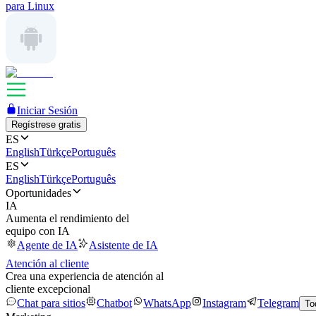
para Linux
Iniciar Sesión
Regístrese gratis
ES
English
Türkçe
Português
ES
English
Türkçe
Português
Oportunidades
IA
Aumenta el rendimiento del
equipo con IA
Agente de IA
Asistente de IA
Atención al cliente
Crea una experiencia de atención al
cliente excepcional
Chat para sitios
Chatbot
WhatsApp
Instagram
Telegram
To