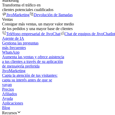
Marketing
Transforma el tráfico en
clientes potenciales cualificados
JivoMarketing
Devolución de llamadas
Ventas
Consigue más ventas, un mayor valor medio
de los pedidos y una mayor base de clientes
Teléfono empresarial de JivoChat
Chat de equipos de JivoChat
In
Agente de IA
Gestiona las preguntas
más frecuentes
WhatsApp
Aumenta las ventas y ofrece asistencia
a tus clientes a través de su aplicación
de mensajería preferida
JivoMarketing
Capta la atención de tus visitantes:
capta su interés antes de que se
vayan
Precios
Afiliados
Ayuda
Aplicaciones
Blog
Recursos