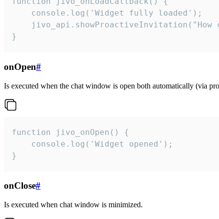
function jivo_onLoadCallback() {

    console.log('Widget fully loaded');

    jivo_api.showProactiveInvitation("How c
}
onOpen
#
Is executed when the chat window is open both automatically (via proa
function jivo_onOpen() {

    console.log('Widget opened');

}
onClose
#
Is executed when chat window is minimized.