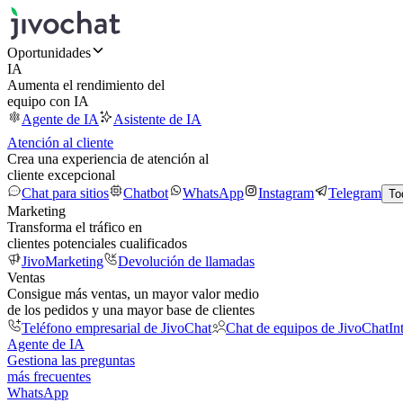
Oportunidades
IA
Aumenta el rendimiento del
equipo con IA
Agente de IA
Asistente de IA
Atención al cliente
Crea una experiencia de atención al
cliente excepcional
Chat para sitios
Chatbot
WhatsApp
Instagram
Telegram
To
Marketing
Transforma el tráfico en
clientes potenciales cualificados
JivoMarketing
Devolución de llamadas
Ventas
Consigue más ventas, un mayor valor medio
de los pedidos y una mayor base de clientes
Teléfono empresarial de JivoChat
Chat de equipos de JivoChat
In
Agente de IA
Gestiona las preguntas
más frecuentes
WhatsApp