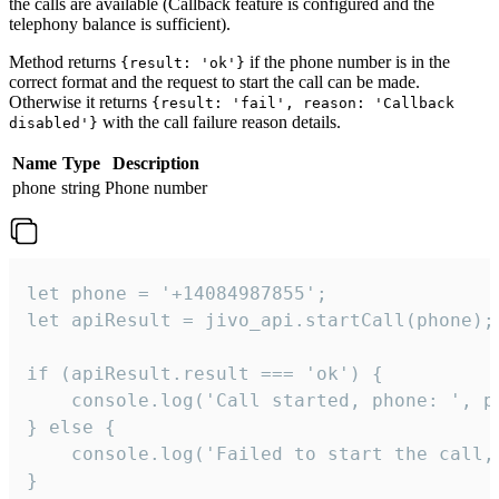
the calls are available (Callback feature is configured and the
telephony balance is sufficient).
Method returns
if the phone number is in the
{result: 'ok'}
correct format and the request to start the call can be made.
Otherwise it returns
{result: 'fail', reason: 'Callback
with the call failure reason details.
disabled'}
Name
Type
Description
phone
string
Phone number
let phone = '+14084987855';

let apiResult = jivo_api.startCall(phone);

if (apiResult.result === 'ok') {

    console.log('Call started, phone: ', ph
} else {

    console.log('Failed to start the call,
}