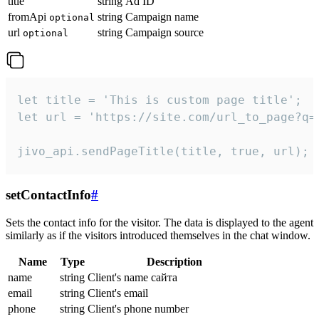
title
string
Ad ID
fromApi
string
Campaign name
optional
url
string
Campaign source
optional
let title = 'This is custom page title';

let url = 'https://site.com/url_to_page?q=p
jivo_api.sendPageTitle(title, true, url);
setContactInfo
#
Sets the contact info for the visitor. The data is displayed to the agent
similarly as if the visitors introduced themselves in the chat window.
Name
Type
Description
name
string
Client's name сайта
email
string
Client's email
phone
string
Client's phone number