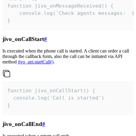
function jivo_onMessageReceived() {

	console.log(`Check agents messages:  ${i++}`)

}
jivo_onCallStart
#
Is executed when the phone call is started. A client can order a call
through the callback form, also the call can be initiated via API
method
jivo_api.startCall()
.
function jivo_onCallStart() {

  console.log('Call is started')

}
jivo_onCallEnd
#
Is executed when a return call ends.