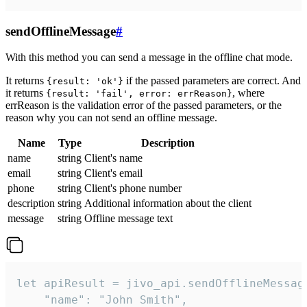
sendOfflineMessage
#
With this method you can send a message in the offline chat mode.
It returns
if the passed parameters are correct. And
{result: 'ok'}
it returns
, where
{result: 'fail', error: errReason}
errReason is the validation error of the passed parameters, or the
reason why you can not send an offline message.
Name
Type
Description
name
string
Client's name
email
string
Client's email
phone
string
Client's phone number
description
string
Additional information about the client
message
string
Offline message text
let apiResult = jivo_api.sendOfflineMessage
    "name": "John Smith",
