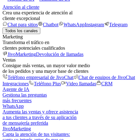
Atención al cliente
Crea una experiencia de atención al
cliente excepcional
Chat para sitios
Chatbot
WhatsApp
Instagram
Telegram
Todos los canales
Marketing
Transforma el tráfico en
clientes potenciales cualificados
JivoMarketing
Devolución de llamadas
Ventas
Consigue más ventas, un mayor valor medio
de los pedidos y una mayor base de clientes
Teléfono empresarial de JivoChat
Chat de equipos de JivoChat
Integraciones
Teléfono Plus
Video llamadas
CRM
Agente de IA
Gestiona las preguntas
más frecuentes
WhatsApp
Aumenta las ventas y ofrece asistencia
a tus clientes a través de su aplicación
de mensajería preferida
JivoMarketing
Capta la atención de tus visitantes:
capta su interés antes de que se