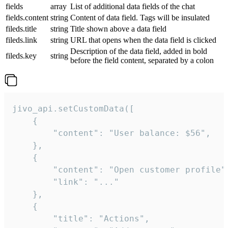
fields
array
List of additional data fields of the chat
fields.content
string
Content of data field. Tags will be insulated
fileds.title
string
Title shown above a data field
fileds.link
string
URL that opens when the data field is clicked
Description of the data field, added in bold
fileds.key
string
before the field content, separated by a colon
jivo_api.setCustomData([

    {

        "content": "User balance: $56",

    },

    {

        "content": "Open customer profile",
        "link": "..."

    },

    {

        "title": "Actions",
