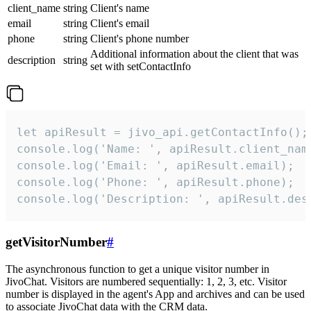
client_name
string
Client's name
email
string
Client's email
phone
string
Client's phone number
Additional information about the client that was
description
string
set with setContactInfo
let apiResult = jivo_api.getContactInfo();

console.log('Name: ', apiResult.client_name
console.log('Email: ', apiResult.email);

console.log('Phone: ', apiResult.phone);

console.log('Description: ', apiResult.des
getVisitorNumber
#
The asynchronous function to get a unique visitor number in
JivoChat. Visitors are numbered sequentially: 1, 2, 3, etc. Visitor
number is displayed in the agent's App and archives and can be used
to associate JivoChat data with the CRM data.