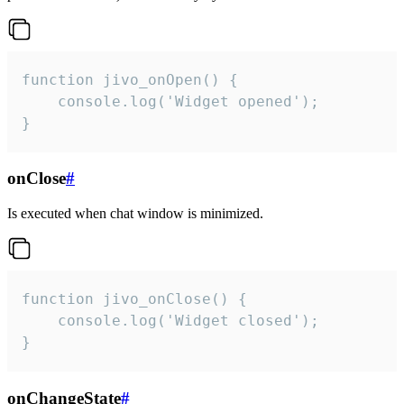
function jivo_onOpen() {

    console.log('Widget opened');

}
onClose
#
Is executed when chat window is minimized.
function jivo_onClose() {

    console.log('Widget closed');

}
onChangeState
#