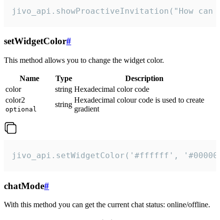
jivo_api.showProactiveInvitation("How can 
setWidgetColor
#
This method allows you to change the widget color.
Name
Type
Description
color
string
Hexadecimal color code
color2
Hexadecimal colour code is used to create
string
gradient
optional
jivo_api.setWidgetColor('#ffffff', '#00000
chatMode
#
With this method you can get the current chat status: online/offline.