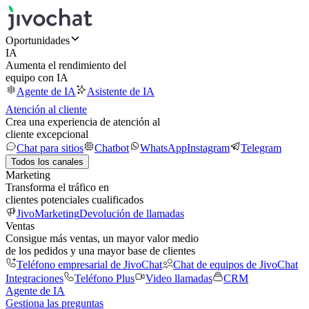
Oportunidades
IA
Aumenta el rendimiento del
equipo con IA
Agente de IA
Asistente de IA
Atención al cliente
Crea una experiencia de atención al
cliente excepcional
Chat para sitios
Chatbot
WhatsApp
Instagram
Telegram
Todos los canales
Marketing
Transforma el tráfico en
clientes potenciales cualificados
JivoMarketing
Devolución de llamadas
Ventas
Consigue más ventas, un mayor valor medio
de los pedidos y una mayor base de clientes
Teléfono empresarial de JivoChat
Chat de equipos de JivoChat
Integraciones
Teléfono Plus
Video llamadas
CRM
Agente de IA
Gestiona las preguntas