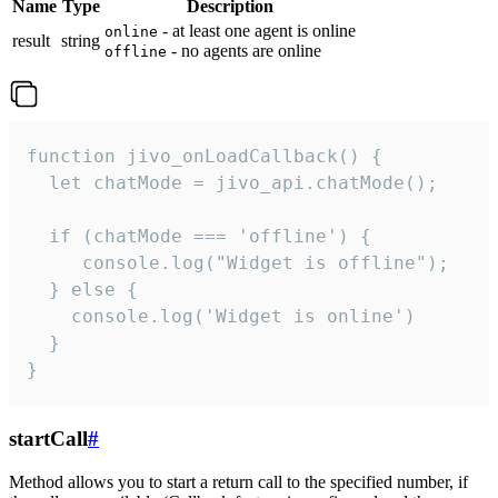
Name
Type
Description
- at least one agent is online
online
result
string
- no agents are online
offline
function jivo_onLoadCallback() {

  let chatMode = jivo_api.chatMode();

  if (chatMode === 'offline') {

     console.log("Widget is offline");

  } else {

    console.log('Widget is online')

  }

}
startCall
#
Method allows you to start a return call to the specified number, if