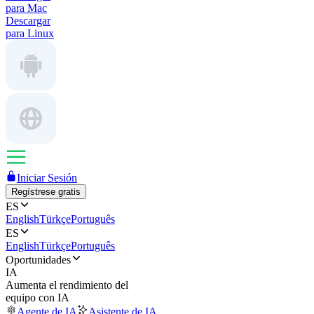
para Mac
Descargar
para Linux
Iniciar Sesión
Regístrese gratis
ES
English
Türkçe
Português
ES
English
Türkçe
Português
Oportunidades
IA
Aumenta el rendimiento del
equipo con IA
Agente de IA
Asistente de IA