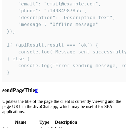
    "email": "email@example.com",

    "phone": "+14084987855",

    "description": "Description text",

    "message": "Offline message"

});

if (apiResult.result === 'ok') {

    console.log('Message sent successfully'
} else {

    console.log('Error sending message, rea
}
sendPageTitle
#
Updates the title of the page the client is currently viewing and the
page URL in the JivoChat app, which may be useful for SPA
applications.
Name
Type
Description