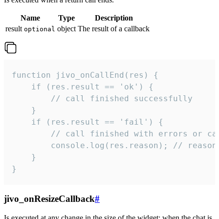
Name
Type
Description
result
object
The result of a callback
optional
function jivo_onCallEnd(res) {

    if (res.result == 'ok') {

        // call finished successfully

    }

    if (res.result == 'fail') {

        // call finished with errors or can
        console.log(res.reason); // reason 
    }

}
jivo_onResizeCallback
#
Is executed at any change in the size of the widget: when the chat is