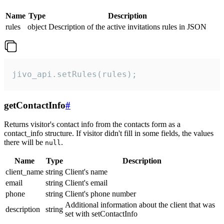
Name
Type
Description
rules
object
Description of the active invitations rules in JSON
jivo_api.setRules(rules);
getContactInfo
#
Returns visitor's contact info from the contacts form as a
contact_info structure. If visitor didn't fill in some fields, the values
there will be
.
null
Name
Type
Description
client_name
string
Client's name
email
string
Client's email
phone
string
Client's phone number
Additional information about the client that was
description
string
set with setContactInfo