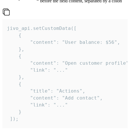
before the field content, separated by a colon
jivo_api.setCustomData([

    {

        "content": "User balance: $56",

    },

    {

        "content": "Open customer profile",
        "link": "..."

    },

    {

        "title": "Actions",

        "content": "Add contact",

        "link": "..."

    }

 ]);