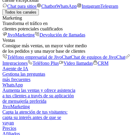
cliente excepcional
Chat para sitios
Chatbot
WhatsApp
Instagram
Telegram
Todos los canales
Marketing
Transforma el tráfico en
clientes potenciales cualificados
JivoMarketing
Devolución de llamadas
Ventas
Consigue más ventas, un mayor valor medio
de los pedidos y una mayor base de clientes
Teléfono empresarial de JivoChat
Chat de equipos de JivoChat
Integraciones
Teléfono Plus
Video llamadas
CRM
Agente de IA
Gestiona las preguntas
más frecuentes
WhatsApp
Aumenta las ventas y ofrece asistencia
a tus clientes a través de su aplicación
de mensajería preferida
JivoMarketing
Capta la atención de tus visitantes:
capta su interés antes de que se
vayan
Precios
Afiliados