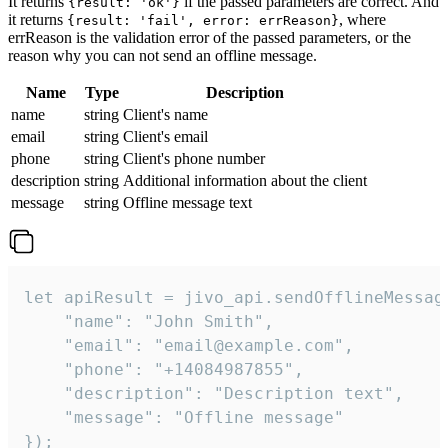
It returns
if the passed parameters are correct. And
{result: 'ok'}
it returns
, where
{result: 'fail', error: errReason}
errReason is the validation error of the passed parameters, or the
reason why you can not send an offline message.
Name
Type
Description
name
string
Client's name
email
string
Client's email
phone
string
Client's phone number
description
string
Additional information about the client
message
string
Offline message text
let apiResult = jivo_api.sendOfflineMessage
    "name": "John Smith",

    "email": "email@example.com",

    "phone": "+14084987855",

    "description": "Description text",

    "message": "Offline message"

});
