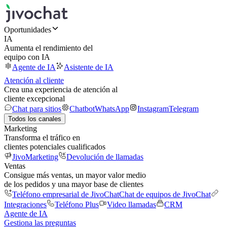
Oportunidades
IA
Aumenta el rendimiento del
equipo con IA
Agente de IA
Asistente de IA
Atención al cliente
Crea una experiencia de atención al
cliente excepcional
Chat para sitios
Chatbot
WhatsApp
Instagram
Telegram
Todos los canales
Marketing
Transforma el tráfico en
clientes potenciales cualificados
JivoMarketing
Devolución de llamadas
Ventas
Consigue más ventas, un mayor valor medio
de los pedidos y una mayor base de clientes
Teléfono empresarial de JivoChat
Chat de equipos de JivoChat
Integraciones
Teléfono Plus
Video llamadas
CRM
Agente de IA
Gestiona las preguntas