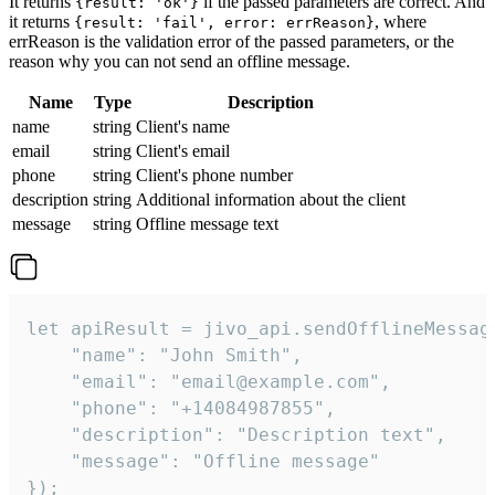
It returns
if the passed parameters are correct. And
{result: 'ok'}
it returns
, where
{result: 'fail', error: errReason}
errReason is the validation error of the passed parameters, or the
reason why you can not send an offline message.
Name
Type
Description
name
string
Client's name
email
string
Client's email
phone
string
Client's phone number
description
string
Additional information about the client
message
string
Offline message text
let apiResult = jivo_api.sendOfflineMessage
    "name": "John Smith",

    "email": "email@example.com",

    "phone": "+14084987855",

    "description": "Description text",

    "message": "Offline message"

});
