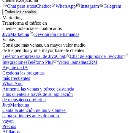
cliente excepcional
Chat para sitios
Chatbot
WhatsApp
Instagram
Telegram
Todos los canales
Marketing
Transforma el tráfico en
clientes potenciales cualificados
JivoMarketing
Devolución de llamadas
Ventas
Consigue más ventas, un mayor valor medio
de los pedidos y una mayor base de clientes
Teléfono empresarial de JivoChat
Chat de equipos de JivoChat
Integraciones
Teléfono Plus
Video llamadas
CRM
Agente de IA
Gestiona las preguntas
más frecuentes
WhatsApp
Aumenta las ventas y ofrece asistencia
a tus clientes a través de su aplicación
de mensajería preferida
JivoMarketing
Capta la atención de tus visitantes:
capta su interés antes de que se
vayan
Precios
Afiliados