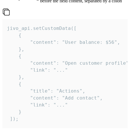
before the field content, separated by a colon
jivo_api.setCustomData([

    {

        "content": "User balance: $56",

    },

    {

        "content": "Open customer profile",
        "link": "..."

    },

    {

        "title": "Actions",

        "content": "Add contact",

        "link": "..."

    }

 ]);