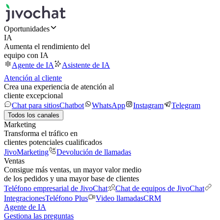
Oportunidades
IA
Aumenta el rendimiento del
equipo con IA
Agente de IA
Asistente de IA
Atención al cliente
Crea una experiencia de atención al
cliente excepcional
Chat para sitios
Chatbot
WhatsApp
Instagram
Telegram
Todos los canales
Marketing
Transforma el tráfico en
clientes potenciales cualificados
JivoMarketing
Devolución de llamadas
Ventas
Consigue más ventas, un mayor valor medio
de los pedidos y una mayor base de clientes
Teléfono empresarial de JivoChat
Chat de equipos de JivoChat
Integraciones
Teléfono Plus
Video llamadas
CRM
Agente de IA
Gestiona las preguntas