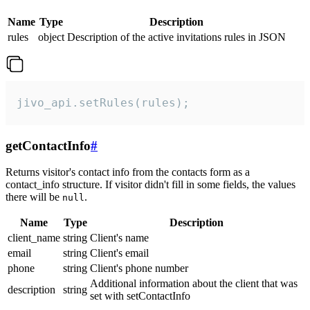
Name
Type
Description
rules
object
Description of the active invitations rules in JSON
jivo_api.setRules(rules);
getContactInfo
#
Returns visitor's contact info from the contacts form as a
contact_info structure. If visitor didn't fill in some fields, the values
there will be
.
null
Name
Type
Description
client_name
string
Client's name
email
string
Client's email
phone
string
Client's phone number
Additional information about the client that was
description
string
set with setContactInfo