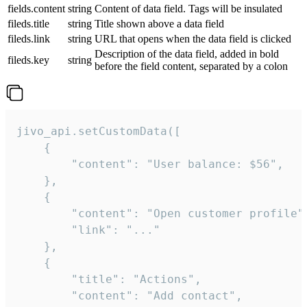
fields.content
string
Content of data field. Tags will be insulated
fileds.title
string
Title shown above a data field
fileds.link
string
URL that opens when the data field is clicked
Description of the data field, added in bold
fileds.key
string
before the field content, separated by a colon
jivo_api.setCustomData([

    {

        "content": "User balance: $56",

    },

    {

        "content": "Open customer profile",
        "link": "..."

    },

    {

        "title": "Actions",

        "content": "Add contact",
