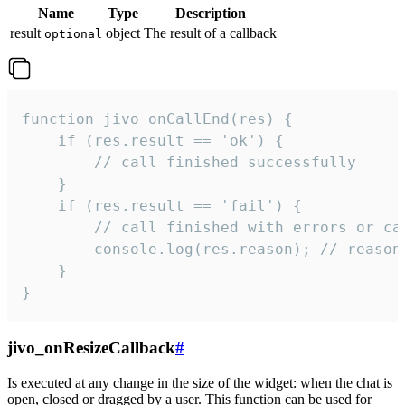
Name
Type
Description
result
object
The result of a callback
optional
function jivo_onCallEnd(res) {

    if (res.result == 'ok') {

        // call finished successfully

    }

    if (res.result == 'fail') {

        // call finished with errors or can
        console.log(res.reason); // reason 
    }

}
jivo_onResizeCallback
#
Is executed at any change in the size of the widget: when the chat is
open, closed or dragged by a user. This function can be used for