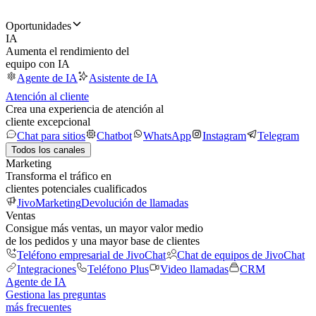
Oportunidades
IA
Aumenta el rendimiento del
equipo con IA
Agente de IA
Asistente de IA
Atención al cliente
Crea una experiencia de atención al
cliente excepcional
Chat para sitios
Chatbot
WhatsApp
Instagram
Telegram
Todos los canales
Marketing
Transforma el tráfico en
clientes potenciales cualificados
JivoMarketing
Devolución de llamadas
Ventas
Consigue más ventas, un mayor valor medio
de los pedidos y una mayor base de clientes
Teléfono empresarial de JivoChat
Chat de equipos de JivoChat
Integraciones
Teléfono Plus
Video llamadas
CRM
Agente de IA
Gestiona las preguntas
más frecuentes