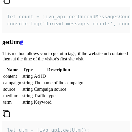
let count = jivo_api.getUnreadMessagesCount
console.log('Unread messages count:', coun
getUtm
#
This method allows you to get utm tags, if the website url contained
them at the time of the visitor's first site visit.
Name
Type
Description
content
string
Ad ID
campaign
string
The name of the campaign
source
string
Campaign source
medium
string
Traffic type
term
string
Keyword
let utm = jivo_api.getUtm();
