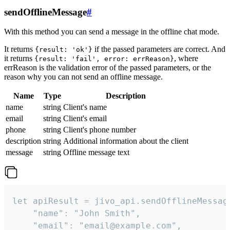
sendOfflineMessage
#
With this method you can send a message in the offline chat mode.
It returns
if the passed parameters are correct. And
{result: 'ok'}
it returns
, where
{result: 'fail', error: errReason}
errReason is the validation error of the passed parameters, or the
reason why you can not send an offline message.
Name
Type
Description
name
string
Client's name
email
string
Client's email
phone
string
Client's phone number
description
string
Additional information about the client
message
string
Offline message text
let apiResult = jivo_api.sendOfflineMessage
    "name": "John Smith",

    "email": "email@example.com",
