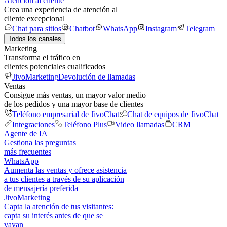
Atención al cliente
Crea una experiencia de atención al
cliente excepcional
Chat para sitios
Chatbot
WhatsApp
Instagram
Telegram
Todos los canales
Marketing
Transforma el tráfico en
clientes potenciales cualificados
JivoMarketing
Devolución de llamadas
Ventas
Consigue más ventas, un mayor valor medio
de los pedidos y una mayor base de clientes
Teléfono empresarial de JivoChat
Chat de equipos de JivoChat
Integraciones
Teléfono Plus
Video llamadas
CRM
Agente de IA
Gestiona las preguntas
más frecuentes
WhatsApp
Aumenta las ventas y ofrece asistencia
a tus clientes a través de su aplicación
de mensajería preferida
JivoMarketing
Capta la atención de tus visitantes:
capta su interés antes de que se
vayan