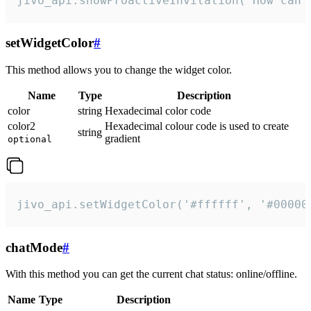
jivo_api.showProactiveInvitation("How can 
setWidgetColor
#
This method allows you to change the widget color.
Name
Type
Description
color
string
Hexadecimal color code
color2
Hexadecimal colour code is used to create
string
gradient
optional
jivo_api.setWidgetColor('#ffffff', '#00000
chatMode
#
With this method you can get the current chat status: online/offline.
Name
Type
Description