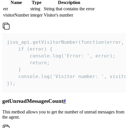
Name
Type
Description
err
string
String that contains the error
visitorNumber
integer
Visitor's number
jivo_api.getVisitorNumber(function(error, v
    if (error) {

        console.log('Error: ', error);

        return;

    }  

    console.log('Visitor number: ', visitor
});
getUnreadMessagesCount
#
This method allows you to get the number of unread messages from
the agent.