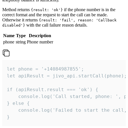
Method returns
if the phone number is in the
{result: 'ok'}
correct format and the request to start the call can be made.
Otherwise it returns
{result: 'fail', reason: 'Callback
with the call failure reason details.
disabled'}
Name
Type
Description
phone
string
Phone number
let phone = '+14084987855';

let apiResult = jivo_api.startCall(phone);

if (apiResult.result === 'ok') {

    console.log('Call started, phone: ', ph
} else {

    console.log('Failed to start the call,
}