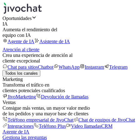
Oportunidades
IA
Aumenta el rendimiento del
equipo con IA
Agente de IA
Asistente de IA
Atención al cliente
Crea una experiencia de atención al
cliente excepcional
Chat para sitios
Chatbot
WhatsApp
Instagram
Telegram
Todos los canales
Marketing
Transforma el tráfico en
clientes potenciales cualificados
JivoMarketing
Devolución de llamadas
Ventas
Consigue más ventas, un mayor valor medio
de los pedidos y una mayor base de clientes
Teléfono empresarial de JivoChat
Chat de equipos de JivoChat
Integraciones
Teléfono Plus
Video llamadas
CRM
Agente de IA
Gestiona las preguntas