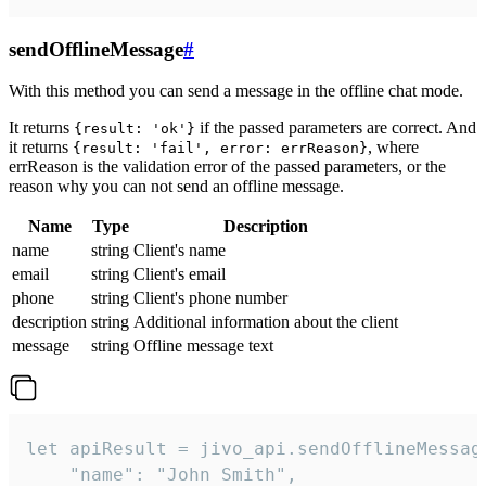
sendOfflineMessage
#
With this method you can send a message in the offline chat mode.
It returns
if the passed parameters are correct. And
{result: 'ok'}
it returns
, where
{result: 'fail', error: errReason}
errReason is the validation error of the passed parameters, or the
reason why you can not send an offline message.
Name
Type
Description
name
string
Client's name
email
string
Client's email
phone
string
Client's phone number
description
string
Additional information about the client
message
string
Offline message text
let apiResult = jivo_api.sendOfflineMessage
    "name": "John Smith",
