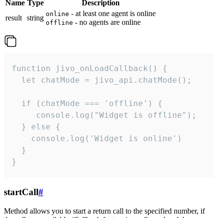
Name
Type
Description
- at least one agent is online
online
result
string
- no agents are online
offline
function jivo_onLoadCallback() {

  let chatMode = jivo_api.chatMode();

  if (chatMode === 'offline') {

     console.log("Widget is offline");

  } else {

    console.log('Widget is online')

  }

}
startCall
#
Method allows you to start a return call to the specified number, if