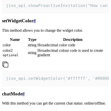
jivo_api.showProactiveInvitation("How can 
setWidgetColor
#
This method allows you to change the widget color.
Name
Type
Description
color
string
Hexadecimal color code
color2
Hexadecimal colour code is used to create
string
gradient
optional
jivo_api.setWidgetColor('#ffffff', '#00000
chatMode
#
With this method you can get the current chat status: online/offline.