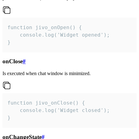
function jivo_onOpen() {

    console.log('Widget opened');

}
onClose
#
Is executed when chat window is minimized.
function jivo_onClose() {

    console.log('Widget closed');

}
onChangeState
#