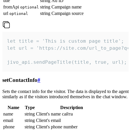
title
string
Ad ID
fromApi
string
Campaign name
optional
url
string
Campaign source
optional
let title = 'This is custom page title';

let url = 'https://site.com/url_to_page?q=p
jivo_api.sendPageTitle(title, true, url);
setContactInfo
#
Sets the contact info for the visitor. The data is displayed to the agent
similarly as if the visitors introduced themselves in the chat window.
Name
Type
Description
name
string
Client's name сайта
email
string
Client's email
phone
string
Client's phone number