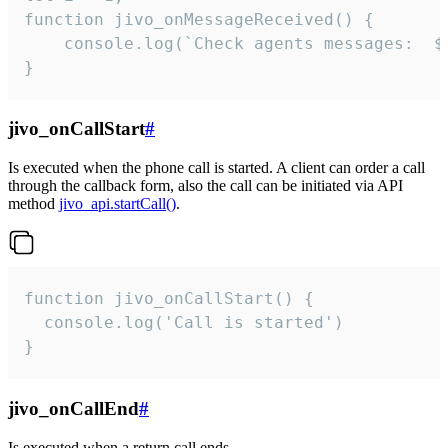
function jivo_onMessageReceived() {

	console.log(`Check agents messages:  ${i++}`)

}
jivo_onCallStart
#
Is executed when the phone call is started. A client can order a call
through the callback form, also the call can be initiated via API
method
jivo_api.startCall()
.
function jivo_onCallStart() {

  console.log('Call is started')

}
jivo_onCallEnd
#
Is executed when a return call ends.