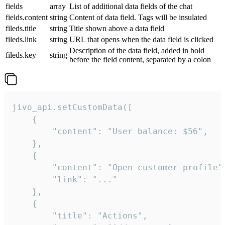
fields
array
List of additional data fields of the chat
fields.content
string
Content of data field. Tags will be insulated
fileds.title
string
Title shown above a data field
fileds.link
string
URL that opens when the data field is clicked
Description of the data field, added in bold
fileds.key
string
before the field content, separated by a colon
jivo_api.setCustomData([

    {

        "content": "User balance: $56",

    },

    {

        "content": "Open customer profile",
        "link": "..."

    },

    {

        "title": "Actions",
