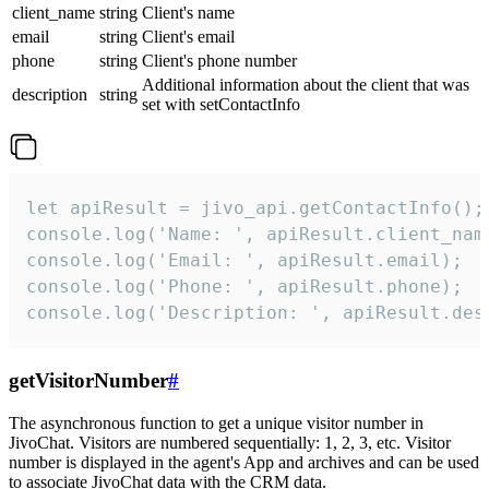
client_name
string
Client's name
email
string
Client's email
phone
string
Client's phone number
Additional information about the client that was
description
string
set with setContactInfo
let apiResult = jivo_api.getContactInfo();

console.log('Name: ', apiResult.client_name
console.log('Email: ', apiResult.email);

console.log('Phone: ', apiResult.phone);

console.log('Description: ', apiResult.des
getVisitorNumber
#
The asynchronous function to get a unique visitor number in
JivoChat. Visitors are numbered sequentially: 1, 2, 3, etc. Visitor
number is displayed in the agent's App and archives and can be used
to associate JivoChat data with the CRM data.