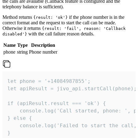
the calls are available (Callback feature is configured and the
telephony balance is sufficient).
Method returns
if the phone number is in the
{result: 'ok'}
correct format and the request to start the call can be made.
Otherwise it returns
{result: 'fail', reason: 'Callback
with the call failure reason details.
disabled'}
Name
Type
Description
phone
string
Phone number
let phone = '+14084987855';

let apiResult = jivo_api.startCall(phone);

if (apiResult.result === 'ok') {

    console.log('Call started, phone: ', ph
} else {

    console.log('Failed to start the call,
}