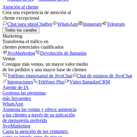
Atención al cliente
Crea una experiencia de atención al
cliente excepcional
Chat para sitios
Chatbot
WhatsApp
Instagram
Telegram
Todos los canales
Marketing
Transforma el tráfico en
clientes potenciales cualificados
JivoMarketing
Devolución de llamadas
Ventas
Consigue más ventas, un mayor valor medio
de los pedidos y una mayor base de clientes
Teléfono empresarial de JivoChat
Chat de equipos de JivoChat
Integraciones
Teléfono Plus
Video llamadas
CRM
Agente de IA
Gestiona las preguntas
más frecuentes
WhatsApp
Aumenta las ventas y ofrece asistencia
a tus clientes a través de su aplicación
de mensajería preferida
JivoMarketing
Capta la atención de tus visitantes:
capta su interés antes de que se