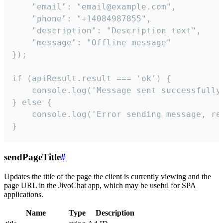
    "email": "email@example.com",

    "phone": "+14084987855",

    "description": "Description text",

    "message": "Offline message"

});

if (apiResult.result === 'ok') {

    console.log('Message sent successfully'
} else {

    console.log('Error sending message, rea
}
sendPageTitle
#
Updates the title of the page the client is currently viewing and the
page URL in the JivoChat app, which may be useful for SPA
applications.
Name
Type
Description