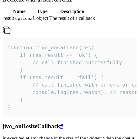
Name
Type
Description
result
object
The result of a callback
optional
function jivo_onCallEnd(res) {

    if (res.result == 'ok') {

        // call finished successfully

    }

    if (res.result == 'fail') {

        // call finished with errors or can
        console.log(res.reason); // reason 
    }

}
jivo_onResizeCallback
#
Is executed at any change in the size of the widget: when the chat is