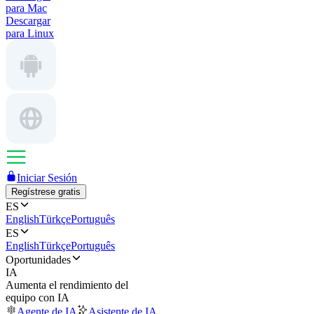
para Mac
Descargar
para Linux
Iniciar Sesión
Regístrese gratis
ES
English
Türkçe
Português
ES
English
Türkçe
Português
Oportunidades
IA
Aumenta el rendimiento del
equipo con IA
Agente de IA
Asistente de IA