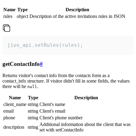
Name
Type
Description
rules
object
Description of the active invitations rules in JSON
jivo_api.setRules(rules);
getContactInfo
#
Returns visitor's contact info from the contacts form as a
contact_info structure. If visitor didn't fill in some fields, the values
there will be
.
null
Name
Type
Description
client_name
string
Client's name
email
string
Client's email
phone
string
Client's phone number
Additional information about the client that was
description
string
set with setContactInfo