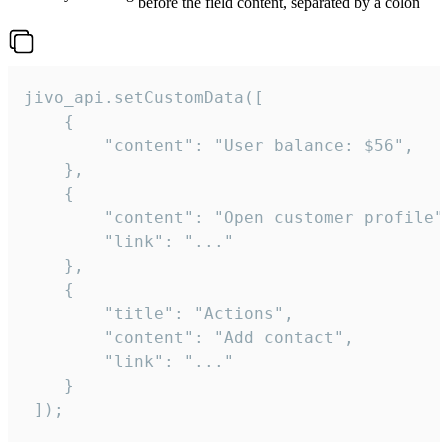
before the field content, separated by a colon
jivo_api.setCustomData([

    {

        "content": "User balance: $56",

    },

    {

        "content": "Open customer profile",
        "link": "..."

    },

    {

        "title": "Actions",

        "content": "Add contact",

        "link": "..."

    }

 ]);