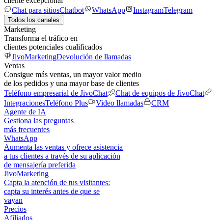
cliente excepcional
Chat para sitios
Chatbot
WhatsApp
Instagram
Telegram
Todos los canales
Marketing
Transforma el tráfico en
clientes potenciales cualificados
JivoMarketing
Devolución de llamadas
Ventas
Consigue más ventas, un mayor valor medio
de los pedidos y una mayor base de clientes
Teléfono empresarial de JivoChat
Chat de equipos de JivoChat
Integraciones
Teléfono Plus
Video llamadas
CRM
Agente de IA
Gestiona las preguntas
más frecuentes
WhatsApp
Aumenta las ventas y ofrece asistencia
a tus clientes a través de su aplicación
de mensajería preferida
JivoMarketing
Capta la atención de tus visitantes:
capta su interés antes de que se
vayan
Precios
Afiliados