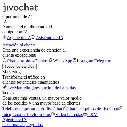
Oportunidades
IA
Aumenta el rendimiento del
equipo con IA
Agente de IA
Asistente de IA
Atención al cliente
Crea una experiencia de atención al
cliente excepcional
Chat para sitios
Chatbot
WhatsApp
Instagram
Telegram
Todos los canales
Marketing
Transforma el tráfico en
clientes potenciales cualificados
JivoMarketing
Devolución de llamadas
Ventas
Consigue más ventas, un mayor valor medio
de los pedidos y una mayor base de clientes
Teléfono empresarial de JivoChat
Chat de equipos de JivoChat
Integraciones
Teléfono Plus
Video llamadas
CRM
Agente de IA
Gestiona las preguntas