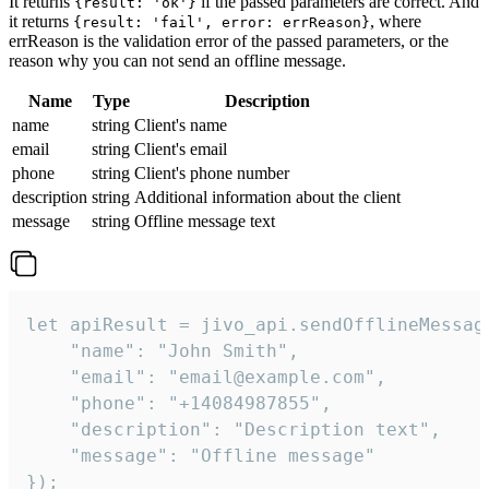
It returns
if the passed parameters are correct. And
{result: 'ok'}
it returns
, where
{result: 'fail', error: errReason}
errReason is the validation error of the passed parameters, or the
reason why you can not send an offline message.
Name
Type
Description
name
string
Client's name
email
string
Client's email
phone
string
Client's phone number
description
string
Additional information about the client
message
string
Offline message text
let apiResult = jivo_api.sendOfflineMessage
    "name": "John Smith",

    "email": "email@example.com",

    "phone": "+14084987855",

    "description": "Description text",

    "message": "Offline message"

});
