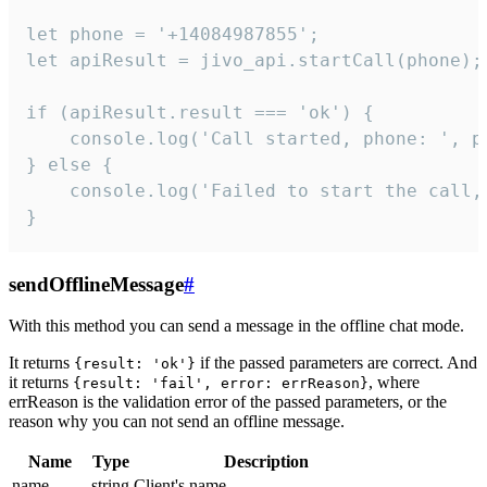
let phone = '+14084987855';

let apiResult = jivo_api.startCall(phone);

if (apiResult.result === 'ok') {

    console.log('Call started, phone: ', ph
} else {

    console.log('Failed to start the call,
}
sendOfflineMessage
#
With this method you can send a message in the offline chat mode.
It returns
if the passed parameters are correct. And
{result: 'ok'}
it returns
, where
{result: 'fail', error: errReason}
errReason is the validation error of the passed parameters, or the
reason why you can not send an offline message.
Name
Type
Description
name
string
Client's name