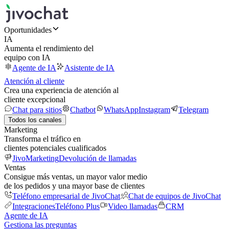
Oportunidades
IA
Aumenta el rendimiento del
equipo con IA
Agente de IA
Asistente de IA
Atención al cliente
Crea una experiencia de atención al
cliente excepcional
Chat para sitios
Chatbot
WhatsApp
Instagram
Telegram
Todos los canales
Marketing
Transforma el tráfico en
clientes potenciales cualificados
JivoMarketing
Devolución de llamadas
Ventas
Consigue más ventas, un mayor valor medio
de los pedidos y una mayor base de clientes
Teléfono empresarial de JivoChat
Chat de equipos de JivoChat
Integraciones
Teléfono Plus
Video llamadas
CRM
Agente de IA
Gestiona las preguntas