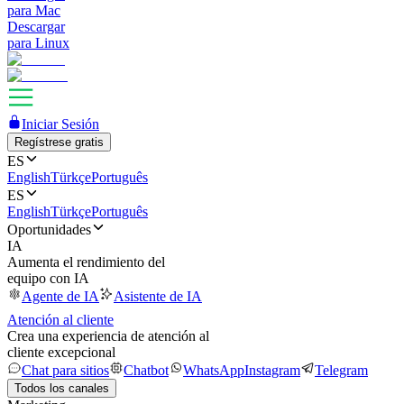
para Mac
Descargar
para Linux
Iniciar Sesión
Regístrese gratis
ES
English
Türkçe
Português
ES
English
Türkçe
Português
Oportunidades
IA
Aumenta el rendimiento del
equipo con IA
Agente de IA
Asistente de IA
Atención al cliente
Crea una experiencia de atención al
cliente excepcional
Chat para sitios
Chatbot
WhatsApp
Instagram
Telegram
Todos los canales