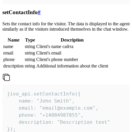
setContactInfo
#
Sets the contact info for the visitor. The data is displayed to the agent
similarly as if the visitors introduced themselves in the chat window.
Name
Type
Description
name
string
Client's name сайта
email
string
Client's email
phone
string
Client's phone number
description
string
Additional information about the client
jivo_api.setContactInfo({

    name: "John Smith",

    email: "email@example.com",

    phone: "+14084987855",

    description: "Description text"

});