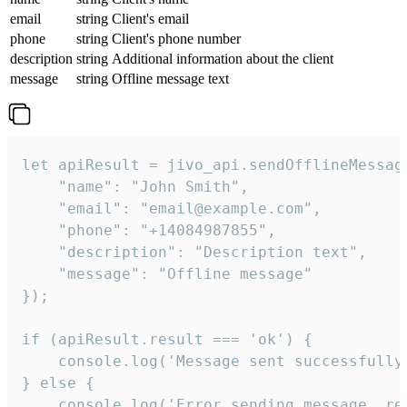
email
string
Client's email
phone
string
Client's phone number
description
string
Additional information about the client
message
string
Offline message text
let apiResult = jivo_api.sendOfflineMessage
    "name": "John Smith",

    "email": "email@example.com",

    "phone": "+14084987855",

    "description": "Description text",

    "message": "Offline message"

});

if (apiResult.result === 'ok') {

    console.log('Message sent successfully'
} else {

    console.log('Error sending message, rea