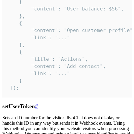
    {

        "content": "User balance: $56",

    },

    {

        "content": "Open customer profile",
        "link": "..."

    },

    {

        "title": "Actions",

        "content": "Add contact",

        "link": "..."

    }

 ]);
setUserToken
#
Sets an ID number for the visitor. JivoChat does not display or
handle this ID in any way but sends it in Webhook events. Using
this method you can identify your website visitors when processing
Webhooks. We recommend using a hard-to-guess identifier to avoid