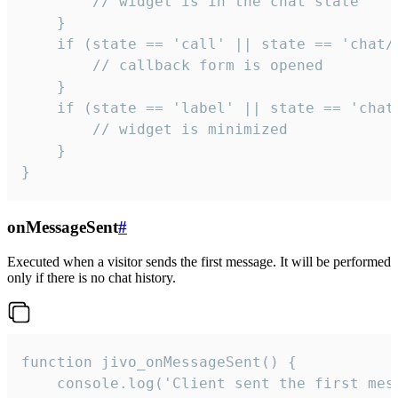
        // widget is in the chat state

    }

    if (state == 'call' || state == 'chat/c
        // callback form is opened

    }

    if (state == 'label' || state == 'chat/
        // widget is minimized

    }

}
onMessageSent
#
Executed when a visitor sends the first message. It will be performed
only if there is no chat history.
function jivo_onMessageSent() {

    console.log('Client sent the first mess