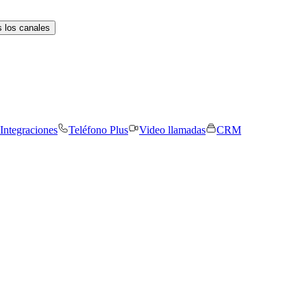
 los canales
Integraciones
Teléfono Plus
Video llamadas
CRM