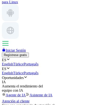
para Linux
Iniciar Sesión
Regístrese gratis
ES
English
Türkçe
Português
ES
English
Türkçe
Português
Oportunidades
IA
Aumenta el rendimiento del
equipo con IA
Agente de IA
Asistente de IA
Atención al cliente