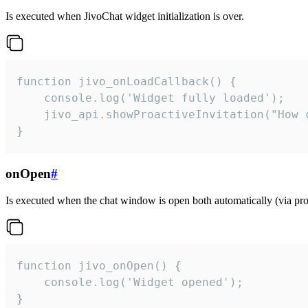
Is executed when JivoChat widget initialization is over.
function jivo_onLoadCallback() {

    console.log('Widget fully loaded');

    jivo_api.showProactiveInvitation("How c
}
onOpen
#
Is executed when the chat window is open both automatically (via proa
function jivo_onOpen() {

    console.log('Widget opened');

}