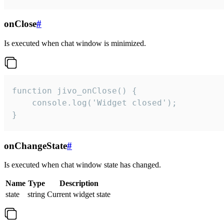
onClose
#
Is executed when chat window is minimized.
function jivo_onClose() {

    console.log('Widget closed');

}
onChangeState
#
Is executed when chat window state has changed.
Name
Type
Description
state
string
Current widget state