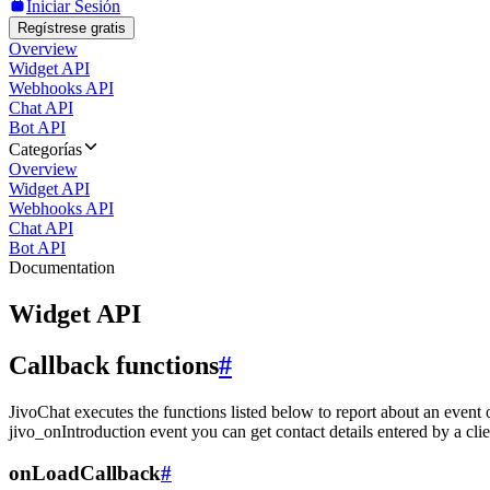
Iniciar Sesión
Regístrese gratis
Overview
Widget API
Webhooks API
Chat API
Bot API
Categorías
Overview
Widget API
Webhooks API
Chat API
Bot API
Documentation
Widget API
Callback functions
#
JivoChat executes the functions listed below to report about an event 
jivo_onIntroduction event you can get contact details entered by a clie
onLoadCallback
#