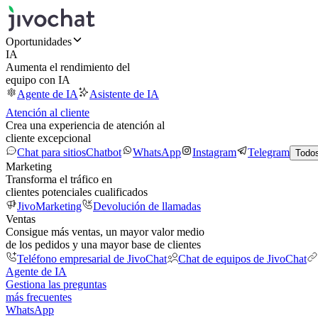
Oportunidades
IA
Aumenta el rendimiento del
equipo con IA
Agente de IA
Asistente de IA
Atención al cliente
Crea una experiencia de atención al
cliente excepcional
Chat para sitios
Chatbot
WhatsApp
Instagram
Telegram
Todos
Marketing
Transforma el tráfico en
clientes potenciales cualificados
JivoMarketing
Devolución de llamadas
Ventas
Consigue más ventas, un mayor valor medio
de los pedidos y una mayor base de clientes
Teléfono empresarial de JivoChat
Chat de equipos de JivoChat
Agente de IA
Gestiona las preguntas
más frecuentes
WhatsApp