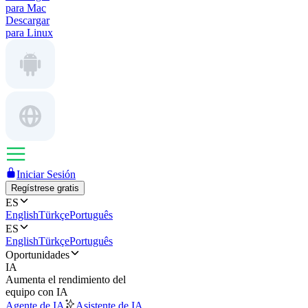
para Mac
Descargar
para Linux
Iniciar Sesión
Regístrese gratis
ES
English
Türkçe
Português
ES
English
Türkçe
Português
Oportunidades
IA
Aumenta el rendimiento del
equipo con IA
Agente de IA
Asistente de IA