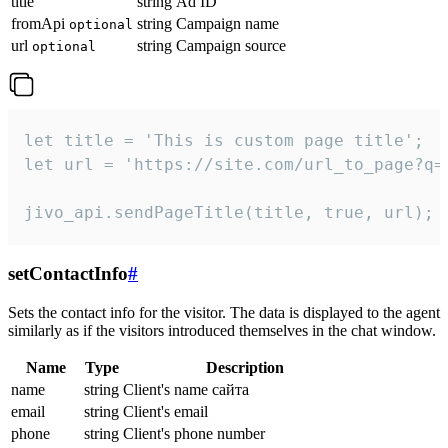
title
string
Ad ID
fromApi
string
Campaign name
optional
url
string
Campaign source
optional
let title = 'This is custom page title';

let url = 'https://site.com/url_to_page?q=p
jivo_api.sendPageTitle(title, true, url);
setContactInfo
#
Sets the contact info for the visitor. The data is displayed to the agent
similarly as if the visitors introduced themselves in the chat window.
Name
Type
Description
name
string
Client's name сайта
email
string
Client's email
phone
string
Client's phone number