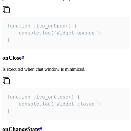
function jivo_onOpen() {

    console.log('Widget opened');

}
onClose
#
Is executed when chat window is minimized.
function jivo_onClose() {

    console.log('Widget closed');

}
onChangeState
#