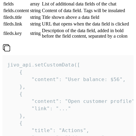
fields
array
List of additional data fields of the chat
fields.content
string
Content of data field. Tags will be insulated
fileds.title
string
Title shown above a data field
fileds.link
string
URL that opens when the data field is clicked
Description of the data field, added in bold
fileds.key
string
before the field content, separated by a colon
jivo_api.setCustomData([

    {

        "content": "User balance: $56",

    },

    {

        "content": "Open customer profile",
        "link": "..."

    },

    {

        "title": "Actions",
