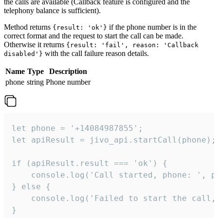
the calls are available (Callback feature is configured and the
telephony balance is sufficient).
Method returns
if the phone number is in the
{result: 'ok'}
correct format and the request to start the call can be made.
Otherwise it returns
{result: 'fail', reason: 'Callback
with the call failure reason details.
disabled'}
Name
Type
Description
phone
string
Phone number
let phone = '+14084987855';

let apiResult = jivo_api.startCall(phone);

if (apiResult.result === 'ok') {

    console.log('Call started, phone: ', ph
} else {

    console.log('Failed to start the call,
}