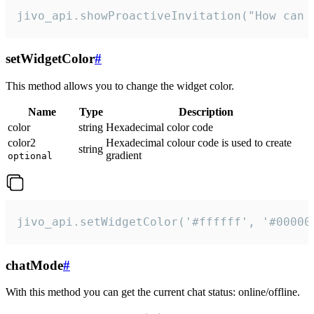
jivo_api.showProactiveInvitation("How can 
setWidgetColor
#
This method allows you to change the widget color.
Name
Type
Description
color
string
Hexadecimal color code
color2
Hexadecimal colour code is used to create
string
gradient
optional
jivo_api.setWidgetColor('#ffffff', '#00000
chatMode
#
With this method you can get the current chat status: online/offline.