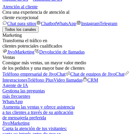
Atención al cliente
Crea una experiencia de atención al
cliente excepcional
Chat para sitios
Chatbot
WhatsApp
Instagram
Telegram
Todos los canales
Marketing
Transforma el tráfico en
clientes potenciales cualificados
JivoMarketing
Devolución de llamadas
Ventas
Consigue más ventas, un mayor valor medio
de los pedidos y una mayor base de clientes
Teléfono empresarial de JivoChat
Chat de equipos de JivoChat
Integraciones
Teléfono Plus
Video llamadas
CRM
Agente de IA
Gestiona las preguntas
más frecuentes
WhatsApp
Aumenta las ventas y ofrece asistencia
a tus clientes a través de su aplicación
de mensajería preferida
JivoMarketing
Capta la atención de tus visitantes:
capta su interés antes de que se