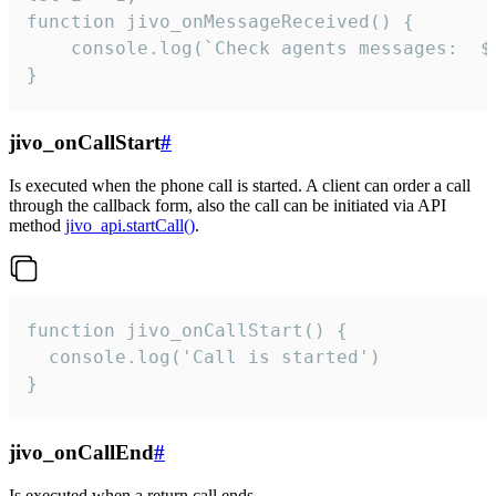
function jivo_onMessageReceived() {

	console.log(`Check agents messages:  ${i++}`)

}
jivo_onCallStart
#
Is executed when the phone call is started. A client can order a call
through the callback form, also the call can be initiated via API
method
jivo_api.startCall()
.
function jivo_onCallStart() {

  console.log('Call is started')

}
jivo_onCallEnd
#
Is executed when a return call ends.