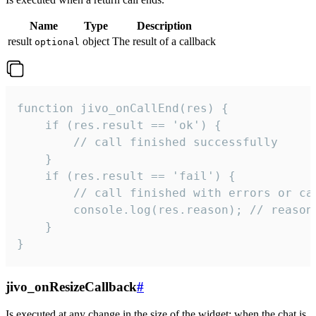
Name
Type
Description
result
object
The result of a callback
optional
function jivo_onCallEnd(res) {

    if (res.result == 'ok') {

        // call finished successfully

    }

    if (res.result == 'fail') {

        // call finished with errors or can
        console.log(res.reason); // reason 
    }

}
jivo_onResizeCallback
#
Is executed at any change in the size of the widget: when the chat is