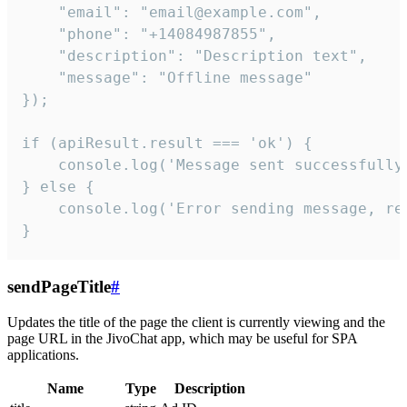
    "email": "email@example.com",

    "phone": "+14084987855",

    "description": "Description text",

    "message": "Offline message"

});

if (apiResult.result === 'ok') {

    console.log('Message sent successfully'
} else {

    console.log('Error sending message, rea
}
sendPageTitle
#
Updates the title of the page the client is currently viewing and the
page URL in the JivoChat app, which may be useful for SPA
applications.
Name
Type
Description