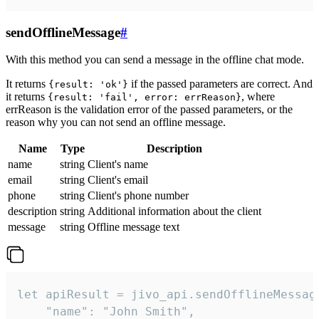
sendOfflineMessage
#
With this method you can send a message in the offline chat mode.
It returns
if the passed parameters are correct. And
{result: 'ok'}
it returns
, where
{result: 'fail', error: errReason}
errReason is the validation error of the passed parameters, or the
reason why you can not send an offline message.
Name
Type
Description
name
string
Client's name
email
string
Client's email
phone
string
Client's phone number
description
string
Additional information about the client
message
string
Offline message text
let apiResult = jivo_api.sendOfflineMessage
    "name": "John Smith",
