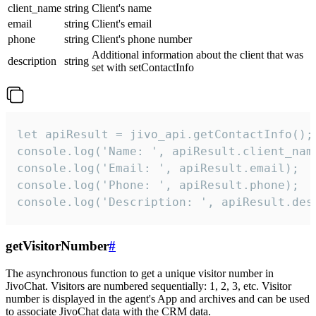
client_name
string
Client's name
email
string
Client's email
phone
string
Client's phone number
Additional information about the client that was
description
string
set with setContactInfo
let apiResult = jivo_api.getContactInfo();

console.log('Name: ', apiResult.client_name
console.log('Email: ', apiResult.email);

console.log('Phone: ', apiResult.phone);

console.log('Description: ', apiResult.des
getVisitorNumber
#
The asynchronous function to get a unique visitor number in
JivoChat. Visitors are numbered sequentially: 1, 2, 3, etc. Visitor
number is displayed in the agent's App and archives and can be used
to associate JivoChat data with the CRM data.