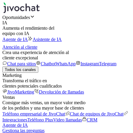
Oportunidades
IA
Aumenta el rendimiento del
equipo con IA
Agente de IA
Asistente de IA
Atención al cliente
Crea una experiencia de atención al
cliente excepcional
Chat para sitios
Chatbot
WhatsApp
Instagram
Telegram
Todos los canales
Marketing
Transforma el tráfico en
clientes potenciales cualificados
JivoMarketing
Devolución de llamadas
Ventas
Consigue más ventas, un mayor valor medio
de los pedidos y una mayor base de clientes
Teléfono empresarial de JivoChat
Chat de equipos de JivoChat
Integraciones
Teléfono Plus
Video llamadas
CRM
Agente de IA
Gestiona las preguntas