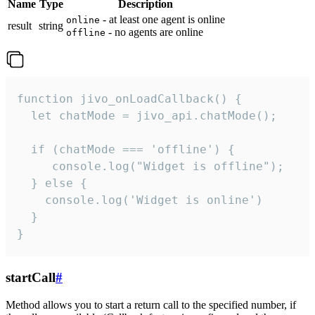
Name
Type
Description
- at least one agent is online
online
result
string
- no agents are online
offline
function jivo_onLoadCallback() {

  let chatMode = jivo_api.chatMode();

  if (chatMode === 'offline') {

     console.log("Widget is offline");

  } else {

    console.log('Widget is online')

  }

}
startCall
#
Method allows you to start a return call to the specified number, if