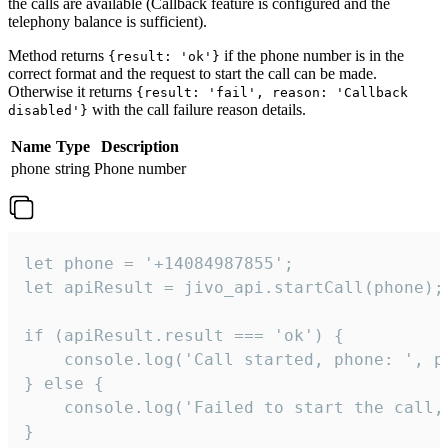
the calls are available (Callback feature is configured and the
telephony balance is sufficient).
Method returns
if the phone number is in the
{result: 'ok'}
correct format and the request to start the call can be made.
Otherwise it returns
{result: 'fail', reason: 'Callback
with the call failure reason details.
disabled'}
Name
Type
Description
phone
string
Phone number
let phone = '+14084987855';

let apiResult = jivo_api.startCall(phone);

if (apiResult.result === 'ok') {

    console.log('Call started, phone: ', ph
} else {

    console.log('Failed to start the call,
}