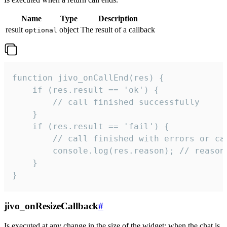
Name
Type
Description
result
object
The result of a callback
optional
function jivo_onCallEnd(res) {

    if (res.result == 'ok') {

        // call finished successfully

    }

    if (res.result == 'fail') {

        // call finished with errors or can
        console.log(res.reason); // reason 
    }

}
jivo_onResizeCallback
#
Is executed at any change in the size of the widget: when the chat is