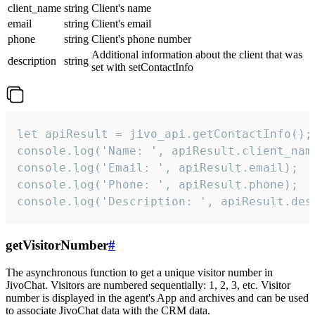
client_name
string
Client's name
email
string
Client's email
phone
string
Client's phone number
Additional information about the client that was
description
string
set with setContactInfo
let apiResult = jivo_api.getContactInfo();

console.log('Name: ', apiResult.client_name
console.log('Email: ', apiResult.email);

console.log('Phone: ', apiResult.phone);

console.log('Description: ', apiResult.des
getVisitorNumber
#
The asynchronous function to get a unique visitor number in
JivoChat. Visitors are numbered sequentially: 1, 2, 3, etc. Visitor
number is displayed in the agent's App and archives and can be used
to associate JivoChat data with the CRM data.