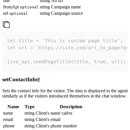
title
string
Ad ID
fromApi
string
Campaign name
optional
url
string
Campaign source
optional
let title = 'This is custom page title';

let url = 'https://site.com/url_to_page?q=p
jivo_api.sendPageTitle(title, true, url);
setContactInfo
#
Sets the contact info for the visitor. The data is displayed to the agent
similarly as if the visitors introduced themselves in the chat window.
Name
Type
Description
name
string
Client's name сайта
email
string
Client's email
phone
string
Client's phone number