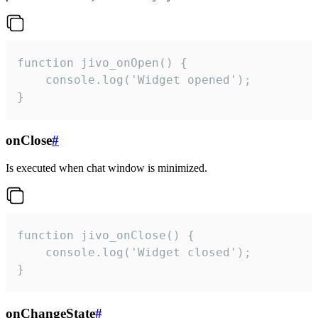
function jivo_onOpen() {

    console.log('Widget opened');

}
onClose
#
Is executed when chat window is minimized.
function jivo_onClose() {

    console.log('Widget closed');

}
onChangeState
#