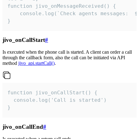
function jivo_onMessageReceived() {

	console.log(`Check agents messages:  ${i++}`)

}
jivo_onCallStart
#
Is executed when the phone call is started. A client can order a call
through the callback form, also the call can be initiated via API
method
jivo_api.startCall()
.
function jivo_onCallStart() {

  console.log('Call is started')

}
jivo_onCallEnd
#
Is executed when a return call ends.