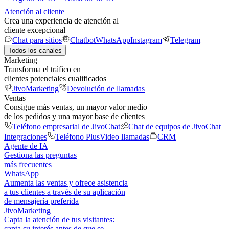
Atención al cliente
Crea una experiencia de atención al
cliente excepcional
Chat para sitios
Chatbot
WhatsApp
Instagram
Telegram
Todos los canales
Marketing
Transforma el tráfico en
clientes potenciales cualificados
JivoMarketing
Devolución de llamadas
Ventas
Consigue más ventas, un mayor valor medio
de los pedidos y una mayor base de clientes
Teléfono empresarial de JivoChat
Chat de equipos de JivoChat
Integraciones
Teléfono Plus
Video llamadas
CRM
Agente de IA
Gestiona las preguntas
más frecuentes
WhatsApp
Aumenta las ventas y ofrece asistencia
a tus clientes a través de su aplicación
de mensajería preferida
JivoMarketing
Capta la atención de tus visitantes:
capta su interés antes de que se