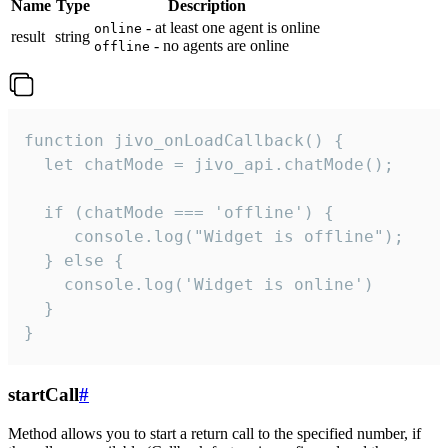
Name
Type
Description
- at least one agent is online
online
result
string
- no agents are online
offline
function jivo_onLoadCallback() {

  let chatMode = jivo_api.chatMode();

  if (chatMode === 'offline') {

     console.log("Widget is offline");

  } else {

    console.log('Widget is online')

  }

}
startCall
#
Method allows you to start a return call to the specified number, if