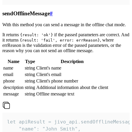
sendOfflineMessage
#
With this method you can send a message in the offline chat mode.
It returns
if the passed parameters are correct. And
{result: 'ok'}
it returns
, where
{result: 'fail', error: errReason}
errReason is the validation error of the passed parameters, or the
reason why you can not send an offline message.
Name
Type
Description
name
string
Client's name
email
string
Client's email
phone
string
Client's phone number
description
string
Additional information about the client
message
string
Offline message text
let apiResult = jivo_api.sendOfflineMessage
    "name": "John Smith",
