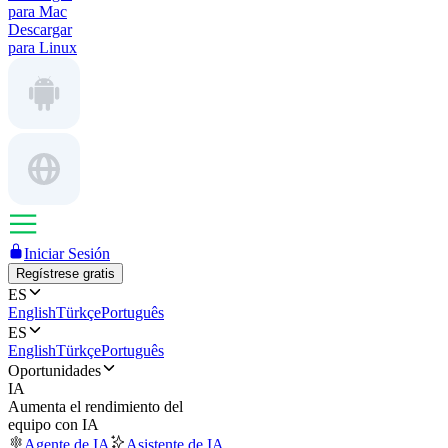
para Mac
Descargar
para Linux
Iniciar Sesión
Regístrese gratis
ES
English
Türkçe
Português
ES
English
Türkçe
Português
Oportunidades
IA
Aumenta el rendimiento del
equipo con IA
Agente de IA
Asistente de IA