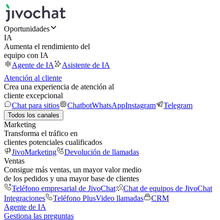
Oportunidades
IA
Aumenta el rendimiento del
equipo con IA
Agente de IA
Asistente de IA
Atención al cliente
Crea una experiencia de atención al
cliente excepcional
Chat para sitios
Chatbot
WhatsApp
Instagram
Telegram
Todos los canales
Marketing
Transforma el tráfico en
clientes potenciales cualificados
JivoMarketing
Devolución de llamadas
Ventas
Consigue más ventas, un mayor valor medio
de los pedidos y una mayor base de clientes
Teléfono empresarial de JivoChat
Chat de equipos de JivoChat
Integraciones
Teléfono Plus
Video llamadas
CRM
Agente de IA
Gestiona las preguntas