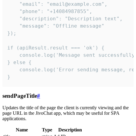
    "email": "email@example.com",

    "phone": "+14084987855",

    "description": "Description text",

    "message": "Offline message"

});

if (apiResult.result === 'ok') {

    console.log('Message sent successfully'
} else {

    console.log('Error sending message, rea
}
sendPageTitle
#
Updates the title of the page the client is currently viewing and the
page URL in the JivoChat app, which may be useful for SPA
applications.
Name
Type
Description