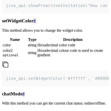
jivo_api.showProactiveInvitation("How can 
setWidgetColor
#
This method allows you to change the widget color.
Name
Type
Description
color
string
Hexadecimal color code
color2
Hexadecimal colour code is used to create
string
gradient
optional
jivo_api.setWidgetColor('#ffffff', '#00000
chatMode
#
With this method you can get the current chat status: online/offline.