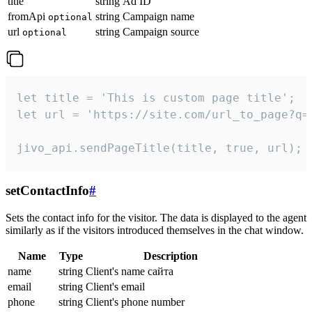
title
string
Ad ID
fromApi
string
Campaign name
optional
url
string
Campaign source
optional
let title = 'This is custom page title';

let url = 'https://site.com/url_to_page?q=p
jivo_api.sendPageTitle(title, true, url);
setContactInfo
#
Sets the contact info for the visitor. The data is displayed to the agent
similarly as if the visitors introduced themselves in the chat window.
Name
Type
Description
name
string
Client's name сайта
email
string
Client's email
phone
string
Client's phone number