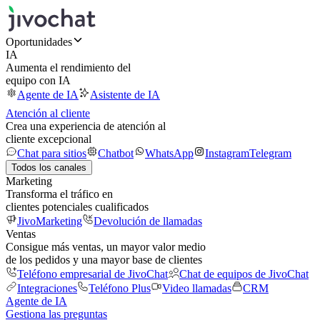
Oportunidades
IA
Aumenta el rendimiento del
equipo con IA
Agente de IA
Asistente de IA
Atención al cliente
Crea una experiencia de atención al
cliente excepcional
Chat para sitios
Chatbot
WhatsApp
Instagram
Telegram
Todos los canales
Marketing
Transforma el tráfico en
clientes potenciales cualificados
JivoMarketing
Devolución de llamadas
Ventas
Consigue más ventas, un mayor valor medio
de los pedidos y una mayor base de clientes
Teléfono empresarial de JivoChat
Chat de equipos de JivoChat
Integraciones
Teléfono Plus
Video llamadas
CRM
Agente de IA
Gestiona las preguntas