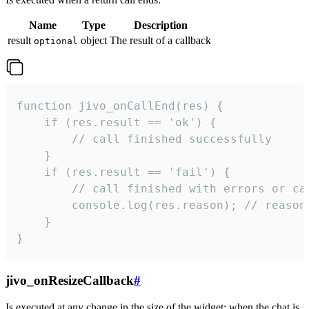
Name
Type
Description
result
object
The result of a callback
optional
function jivo_onCallEnd(res) {

    if (res.result == 'ok') {

        // call finished successfully

    }

    if (res.result == 'fail') {

        // call finished with errors or can
        console.log(res.reason); // reason 
    }

}
jivo_onResizeCallback
#
Is executed at any change in the size of the widget: when the chat is