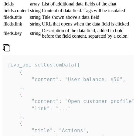
fields
array
List of additional data fields of the chat
fields.content
string
Content of data field. Tags will be insulated
fileds.title
string
Title shown above a data field
fileds.link
string
URL that opens when the data field is clicked
Description of the data field, added in bold
fileds.key
string
before the field content, separated by a colon
jivo_api.setCustomData([

    {

        "content": "User balance: $56",

    },

    {

        "content": "Open customer profile",
        "link": "..."

    },

    {

        "title": "Actions",
