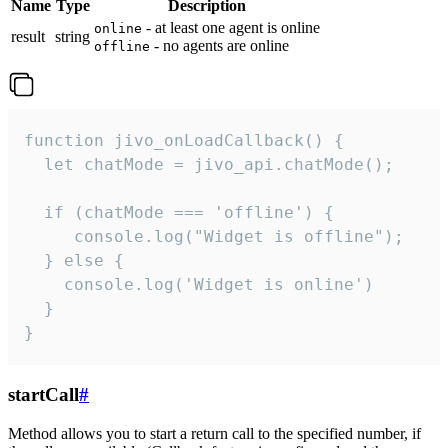
Name
Type
Description
- at least one agent is online
online
result
string
- no agents are online
offline
function jivo_onLoadCallback() {

  let chatMode = jivo_api.chatMode();

  if (chatMode === 'offline') {

     console.log("Widget is offline");

  } else {

    console.log('Widget is online')

  }

}
startCall
#
Method allows you to start a return call to the specified number, if