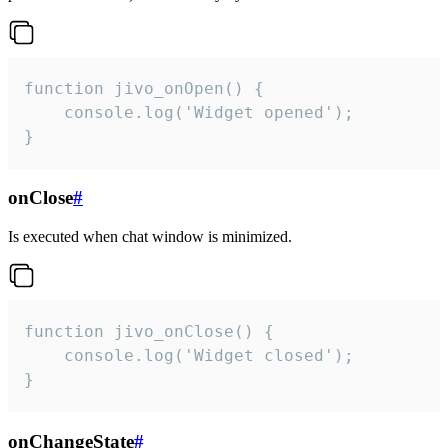
function jivo_onOpen() {

    console.log('Widget opened');

}
onClose
#
Is executed when chat window is minimized.
function jivo_onClose() {

    console.log('Widget closed');

}
onChangeState
#