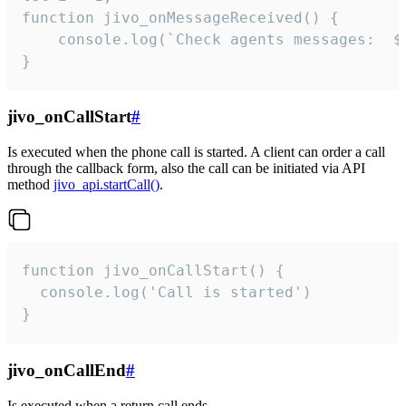
function jivo_onMessageReceived() {

	console.log(`Check agents messages:  ${i++}`)

}
jivo_onCallStart
#
Is executed when the phone call is started. A client can order a call
through the callback form, also the call can be initiated via API
method
jivo_api.startCall()
.
function jivo_onCallStart() {

  console.log('Call is started')

}
jivo_onCallEnd
#
Is executed when a return call ends.