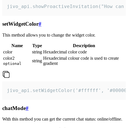
jivo_api.showProactiveInvitation("How can 
setWidgetColor
#
This method allows you to change the widget color.
Name
Type
Description
color
string
Hexadecimal color code
color2
Hexadecimal colour code is used to create
string
gradient
optional
jivo_api.setWidgetColor('#ffffff', '#00000
chatMode
#
With this method you can get the current chat status: online/offline.