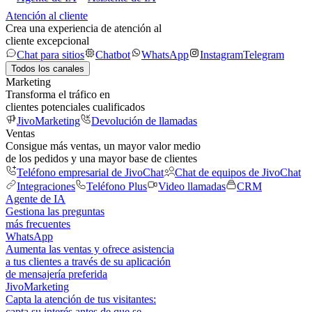
Atención al cliente
Crea una experiencia de atención al
cliente excepcional
Chat para sitios
Chatbot
WhatsApp
Instagram
Telegram
Todos los canales
Marketing
Transforma el tráfico en
clientes potenciales cualificados
JivoMarketing
Devolución de llamadas
Ventas
Consigue más ventas, un mayor valor medio
de los pedidos y una mayor base de clientes
Teléfono empresarial de JivoChat
Chat de equipos de JivoChat
Integraciones
Teléfono Plus
Video llamadas
CRM
Agente de IA
Gestiona las preguntas
más frecuentes
WhatsApp
Aumenta las ventas y ofrece asistencia
a tus clientes a través de su aplicación
de mensajería preferida
JivoMarketing
Capta la atención de tus visitantes:
capta su interés antes de que se