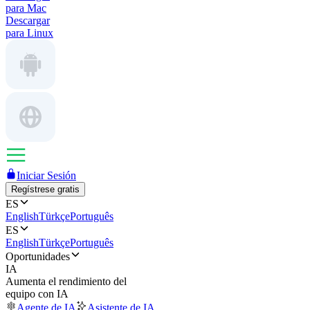
para Mac
Descargar
para Linux
Iniciar Sesión
Regístrese gratis
ES
English
Türkçe
Português
ES
English
Türkçe
Português
Oportunidades
IA
Aumenta el rendimiento del
equipo con IA
Agente de IA
Asistente de IA