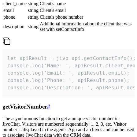
client_name
string
Client's name
email
string
Client's email
phone
string
Client's phone number
Additional information about the client that was
description
string
set with setContactInfo
let apiResult = jivo_api.getContactInfo();

console.log('Name: ', apiResult.client_name
console.log('Email: ', apiResult.email);

console.log('Phone: ', apiResult.phone);

console.log('Description: ', apiResult.des
getVisitorNumber
#
The asynchronous function to get a unique visitor number in
JivoChat. Visitors are numbered sequentially: 1, 2, 3, etc. Visitor
number is displayed in the agent's App and archives and can be used
to associate JivoChat data with the CRM data.