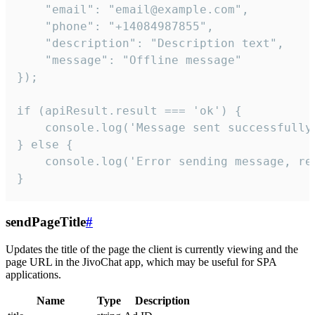
    "email": "email@example.com",

    "phone": "+14084987855",

    "description": "Description text",

    "message": "Offline message"

});

if (apiResult.result === 'ok') {

    console.log('Message sent successfully'
} else {

    console.log('Error sending message, rea
}
sendPageTitle
#
Updates the title of the page the client is currently viewing and the
page URL in the JivoChat app, which may be useful for SPA
applications.
Name
Type
Description