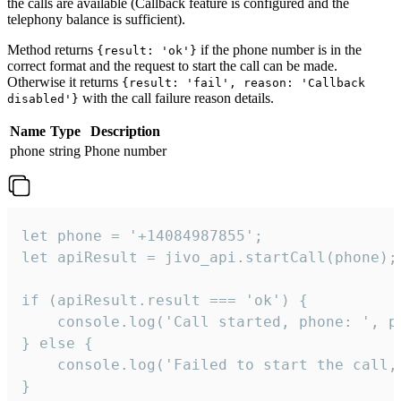
the calls are available (Callback feature is configured and the
telephony balance is sufficient).
Method returns
if the phone number is in the
{result: 'ok'}
correct format and the request to start the call can be made.
Otherwise it returns
{result: 'fail', reason: 'Callback
with the call failure reason details.
disabled'}
Name
Type
Description
phone
string
Phone number
let phone = '+14084987855';

let apiResult = jivo_api.startCall(phone);

if (apiResult.result === 'ok') {

    console.log('Call started, phone: ', ph
} else {

    console.log('Failed to start the call,
}