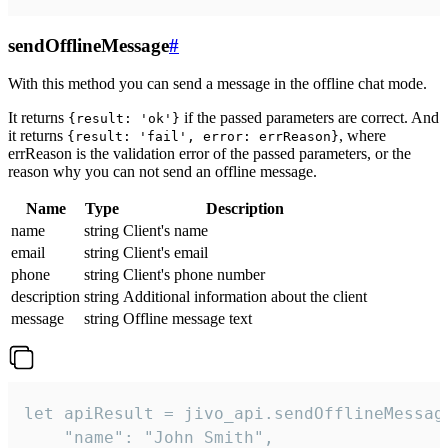
sendOfflineMessage
#
With this method you can send a message in the offline chat mode.
It returns
if the passed parameters are correct. And
{result: 'ok'}
it returns
, where
{result: 'fail', error: errReason}
errReason is the validation error of the passed parameters, or the
reason why you can not send an offline message.
Name
Type
Description
name
string
Client's name
email
string
Client's email
phone
string
Client's phone number
description
string
Additional information about the client
message
string
Offline message text
let apiResult = jivo_api.sendOfflineMessage
    "name": "John Smith",
