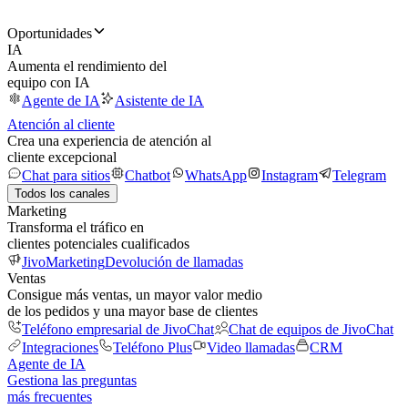
Oportunidades
IA
Aumenta el rendimiento del
equipo con IA
Agente de IA
Asistente de IA
Atención al cliente
Crea una experiencia de atención al
cliente excepcional
Chat para sitios
Chatbot
WhatsApp
Instagram
Telegram
Todos los canales
Marketing
Transforma el tráfico en
clientes potenciales cualificados
JivoMarketing
Devolución de llamadas
Ventas
Consigue más ventas, un mayor valor medio
de los pedidos y una mayor base de clientes
Teléfono empresarial de JivoChat
Chat de equipos de JivoChat
Integraciones
Teléfono Plus
Video llamadas
CRM
Agente de IA
Gestiona las preguntas
más frecuentes