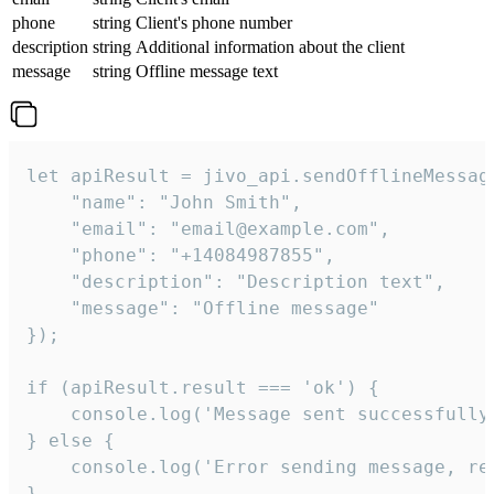
phone
string
Client's phone number
description
string
Additional information about the client
message
string
Offline message text
let apiResult = jivo_api.sendOfflineMessage
    "name": "John Smith",

    "email": "email@example.com",

    "phone": "+14084987855",

    "description": "Description text",

    "message": "Offline message"

});

if (apiResult.result === 'ok') {

    console.log('Message sent successfully'
} else {

    console.log('Error sending message, rea
}