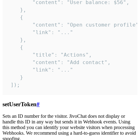
        "content": "User balance: $56",

    },

    {

        "content": "Open customer profile",
        "link": "..."

    },

    {

        "title": "Actions",

        "content": "Add contact",

        "link": "..."

    }

 ]);
setUserToken
#
Sets an ID number for the visitor. JivoChat does not display or
handle this ID in any way but sends it in Webhook events. Using
this method you can identify your website visitors when processing
Webhooks. We recommend using a hard-to-guess identifier to avoid
spoofing.