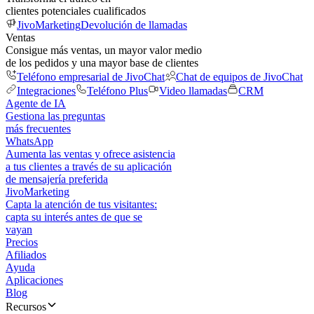
clientes potenciales cualificados
JivoMarketing
Devolución de llamadas
Ventas
Consigue más ventas, un mayor valor medio
de los pedidos y una mayor base de clientes
Teléfono empresarial de JivoChat
Chat de equipos de JivoChat
Integraciones
Teléfono Plus
Video llamadas
CRM
Agente de IA
Gestiona las preguntas
más frecuentes
WhatsApp
Aumenta las ventas y ofrece asistencia
a tus clientes a través de su aplicación
de mensajería preferida
JivoMarketing
Capta la atención de tus visitantes:
capta su interés antes de que se
vayan
Precios
Afiliados
Ayuda
Aplicaciones
Blog
Recursos