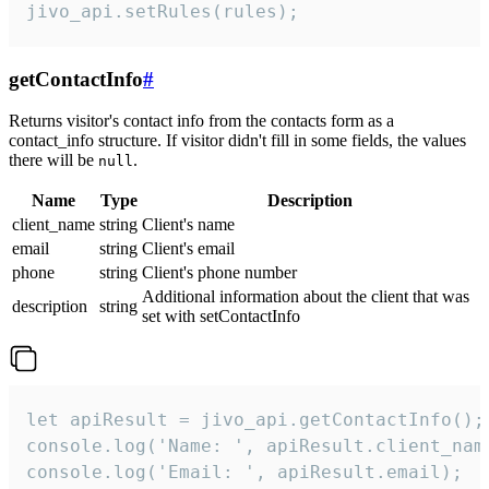
jivo_api.setRules(rules);
getContactInfo
#
Returns visitor's contact info from the contacts form as a
contact_info structure. If visitor didn't fill in some fields, the values
there will be
.
null
Name
Type
Description
client_name
string
Client's name
email
string
Client's email
phone
string
Client's phone number
Additional information about the client that was
description
string
set with setContactInfo
let apiResult = jivo_api.getContactInfo();

console.log('Name: ', apiResult.client_name
console.log('Email: ', apiResult.email);
