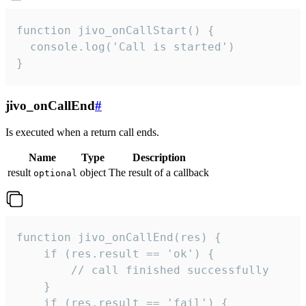
function jivo_onCallStart() {

  console.log('Call is started')

}
jivo_onCallEnd
#
Is executed when a return call ends.
Name
Type
Description
result
object
The result of a callback
optional
function jivo_onCallEnd(res) {

    if (res.result == 'ok') {

        // call finished successfully

    }

    if (res.result == 'fail') {
