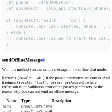
let phone = '+14084987855';

let apiResult = jivo_api.startCall(phone);

if (apiResult.result === 'ok') {

    console.log('Call started, phone: ', ph
} else {

    console.log('Failed to start the call,
}
sendOfflineMessage
#
With this method you can send a message in the offline chat mode.
It returns
if the passed parameters are correct. And
{result: 'ok'}
it returns
, where
{result: 'fail', error: errReason}
errReason is the validation error of the passed parameters, or the
reason why you can not send an offline message.
Name
Type
Description
name
string
Client's name
email
string
Client's email