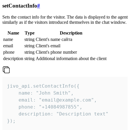
setContactInfo
#
Sets the contact info for the visitor. The data is displayed to the agent
similarly as if the visitors introduced themselves in the chat window.
Name
Type
Description
name
string
Client's name сайта
email
string
Client's email
phone
string
Client's phone number
description
string
Additional information about the client
jivo_api.setContactInfo({

    name: "John Smith",

    email: "email@example.com",

    phone: "+14084987855",

    description: "Description text"

});