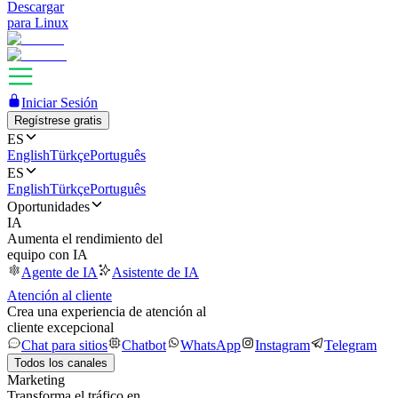
Descargar
para Linux
Iniciar Sesión
Regístrese gratis
ES
English
Türkçe
Português
ES
English
Türkçe
Português
Oportunidades
IA
Aumenta el rendimiento del
equipo con IA
Agente de IA
Asistente de IA
Atención al cliente
Crea una experiencia de atención al
cliente excepcional
Chat para sitios
Chatbot
WhatsApp
Instagram
Telegram
Todos los canales
Marketing
Transforma el tráfico en