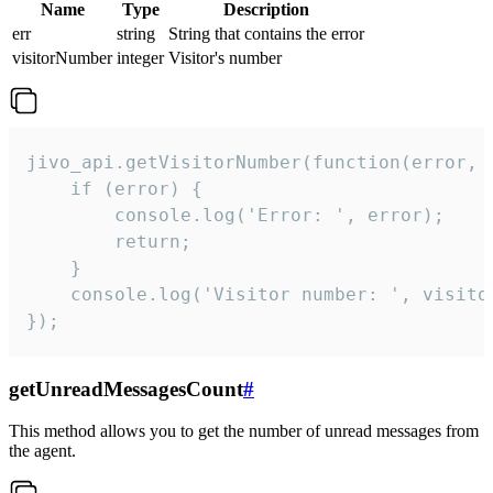
Name
Type
Description
err
string
String that contains the error
visitorNumber
integer
Visitor's number
jivo_api.getVisitorNumber(function(error, v
    if (error) {

        console.log('Error: ', error);

        return;

    }  

    console.log('Visitor number: ', visitor
});
getUnreadMessagesCount
#
This method allows you to get the number of unread messages from
the agent.