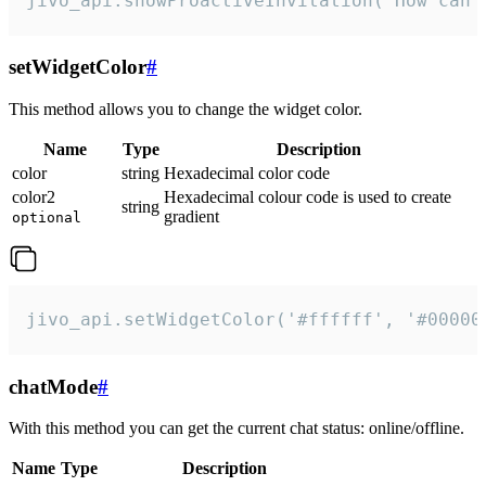
jivo_api.showProactiveInvitation("How can 
setWidgetColor
#
This method allows you to change the widget color.
Name
Type
Description
color
string
Hexadecimal color code
color2
Hexadecimal colour code is used to create
string
gradient
optional
jivo_api.setWidgetColor('#ffffff', '#00000
chatMode
#
With this method you can get the current chat status: online/offline.
Name
Type
Description