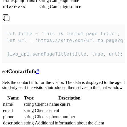
fromApi
string
Campaign name
optional
url
string
Campaign source
optional
let title = 'This is custom page title';

let url = 'https://site.com/url_to_page?q=p
jivo_api.sendPageTitle(title, true, url);
setContactInfo
#
Sets the contact info for the visitor. The data is displayed to the agent
similarly as if the visitors introduced themselves in the chat window.
Name
Type
Description
name
string
Client's name сайта
email
string
Client's email
phone
string
Client's phone number
description
string
Additional information about the client