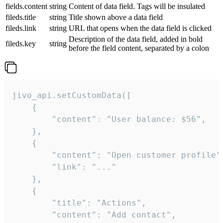
fields.content
string
Content of data field. Tags will be insulated
fileds.title
string
Title shown above a data field
fileds.link
string
URL that opens when the data field is clicked
Description of the data field, added in bold
fileds.key
string
before the field content, separated by a colon
jivo_api.setCustomData([

    {

        "content": "User balance: $56",

    },

    {

        "content": "Open customer profile",
        "link": "..."

    },

    {

        "title": "Actions",

        "content": "Add contact",
