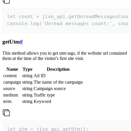
let count = jivo_api.getUnreadMessagesCount
console.log('Unread messages count:', coun
getUtm
#
This method allows you to get utm tags, if the website url contained
them at the time of the visitor's first site visit.
Name
Type
Description
content
string
Ad ID
campaign
string
The name of the campaign
source
string
Campaign source
medium
string
Traffic type
term
string
Keyword
let utm = jivo_api.getUtm();
