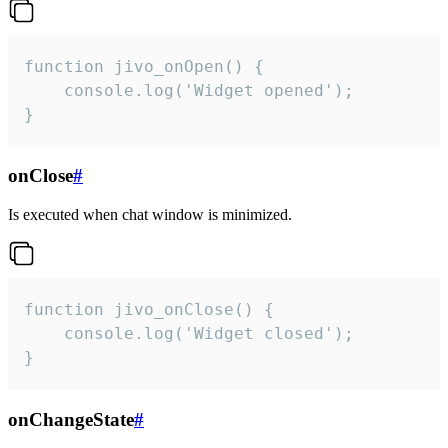
function jivo_onOpen() {

    console.log('Widget opened');

}
onClose
#
Is executed when chat window is minimized.
function jivo_onClose() {

    console.log('Widget closed');

}
onChangeState
#