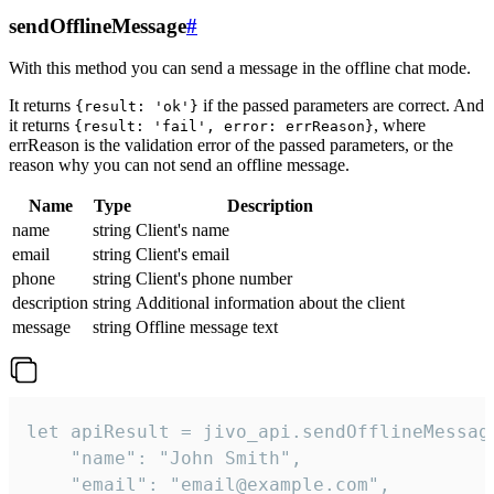
sendOfflineMessage
#
With this method you can send a message in the offline chat mode.
It returns
if the passed parameters are correct. And
{result: 'ok'}
it returns
, where
{result: 'fail', error: errReason}
errReason is the validation error of the passed parameters, or the
reason why you can not send an offline message.
Name
Type
Description
name
string
Client's name
email
string
Client's email
phone
string
Client's phone number
description
string
Additional information about the client
message
string
Offline message text
let apiResult = jivo_api.sendOfflineMessage
    "name": "John Smith",

    "email": "email@example.com",
