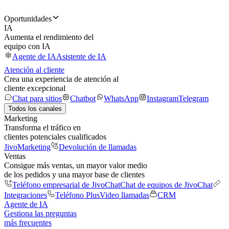
Oportunidades
IA
Aumenta el rendimiento del
equipo con IA
Agente de IA
Asistente de IA
Atención al cliente
Crea una experiencia de atención al
cliente excepcional
Chat para sitios
Chatbot
WhatsApp
Instagram
Telegram
Todos los canales
Marketing
Transforma el tráfico en
clientes potenciales cualificados
JivoMarketing
Devolución de llamadas
Ventas
Consigue más ventas, un mayor valor medio
de los pedidos y una mayor base de clientes
Teléfono empresarial de JivoChat
Chat de equipos de JivoChat
Integraciones
Teléfono Plus
Video llamadas
CRM
Agente de IA
Gestiona las preguntas
más frecuentes