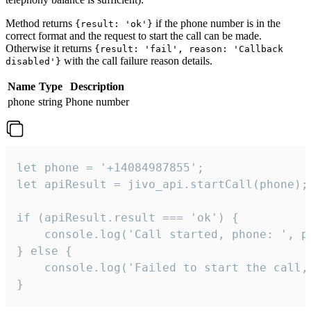
Method returns
if the phone number is in the
{result: 'ok'}
correct format and the request to start the call can be made.
Otherwise it returns
{result: 'fail', reason: 'Callback
with the call failure reason details.
disabled'}
Name
Type
Description
phone
string
Phone number
let phone = '+14084987855';

let apiResult = jivo_api.startCall(phone);

if (apiResult.result === 'ok') {

    console.log('Call started, phone: ', ph
} else {

    console.log('Failed to start the call,
}