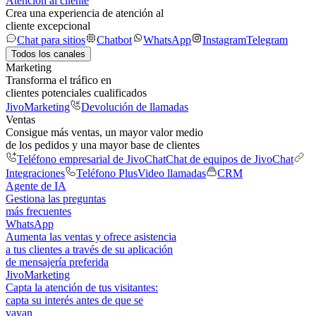
Atención al cliente
Crea una experiencia de atención al
cliente excepcional
Chat para sitios
Chatbot
WhatsApp
Instagram
Telegram
Todos los canales
Marketing
Transforma el tráfico en
clientes potenciales cualificados
JivoMarketing
Devolución de llamadas
Ventas
Consigue más ventas, un mayor valor medio
de los pedidos y una mayor base de clientes
Teléfono empresarial de JivoChat
Chat de equipos de JivoChat
Integraciones
Teléfono Plus
Video llamadas
CRM
Agente de IA
Gestiona las preguntas
más frecuentes
WhatsApp
Aumenta las ventas y ofrece asistencia
a tus clientes a través de su aplicación
de mensajería preferida
JivoMarketing
Capta la atención de tus visitantes:
capta su interés antes de que se
vayan