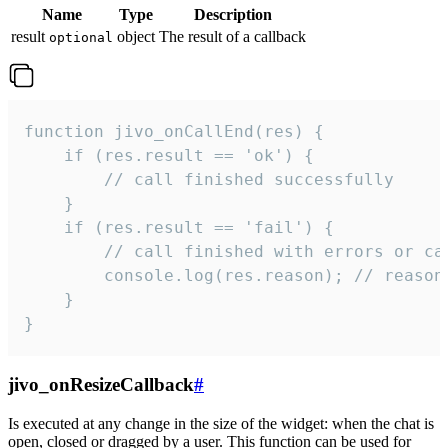
Name
Type
Description
result
object
The result of a callback
optional
function jivo_onCallEnd(res) {

    if (res.result == 'ok') {

        // call finished successfully

    }

    if (res.result == 'fail') {

        // call finished with errors or can
        console.log(res.reason); // reason 
    }

}
jivo_onResizeCallback
#
Is executed at any change in the size of the widget: when the chat is
open, closed or dragged by a user. This function can be used for