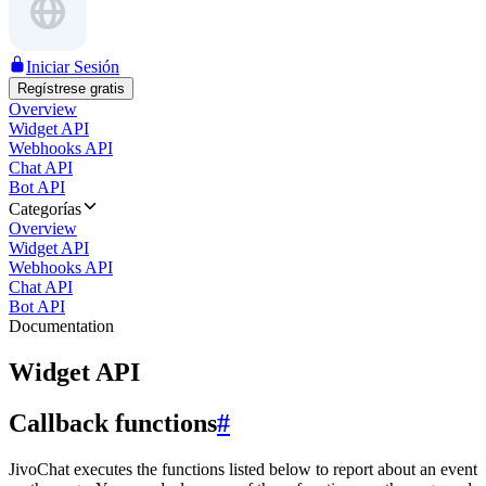
Iniciar Sesión
Regístrese gratis
Overview
Widget API
Webhooks API
Chat API
Bot API
Categorías
Overview
Widget API
Webhooks API
Chat API
Bot API
Documentation
Widget API
Callback functions
#
JivoChat executes the functions listed below to report about an event