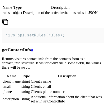
Name
Type
Description
rules
object
Description of the active invitations rules in JSON
jivo_api.setRules(rules);
getContactInfo
#
Returns visitor's contact info from the contacts form as a
contact_info structure. If visitor didn't fill in some fields, the values
there will be
.
null
Name
Type
Description
client_name
string
Client's name
email
string
Client's email
phone
string
Client's phone number
Additional information about the client that was
description
string
set with setContactInfo