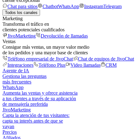
cliente excepcional
Chat para sitios
Chatbot
WhatsApp
Instagram
Telegram
Todos los canales
Marketing
Transforma el tráfico en
clientes potenciales cualificados
JivoMarketing
Devolución de llamadas
Ventas
Consigue más ventas, un mayor valor medio
de los pedidos y una mayor base de clientes
Teléfono empresarial de JivoChat
Chat de equipos de JivoChat
Integraciones
Teléfono Plus
Video llamadas
CRM
Agente de IA
Gestiona las preguntas
más frecuentes
WhatsApp
Aumenta las ventas y ofrece asistencia
a tus clientes a través de su aplicación
de mensajería preferida
JivoMarketing
Capta la atención de tus visitantes:
capta su interés antes de que se
vayan
Precios
Afiliados