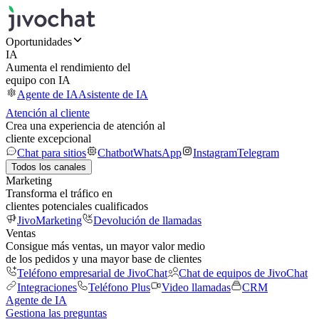
Oportunidades
IA
Aumenta el rendimiento del
equipo con IA
Agente de IA
Asistente de IA
Atención al cliente
Crea una experiencia de atención al
cliente excepcional
Chat para sitios
Chatbot
WhatsApp
Instagram
Telegram
Todos los canales
Marketing
Transforma el tráfico en
clientes potenciales cualificados
JivoMarketing
Devolución de llamadas
Ventas
Consigue más ventas, un mayor valor medio
de los pedidos y una mayor base de clientes
Teléfono empresarial de JivoChat
Chat de equipos de JivoChat
Integraciones
Teléfono Plus
Video llamadas
CRM
Agente de IA
Gestiona las preguntas