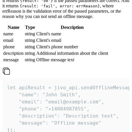
It returns
if the passed parameters are correct. And
{result: 'ok'}
it returns
, where
{result: 'fail', error: errReason}
errReason is the validation error of the passed parameters, or the
reason why you can not send an offline message.
Name
Type
Description
name
string
Client's name
email
string
Client's email
phone
string
Client's phone number
description
string
Additional information about the client
message
string
Offline message text
let apiResult = jivo_api.sendOfflineMessage
    "name": "John Smith",

    "email": "email@example.com",

    "phone": "+14084987855",

    "description": "Description text",

    "message": "Offline message"

});
