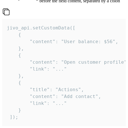
before the field content, separated by a colon
jivo_api.setCustomData([

    {

        "content": "User balance: $56",

    },

    {

        "content": "Open customer profile",
        "link": "..."

    },

    {

        "title": "Actions",

        "content": "Add contact",

        "link": "..."

    }

 ]);