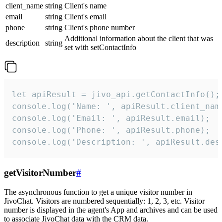
client_name
string
Client's name
email
string
Client's email
phone
string
Client's phone number
Additional information about the client that was
description
string
set with setContactInfo
let apiResult = jivo_api.getContactInfo();

console.log('Name: ', apiResult.client_name
console.log('Email: ', apiResult.email);

console.log('Phone: ', apiResult.phone);

console.log('Description: ', apiResult.des
getVisitorNumber
#
The asynchronous function to get a unique visitor number in
JivoChat. Visitors are numbered sequentially: 1, 2, 3, etc. Visitor
number is displayed in the agent's App and archives and can be used
to associate JivoChat data with the CRM data.