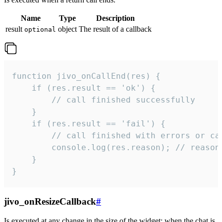
Name
Type
Description
result
object
The result of a callback
optional
function jivo_onCallEnd(res) {

    if (res.result == 'ok') {

        // call finished successfully

    }

    if (res.result == 'fail') {

        // call finished with errors or can
        console.log(res.reason); // reason 
    }

}
jivo_onResizeCallback
#
Is executed at any change in the size of the widget: when the chat is