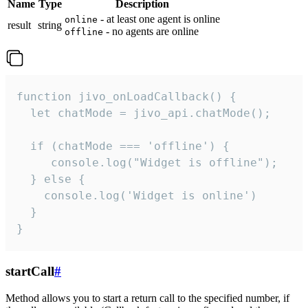
Name
Type
Description
- at least one agent is online
online
result
string
- no agents are online
offline
function jivo_onLoadCallback() {

  let chatMode = jivo_api.chatMode();

  if (chatMode === 'offline') {

     console.log("Widget is offline");

  } else {

    console.log('Widget is online')

  }

}
startCall
#
Method allows you to start a return call to the specified number, if