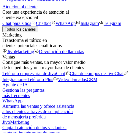
Atención al cliente
Crea una experiencia de atención al
cliente excepcional
Chat para sitios
Chatbot
WhatsApp
Instagram
Telegram
Todos los canales
Marketing
Transforma el tráfico en
clientes potenciales cualificados
JivoMarketing
Devolución de llamadas
Ventas
Consigue más ventas, un mayor valor medio
de los pedidos y una mayor base de clientes
Teléfono empresarial de JivoChat
Chat de equipos de JivoChat
Integraciones
Teléfono Plus
Video llamadas
CRM
Agente de IA
Gestiona las preguntas
más frecuentes
WhatsApp
Aumenta las ventas y ofrece asistencia
a tus clientes a través de su aplicación
de mensajería preferida
JivoMarketing
Capta la atención de tus visitantes:
capta su interés antes de que se