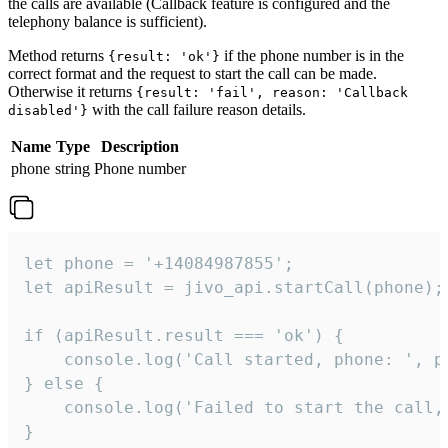
the calls are available (Callback feature is configured and the
telephony balance is sufficient).
Method returns
if the phone number is in the
{result: 'ok'}
correct format and the request to start the call can be made.
Otherwise it returns
{result: 'fail', reason: 'Callback
with the call failure reason details.
disabled'}
Name
Type
Description
phone
string
Phone number
let phone = '+14084987855';

let apiResult = jivo_api.startCall(phone);

if (apiResult.result === 'ok') {

    console.log('Call started, phone: ', ph
} else {

    console.log('Failed to start the call,
}