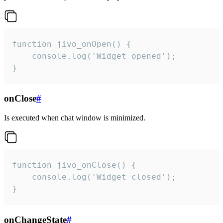
function jivo_onOpen() {

    console.log('Widget opened');

}
onClose
#
Is executed when chat window is minimized.
function jivo_onClose() {

    console.log('Widget closed');

}
onChangeState
#