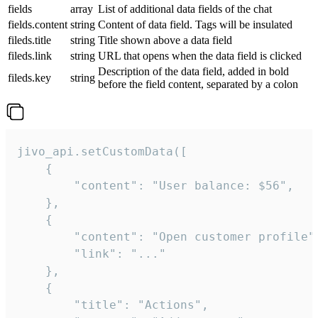
fields
array
List of additional data fields of the chat
fields.content
string
Content of data field. Tags will be insulated
fileds.title
string
Title shown above a data field
fileds.link
string
URL that opens when the data field is clicked
Description of the data field, added in bold
fileds.key
string
before the field content, separated by a colon
jivo_api.setCustomData([

    {

        "content": "User balance: $56",

    },

    {

        "content": "Open customer profile",
        "link": "..."

    },

    {

        "title": "Actions",
