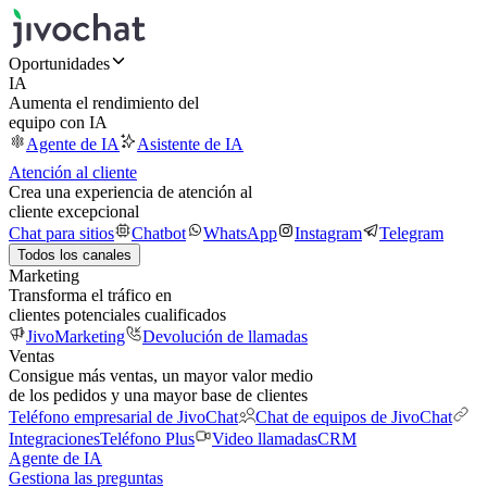
Oportunidades
IA
Aumenta el rendimiento del
equipo con IA
Agente de IA
Asistente de IA
Atención al cliente
Crea una experiencia de atención al
cliente excepcional
Chat para sitios
Chatbot
WhatsApp
Instagram
Telegram
Todos los canales
Marketing
Transforma el tráfico en
clientes potenciales cualificados
JivoMarketing
Devolución de llamadas
Ventas
Consigue más ventas, un mayor valor medio
de los pedidos y una mayor base de clientes
Teléfono empresarial de JivoChat
Chat de equipos de JivoChat
Integraciones
Teléfono Plus
Video llamadas
CRM
Agente de IA
Gestiona las preguntas