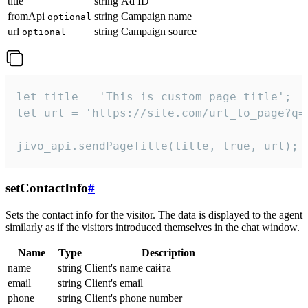
title
string
Ad ID
fromApi
string
Campaign name
optional
url
string
Campaign source
optional
let title = 'This is custom page title';

let url = 'https://site.com/url_to_page?q=p
jivo_api.sendPageTitle(title, true, url);
setContactInfo
#
Sets the contact info for the visitor. The data is displayed to the agent
similarly as if the visitors introduced themselves in the chat window.
Name
Type
Description
name
string
Client's name сайта
email
string
Client's email
phone
string
Client's phone number