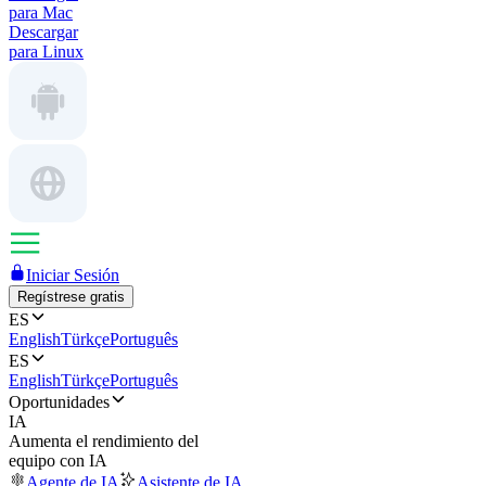
para Mac
Descargar
para Linux
Iniciar Sesión
Regístrese gratis
ES
English
Türkçe
Português
ES
English
Türkçe
Português
Oportunidades
IA
Aumenta el rendimiento del
equipo con IA
Agente de IA
Asistente de IA