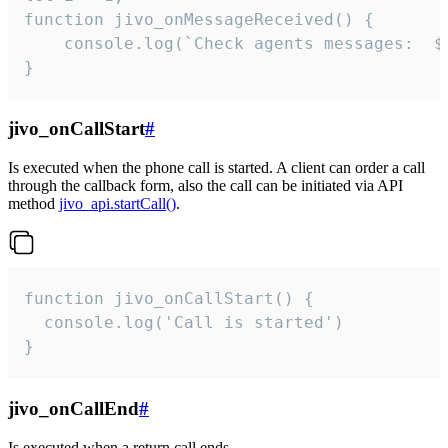
function jivo_onMessageReceived() {

	console.log(`Check agents messages:  ${i++}`)

}
jivo_onCallStart
#
Is executed when the phone call is started. A client can order a call
through the callback form, also the call can be initiated via API
method
jivo_api.startCall()
.
function jivo_onCallStart() {

  console.log('Call is started')

}
jivo_onCallEnd
#
Is executed when a return call ends.