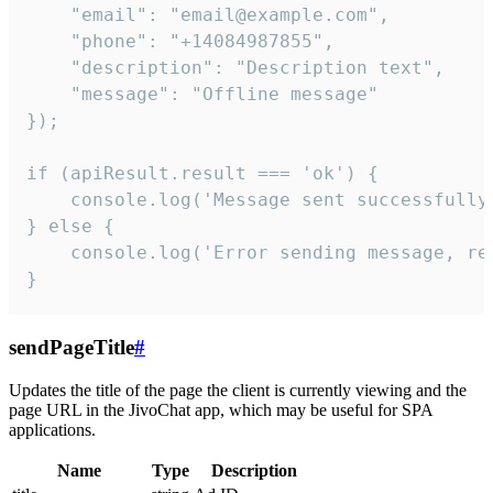
    "email": "email@example.com",

    "phone": "+14084987855",

    "description": "Description text",

    "message": "Offline message"

});

if (apiResult.result === 'ok') {

    console.log('Message sent successfully'
} else {

    console.log('Error sending message, rea
}
sendPageTitle
#
Updates the title of the page the client is currently viewing and the
page URL in the JivoChat app, which may be useful for SPA
applications.
Name
Type
Description