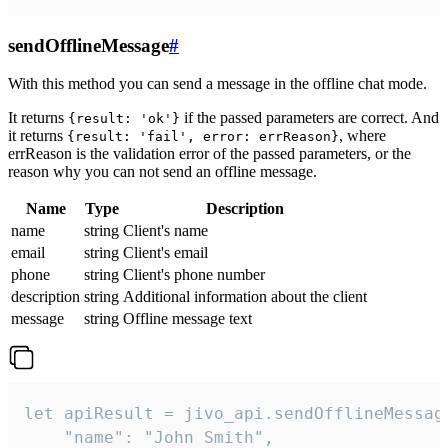
sendOfflineMessage
#
With this method you can send a message in the offline chat mode.
It returns
if the passed parameters are correct. And
{result: 'ok'}
it returns
, where
{result: 'fail', error: errReason}
errReason is the validation error of the passed parameters, or the
reason why you can not send an offline message.
Name
Type
Description
name
string
Client's name
email
string
Client's email
phone
string
Client's phone number
description
string
Additional information about the client
message
string
Offline message text
let apiResult = jivo_api.sendOfflineMessage
    "name": "John Smith",
