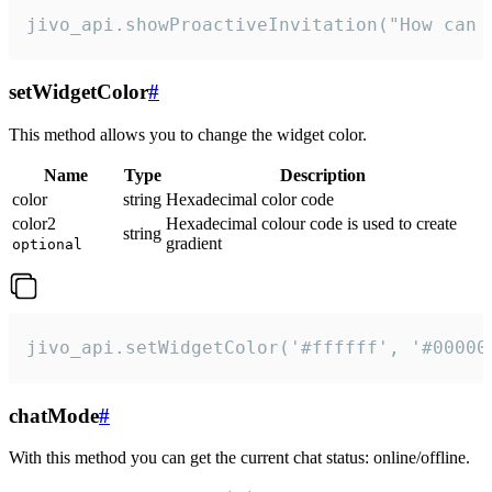
jivo_api.showProactiveInvitation("How can 
setWidgetColor
#
This method allows you to change the widget color.
Name
Type
Description
color
string
Hexadecimal color code
color2
Hexadecimal colour code is used to create
string
gradient
optional
jivo_api.setWidgetColor('#ffffff', '#00000
chatMode
#
With this method you can get the current chat status: online/offline.