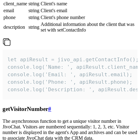
client_name
string
Client's name
email
string
Client's email
phone
string
Client's phone number
Additional information about the client that was
description
string
set with setContactInfo
let apiResult = jivo_api.getContactInfo();

console.log('Name: ', apiResult.client_name
console.log('Email: ', apiResult.email);

console.log('Phone: ', apiResult.phone);

console.log('Description: ', apiResult.des
getVisitorNumber
#
The asynchronous function to get a unique visitor number in
JivoChat. Visitors are numbered sequentially: 1, 2, 3, etc. Visitor
number is displayed in the agent's App and archives and can be used
to associate JivoChat data with the CRM data.