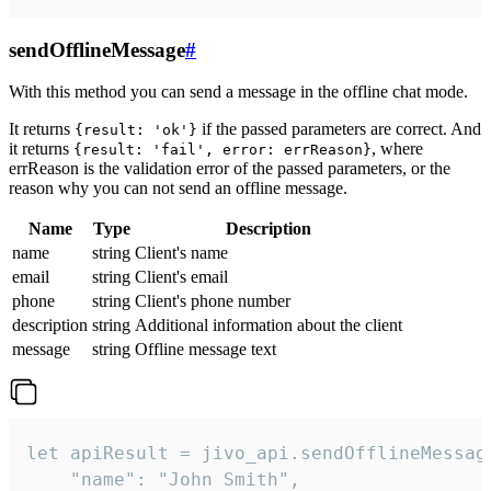
sendOfflineMessage
#
With this method you can send a message in the offline chat mode.
It returns
if the passed parameters are correct. And
{result: 'ok'}
it returns
, where
{result: 'fail', error: errReason}
errReason is the validation error of the passed parameters, or the
reason why you can not send an offline message.
Name
Type
Description
name
string
Client's name
email
string
Client's email
phone
string
Client's phone number
description
string
Additional information about the client
message
string
Offline message text
let apiResult = jivo_api.sendOfflineMessage
    "name": "John Smith",
