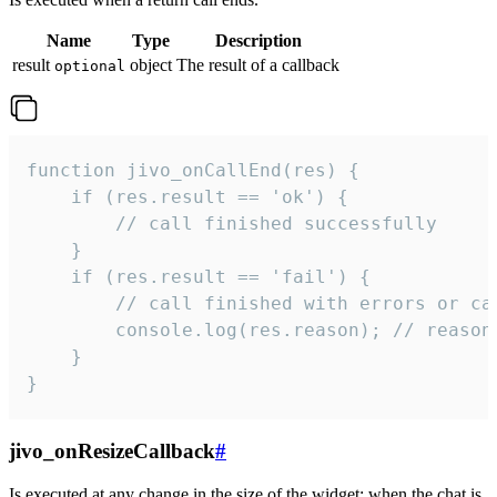
Name
Type
Description
result
object
The result of a callback
optional
function jivo_onCallEnd(res) {

    if (res.result == 'ok') {

        // call finished successfully

    }

    if (res.result == 'fail') {

        // call finished with errors or can
        console.log(res.reason); // reason 
    }

}
jivo_onResizeCallback
#
Is executed at any change in the size of the widget: when the chat is