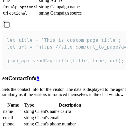
title
string
Ad ID
fromApi
string
Campaign name
optional
url
string
Campaign source
optional
let title = 'This is custom page title';

let url = 'https://site.com/url_to_page?q=p
jivo_api.sendPageTitle(title, true, url);
setContactInfo
#
Sets the contact info for the visitor. The data is displayed to the agent
similarly as if the visitors introduced themselves in the chat window.
Name
Type
Description
name
string
Client's name сайта
email
string
Client's email
phone
string
Client's phone number