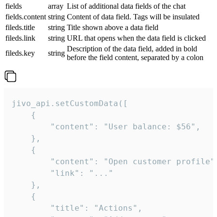
fields
array
List of additional data fields of the chat
fields.content
string
Content of data field. Tags will be insulated
fileds.title
string
Title shown above a data field
fileds.link
string
URL that opens when the data field is clicked
Description of the data field, added in bold
fileds.key
string
before the field content, separated by a colon
jivo_api.setCustomData([

    {

        "content": "User balance: $56",

    },

    {

        "content": "Open customer profile",
        "link": "..."

    },

    {

        "title": "Actions",
