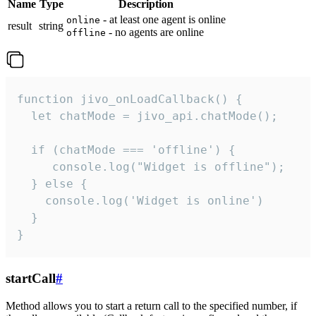
Name
Type
Description
- at least one agent is online
online
result
string
- no agents are online
offline
function jivo_onLoadCallback() {

  let chatMode = jivo_api.chatMode();

  if (chatMode === 'offline') {

     console.log("Widget is offline");

  } else {

    console.log('Widget is online')

  }

}
startCall
#
Method allows you to start a return call to the specified number, if