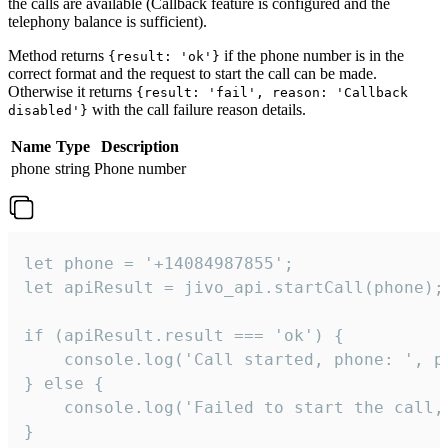
the calls are available (Callback feature is configured and the
telephony balance is sufficient).
Method returns
if the phone number is in the
{result: 'ok'}
correct format and the request to start the call can be made.
Otherwise it returns
{result: 'fail', reason: 'Callback
with the call failure reason details.
disabled'}
Name
Type
Description
phone
string
Phone number
let phone = '+14084987855';

let apiResult = jivo_api.startCall(phone);

if (apiResult.result === 'ok') {

    console.log('Call started, phone: ', ph
} else {

    console.log('Failed to start the call,
}