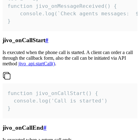
function jivo_onMessageReceived() {

	console.log(`Check agents messages:  ${i++}`)

}
jivo_onCallStart
#
Is executed when the phone call is started. A client can order a call
through the callback form, also the call can be initiated via API
method
jivo_api.startCall()
.
function jivo_onCallStart() {

  console.log('Call is started')

}
jivo_onCallEnd
#
Is executed when a return call ends.