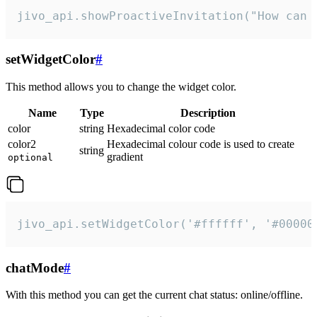
jivo_api.showProactiveInvitation("How can 
setWidgetColor
#
This method allows you to change the widget color.
Name
Type
Description
color
string
Hexadecimal color code
color2
Hexadecimal colour code is used to create
string
gradient
optional
jivo_api.setWidgetColor('#ffffff', '#00000
chatMode
#
With this method you can get the current chat status: online/offline.