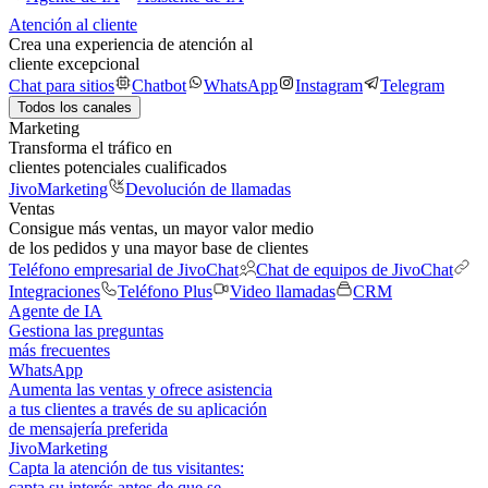
Atención al cliente
Crea una experiencia de atención al
cliente excepcional
Chat para sitios
Chatbot
WhatsApp
Instagram
Telegram
Todos los canales
Marketing
Transforma el tráfico en
clientes potenciales cualificados
JivoMarketing
Devolución de llamadas
Ventas
Consigue más ventas, un mayor valor medio
de los pedidos y una mayor base de clientes
Teléfono empresarial de JivoChat
Chat de equipos de JivoChat
Integraciones
Teléfono Plus
Video llamadas
CRM
Agente de IA
Gestiona las preguntas
más frecuentes
WhatsApp
Aumenta las ventas y ofrece asistencia
a tus clientes a través de su aplicación
de mensajería preferida
JivoMarketing
Capta la atención de tus visitantes:
capta su interés antes de que se