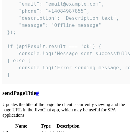
    "email": "email@example.com",

    "phone": "+14084987855",

    "description": "Description text",

    "message": "Offline message"

});

if (apiResult.result === 'ok') {

    console.log('Message sent successfully'
} else {

    console.log('Error sending message, rea
}
sendPageTitle
#
Updates the title of the page the client is currently viewing and the
page URL in the JivoChat app, which may be useful for SPA
applications.
Name
Type
Description