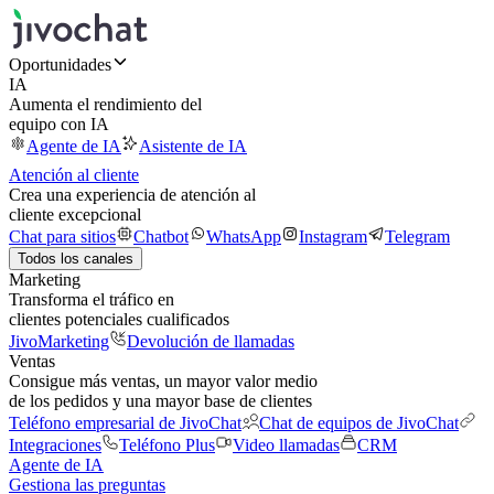
Oportunidades
IA
Aumenta el rendimiento del
equipo con IA
Agente de IA
Asistente de IA
Atención al cliente
Crea una experiencia de atención al
cliente excepcional
Chat para sitios
Chatbot
WhatsApp
Instagram
Telegram
Todos los canales
Marketing
Transforma el tráfico en
clientes potenciales cualificados
JivoMarketing
Devolución de llamadas
Ventas
Consigue más ventas, un mayor valor medio
de los pedidos y una mayor base de clientes
Teléfono empresarial de JivoChat
Chat de equipos de JivoChat
Integraciones
Teléfono Plus
Video llamadas
CRM
Agente de IA
Gestiona las preguntas