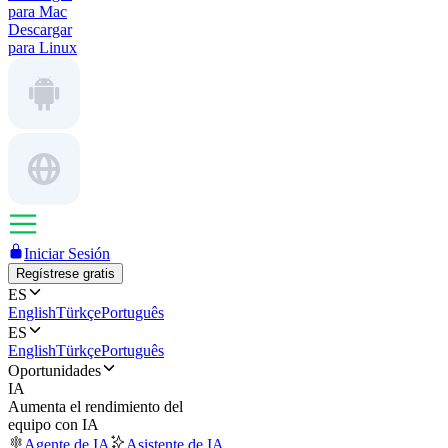
para Mac
Descargar
para Linux
Iniciar Sesión
Regístrese gratis
ES
English
Türkçe
Português
ES
English
Türkçe
Português
Oportunidades
IA
Aumenta el rendimiento del
equipo con IA
Agente de IA
Asistente de IA