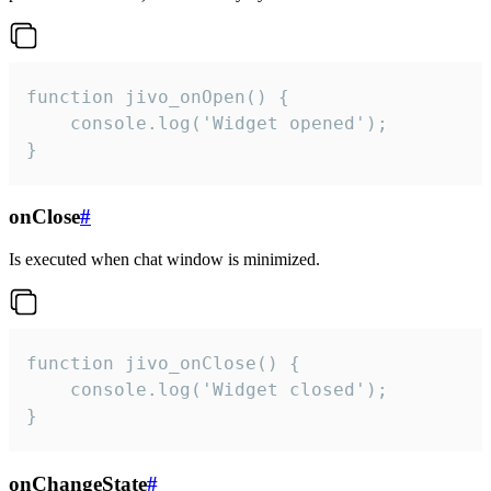
function jivo_onOpen() {

    console.log('Widget opened');

}
onClose
#
Is executed when chat window is minimized.
function jivo_onClose() {

    console.log('Widget closed');

}
onChangeState
#