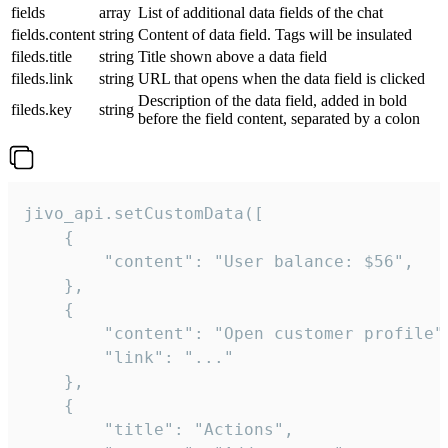
fields
array
List of additional data fields of the chat
fields.content
string
Content of data field. Tags will be insulated
fileds.title
string
Title shown above a data field
fileds.link
string
URL that opens when the data field is clicked
Description of the data field, added in bold
fileds.key
string
before the field content, separated by a colon
jivo_api.setCustomData([

    {

        "content": "User balance: $56",

    },

    {

        "content": "Open customer profile",
        "link": "..."

    },

    {

        "title": "Actions",
