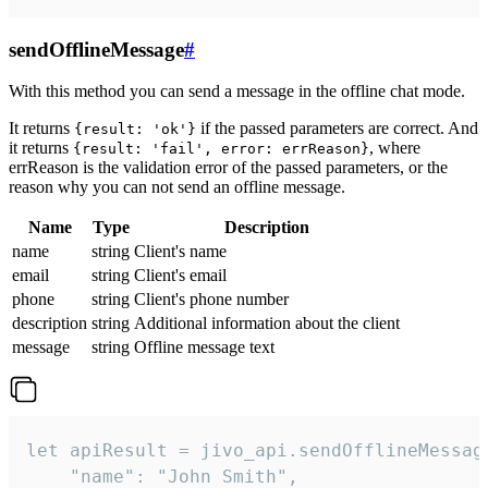
sendOfflineMessage
#
With this method you can send a message in the offline chat mode.
It returns
if the passed parameters are correct. And
{result: 'ok'}
it returns
, where
{result: 'fail', error: errReason}
errReason is the validation error of the passed parameters, or the
reason why you can not send an offline message.
Name
Type
Description
name
string
Client's name
email
string
Client's email
phone
string
Client's phone number
description
string
Additional information about the client
message
string
Offline message text
let apiResult = jivo_api.sendOfflineMessage
    "name": "John Smith",
