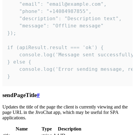
    "email": "email@example.com",

    "phone": "+14084987855",

    "description": "Description text",

    "message": "Offline message"

});

if (apiResult.result === 'ok') {

    console.log('Message sent successfully'
} else {

    console.log('Error sending message, rea
}
sendPageTitle
#
Updates the title of the page the client is currently viewing and the
page URL in the JivoChat app, which may be useful for SPA
applications.
Name
Type
Description