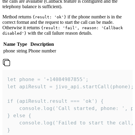
the calls are available (Callback feature is configured and the
telephony balance is sufficient).
Method returns
if the phone number is in the
{result: 'ok'}
correct format and the request to start the call can be made.
Otherwise it returns
{result: 'fail', reason: 'Callback
with the call failure reason details.
disabled'}
Name
Type
Description
phone
string
Phone number
let phone = '+14084987855';

let apiResult = jivo_api.startCall(phone);

if (apiResult.result === 'ok') {

    console.log('Call started, phone: ', ph
} else {

    console.log('Failed to start the call,
}