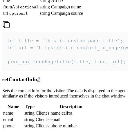
title
string
Ad ID
fromApi
string
Campaign name
optional
url
string
Campaign source
optional
let title = 'This is custom page title';

let url = 'https://site.com/url_to_page?q=p
jivo_api.sendPageTitle(title, true, url);
setContactInfo
#
Sets the contact info for the visitor. The data is displayed to the agent
similarly as if the visitors introduced themselves in the chat window.
Name
Type
Description
name
string
Client's name сайта
email
string
Client's email
phone
string
Client's phone number