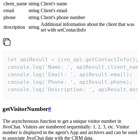
client_name
string
Client's name
email
string
Client's email
phone
string
Client's phone number
Additional information about the client that was
description
string
set with setContactInfo
let apiResult = jivo_api.getContactInfo();

console.log('Name: ', apiResult.client_name
console.log('Email: ', apiResult.email);

console.log('Phone: ', apiResult.phone);

console.log('Description: ', apiResult.des
getVisitorNumber
#
The asynchronous function to get a unique visitor number in
JivoChat. Visitors are numbered sequentially: 1, 2, 3, etc. Visitor
number is displayed in the agent's App and archives and can be used
to associate JivoChat data with the CRM data.