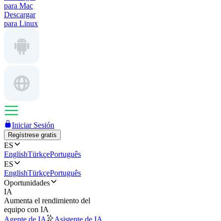
para Mac
Descargar
para Linux
Iniciar Sesión
Regístrese gratis
ES
English
Türkçe
Português
ES
English
Türkçe
Português
Oportunidades
IA
Aumenta el rendimiento del
equipo con IA
Agente de IA
Asistente de IA