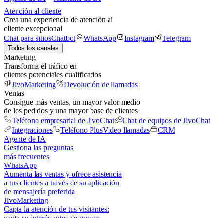
Atención al cliente
Crea una experiencia de atención al
cliente excepcional
Chat para sitios
Chatbot
WhatsApp
Instagram
Telegram
Todos los canales
Marketing
Transforma el tráfico en
clientes potenciales cualificados
JivoMarketing
Devolución de llamadas
Ventas
Consigue más ventas, un mayor valor medio
de los pedidos y una mayor base de clientes
Teléfono empresarial de JivoChat
Chat de equipos de JivoChat
Integraciones
Teléfono Plus
Video llamadas
CRM
Agente de IA
Gestiona las preguntas
más frecuentes
WhatsApp
Aumenta las ventas y ofrece asistencia
a tus clientes a través de su aplicación
de mensajería preferida
JivoMarketing
Capta la atención de tus visitantes:
capta su interés antes de que se