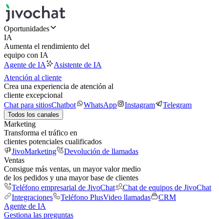
Oportunidades
IA
Aumenta el rendimiento del
equipo con IA
Agente de IA
Asistente de IA
Atención al cliente
Crea una experiencia de atención al
cliente excepcional
Chat para sitios
Chatbot
WhatsApp
Instagram
Telegram
Todos los canales
Marketing
Transforma el tráfico en
clientes potenciales cualificados
JivoMarketing
Devolución de llamadas
Ventas
Consigue más ventas, un mayor valor medio
de los pedidos y una mayor base de clientes
Teléfono empresarial de JivoChat
Chat de equipos de JivoChat
Integraciones
Teléfono Plus
Video llamadas
CRM
Agente de IA
Gestiona las preguntas