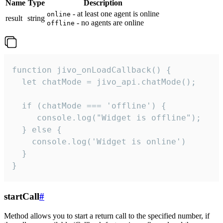
Name
Type
Description
- at least one agent is online
online
result
string
- no agents are online
offline
function jivo_onLoadCallback() {

  let chatMode = jivo_api.chatMode();

  if (chatMode === 'offline') {

     console.log("Widget is offline");

  } else {

    console.log('Widget is online')

  }

}
startCall
#
Method allows you to start a return call to the specified number, if