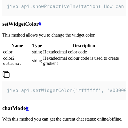
jivo_api.showProactiveInvitation("How can 
setWidgetColor
#
This method allows you to change the widget color.
Name
Type
Description
color
string
Hexadecimal color code
color2
Hexadecimal colour code is used to create
string
gradient
optional
jivo_api.setWidgetColor('#ffffff', '#00000
chatMode
#
With this method you can get the current chat status: online/offline.