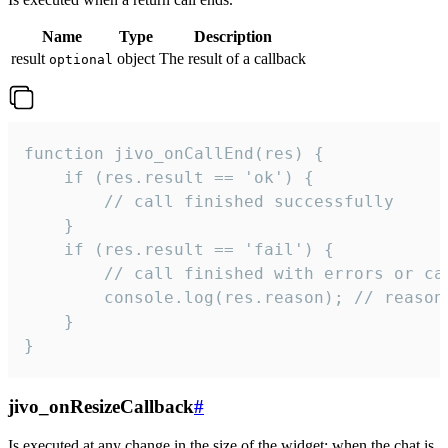
Name
Type
Description
result
object
The result of a callback
optional
function jivo_onCallEnd(res) {

    if (res.result == 'ok') {

        // call finished successfully

    }

    if (res.result == 'fail') {

        // call finished with errors or can
        console.log(res.reason); // reason 
    }

}
jivo_onResizeCallback
#
Is executed at any change in the size of the widget: when the chat is