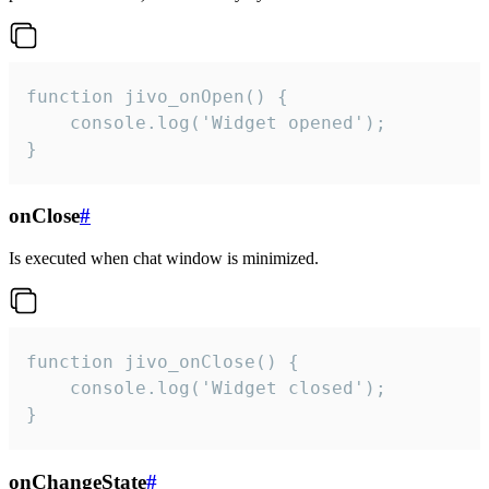
function jivo_onOpen() {

    console.log('Widget opened');

}
onClose
#
Is executed when chat window is minimized.
function jivo_onClose() {

    console.log('Widget closed');

}
onChangeState
#