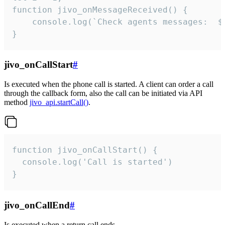
function jivo_onMessageReceived() {

	console.log(`Check agents messages:  ${i++}`)

}
jivo_onCallStart
#
Is executed when the phone call is started. A client can order a call
through the callback form, also the call can be initiated via API
method
jivo_api.startCall()
.
function jivo_onCallStart() {

  console.log('Call is started')

}
jivo_onCallEnd
#
Is executed when a return call ends.