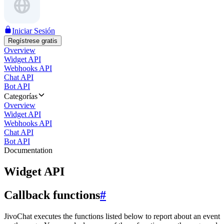
Iniciar Sesión
Regístrese gratis
Overview
Widget API
Webhooks API
Chat API
Bot API
Categorías
Overview
Widget API
Webhooks API
Chat API
Bot API
Documentation
Widget API
Callback functions
#
JivoChat executes the functions listed below to report about an event