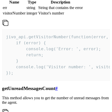
Name
Type
Description
err
string
String that contains the error
visitorNumber
integer
Visitor's number
jivo_api.getVisitorNumber(function(error, v
    if (error) {

        console.log('Error: ', error);

        return;

    }  

    console.log('Visitor number: ', visitor
});
getUnreadMessagesCount
#
This method allows you to get the number of unread messages from
the agent.