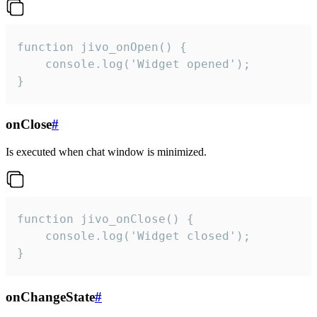
function jivo_onOpen() {

    console.log('Widget opened');

}
onClose
#
Is executed when chat window is minimized.
function jivo_onClose() {

    console.log('Widget closed');

}
onChangeState
#