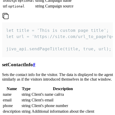
fromApi
string
Campaign name
optional
url
string
Campaign source
optional
let title = 'This is custom page title';

let url = 'https://site.com/url_to_page?q=p
jivo_api.sendPageTitle(title, true, url);
setContactInfo
#
Sets the contact info for the visitor. The data is displayed to the agent
similarly as if the visitors introduced themselves in the chat window.
Name
Type
Description
name
string
Client's name сайта
email
string
Client's email
phone
string
Client's phone number
description
string
Additional information about the client