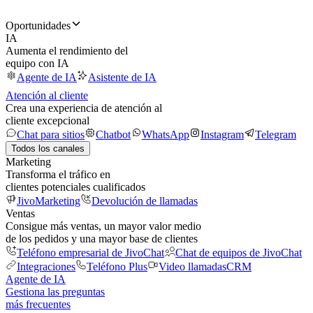
Oportunidades
IA
Aumenta el rendimiento del
equipo con IA
Agente de IA
Asistente de IA
Atención al cliente
Crea una experiencia de atención al
cliente excepcional
Chat para sitios
Chatbot
WhatsApp
Instagram
Telegram
Todos los canales
Marketing
Transforma el tráfico en
clientes potenciales cualificados
JivoMarketing
Devolución de llamadas
Ventas
Consigue más ventas, un mayor valor medio
de los pedidos y una mayor base de clientes
Teléfono empresarial de JivoChat
Chat de equipos de JivoChat
Integraciones
Teléfono Plus
Video llamadas
CRM
Agente de IA
Gestiona las preguntas
más frecuentes