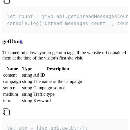
let count = jivo_api.getUnreadMessagesCount
console.log('Unread messages count:', coun
getUtm
#
This method allows you to get utm tags, if the website url contained
them at the time of the visitor's first site visit.
Name
Type
Description
content
string
Ad ID
campaign
string
The name of the campaign
source
string
Campaign source
medium
string
Traffic type
term
string
Keyword
let utm = jivo_api.getUtm();
