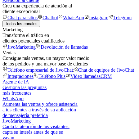
Atención al cliente
Crea una experiencia de atención al
cliente excepcional
Chat para sitios
Chatbot
WhatsApp
Instagram
Telegram
Todos los canales
Marketing
Transforma el tráfico en
clientes potenciales cualificados
JivoMarketing
Devolución de llamadas
Ventas
Consigue más ventas, un mayor valor medio
de los pedidos y una mayor base de clientes
Teléfono empresarial de JivoChat
Chat de equipos de JivoChat
Integraciones
Teléfono Plus
Video llamadas
CRM
Agente de IA
Gestiona las preguntas
más frecuentes
WhatsApp
Aumenta las ventas y ofrece asistencia
a tus clientes a través de su aplicación
de mensajería preferida
JivoMarketing
Capta la atención de tus visitantes:
capta su interés antes de que se
vayan