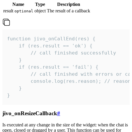
Name
Type
Description
result
object
The result of a callback
optional
function jivo_onCallEnd(res) {

    if (res.result == 'ok') {

        // call finished successfully

    }

    if (res.result == 'fail') {

        // call finished with errors or can
        console.log(res.reason); // reason 
    }

}
jivo_onResizeCallback
#
Is executed at any change in the size of the widget: when the chat is
open, closed or dragged by a user. This function can be used for