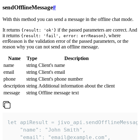
sendOfflineMessage
#
With this method you can send a message in the offline chat mode.
It returns
if the passed parameters are correct. And
{result: 'ok'}
it returns
, where
{result: 'fail', error: errReason}
errReason is the validation error of the passed parameters, or the
reason why you can not send an offline message.
Name
Type
Description
name
string
Client's name
email
string
Client's email
phone
string
Client's phone number
description
string
Additional information about the client
message
string
Offline message text
let apiResult = jivo_api.sendOfflineMessage
    "name": "John Smith",

    "email": "email@example.com",
