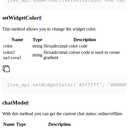
jivo_api.showProactiveInvitation("How can 
setWidgetColor
#
This method allows you to change the widget color.
Name
Type
Description
color
string
Hexadecimal color code
color2
Hexadecimal colour code is used to create
string
gradient
optional
jivo_api.setWidgetColor('#ffffff', '#00000
chatMode
#
With this method you can get the current chat status: online/offline.
Name
Type
Description