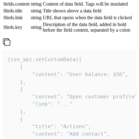
fields.content
string
Content of data field. Tags will be insulated
fileds.title
string
Title shown above a data field
fileds.link
string
URL that opens when the data field is clicked
Description of the data field, added in bold
fileds.key
string
before the field content, separated by a colon
jivo_api.setCustomData([

    {

        "content": "User balance: $56",

    },

    {

        "content": "Open customer profile",
        "link": "..."

    },

    {

        "title": "Actions",

        "content": "Add contact",
