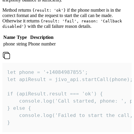
Method returns
if the phone number is in the
{result: 'ok'}
correct format and the request to start the call can be made.
Otherwise it returns
{result: 'fail', reason: 'Callback
with the call failure reason details.
disabled'}
Name
Type
Description
phone
string
Phone number
let phone = '+14084987855';

let apiResult = jivo_api.startCall(phone);

if (apiResult.result === 'ok') {

    console.log('Call started, phone: ', ph
} else {

    console.log('Failed to start the call,
}