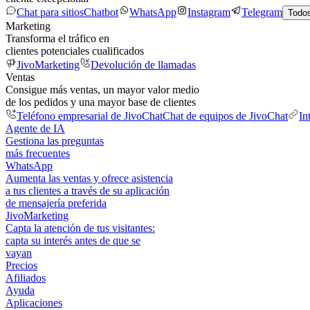
Chat para sitios
Chatbot
WhatsApp
Instagram
Telegram
Todos
Marketing
Transforma el tráfico en
clientes potenciales cualificados
JivoMarketing
Devolución de llamadas
Ventas
Consigue más ventas, un mayor valor medio
de los pedidos y una mayor base de clientes
Teléfono empresarial de JivoChat
Chat de equipos de JivoChat
In
Agente de IA
Gestiona las preguntas
más frecuentes
WhatsApp
Aumenta las ventas y ofrece asistencia
a tus clientes a través de su aplicación
de mensajería preferida
JivoMarketing
Capta la atención de tus visitantes:
capta su interés antes de que se
vayan
Precios
Afiliados
Ayuda
Aplicaciones