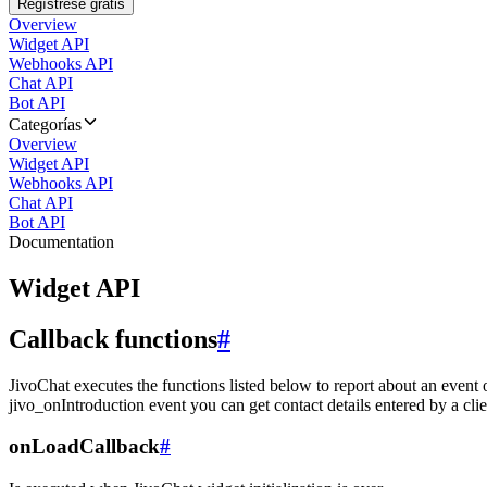
Regístrese gratis
Overview
Widget API
Webhooks API
Chat API
Bot API
Categorías
Overview
Widget API
Webhooks API
Chat API
Bot API
Documentation
Widget API
Callback functions
#
JivoChat executes the functions listed below to report about an event 
jivo_onIntroduction event you can get contact details entered by a clie
onLoadCallback
#