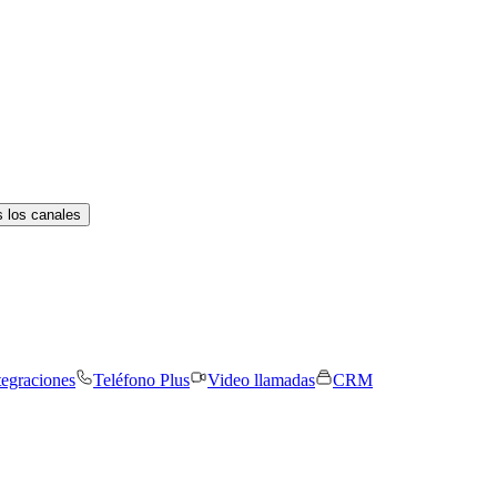
 los canales
tegraciones
Teléfono Plus
Video llamadas
CRM