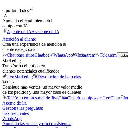
Oportunidades
IA
Aumenta el rendimiento del
equipo con IA
Agente de IA
Asistente de IA
Atención al cliente
Crea una experiencia de atención al
cliente excepcional
Chat para sitios
Chatbot
WhatsApp
Instagram
Telegram
Todos
Marketing
Transforma el tráfico en
clientes potenciales cualificados
JivoMarketing
Devolución de llamadas
Ventas
Consigue más ventas, un mayor valor medio
de los pedidos y una mayor base de clientes
Teléfono empresarial de JivoChat
Chat de equipos de JivoChat
In
Agente de IA
Gestiona las preguntas
más frecuentes
WhatsApp
Aumenta las ventas y ofrece asistencia