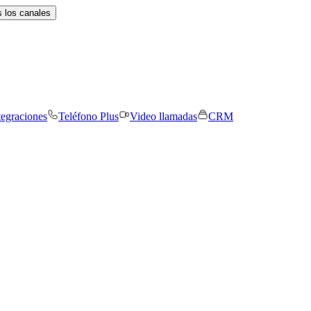
 los canales
tegraciones
Teléfono Plus
Video llamadas
CRM