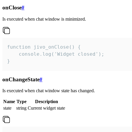
onClose
#
Is executed when chat window is minimized.
function jivo_onClose() {

    console.log('Widget closed');

}
onChangeState
#
Is executed when chat window state has changed.
Name
Type
Description
state
string
Current widget state