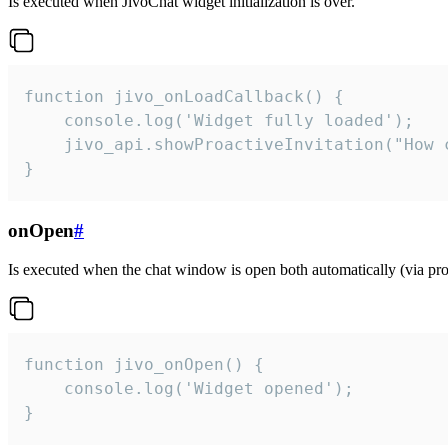
Is executed when JivoChat widget initialization is over.
function jivo_onLoadCallback() {

    console.log('Widget fully loaded');

    jivo_api.showProactiveInvitation("How c
}
onOpen
#
Is executed when the chat window is open both automatically (via proa
function jivo_onOpen() {

    console.log('Widget opened');

}