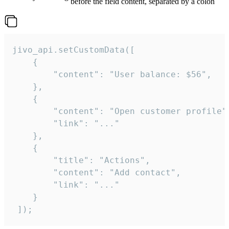
before the field content, separated by a colon
jivo_api.setCustomData([

    {

        "content": "User balance: $56",

    },

    {

        "content": "Open customer profile",
        "link": "..."

    },

    {

        "title": "Actions",

        "content": "Add contact",

        "link": "..."

    }

 ]);