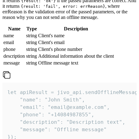
It returns
if the passed parameters are correct. And
{result: 'ok'}
it returns
, where
{result: 'fail', error: errReason}
errReason is the validation error of the passed parameters, or the
reason why you can not send an offline message.
Name
Type
Description
name
string
Client's name
email
string
Client's email
phone
string
Client's phone number
description
string
Additional information about the client
message
string
Offline message text
let apiResult = jivo_api.sendOfflineMessage
    "name": "John Smith",

    "email": "email@example.com",

    "phone": "+14084987855",

    "description": "Description text",

    "message": "Offline message"

});
