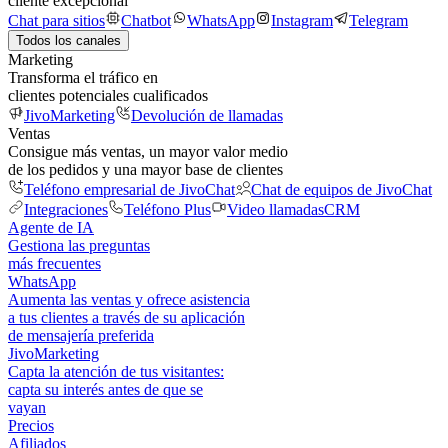
cliente excepcional
Chat para sitios
Chatbot
WhatsApp
Instagram
Telegram
Todos los canales
Marketing
Transforma el tráfico en
clientes potenciales cualificados
JivoMarketing
Devolución de llamadas
Ventas
Consigue más ventas, un mayor valor medio
de los pedidos y una mayor base de clientes
Teléfono empresarial de JivoChat
Chat de equipos de JivoChat
Integraciones
Teléfono Plus
Video llamadas
CRM
Agente de IA
Gestiona las preguntas
más frecuentes
WhatsApp
Aumenta las ventas y ofrece asistencia
a tus clientes a través de su aplicación
de mensajería preferida
JivoMarketing
Capta la atención de tus visitantes:
capta su interés antes de que se
vayan
Precios
Afiliados