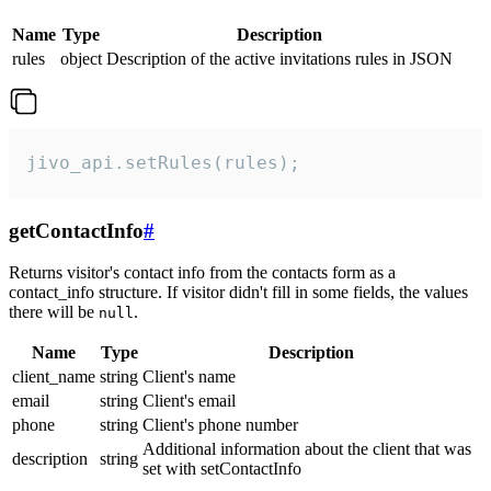
Name
Type
Description
rules
object
Description of the active invitations rules in JSON
jivo_api.setRules(rules);
getContactInfo
#
Returns visitor's contact info from the contacts form as a
contact_info structure. If visitor didn't fill in some fields, the values
there will be
.
null
Name
Type
Description
client_name
string
Client's name
email
string
Client's email
phone
string
Client's phone number
Additional information about the client that was
description
string
set with setContactInfo