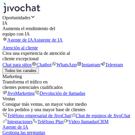
Oportunidades
IA
Aumenta el rendimiento del
equipo con IA
Agente de IA
Asistente de IA
Atención al cliente
Crea una experiencia de atención al
cliente excepcional
Chat para sitios
Chatbot
WhatsApp
Instagram
Telegram
Todos los canales
Marketing
Transforma el tráfico en
clientes potenciales cualificados
JivoMarketing
Devolución de llamadas
Ventas
Consigue más ventas, un mayor valor medio
de los pedidos y una mayor base de clientes
Teléfono empresarial de JivoChat
Chat de equipos de JivoChat
Integraciones
Teléfono Plus
Video llamadas
CRM
Agente de IA
Gestiona las preguntas