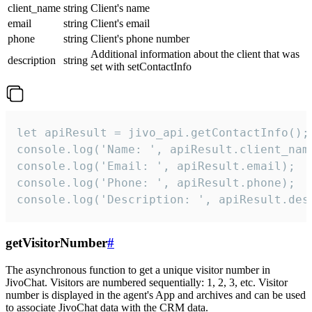
client_name
string
Client's name
email
string
Client's email
phone
string
Client's phone number
Additional information about the client that was
description
string
set with setContactInfo
let apiResult = jivo_api.getContactInfo();

console.log('Name: ', apiResult.client_name
console.log('Email: ', apiResult.email);

console.log('Phone: ', apiResult.phone);

console.log('Description: ', apiResult.des
getVisitorNumber
#
The asynchronous function to get a unique visitor number in
JivoChat. Visitors are numbered sequentially: 1, 2, 3, etc. Visitor
number is displayed in the agent's App and archives and can be used
to associate JivoChat data with the CRM data.