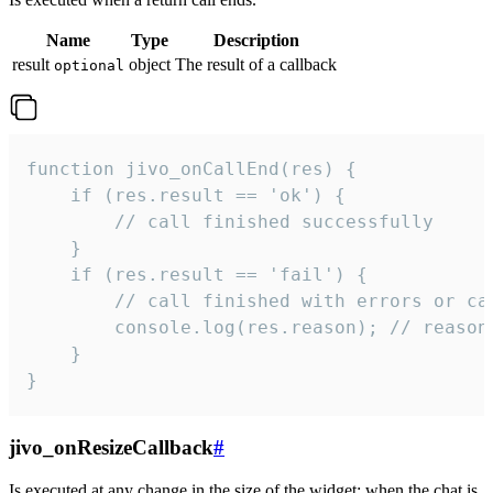
Name
Type
Description
result
object
The result of a callback
optional
function jivo_onCallEnd(res) {

    if (res.result == 'ok') {

        // call finished successfully

    }

    if (res.result == 'fail') {

        // call finished with errors or can
        console.log(res.reason); // reason 
    }

}
jivo_onResizeCallback
#
Is executed at any change in the size of the widget: when the chat is