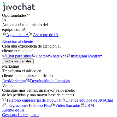
Oportunidades
IA
Aumenta el rendimiento del
equipo con IA
Agente de IA
Asistente de IA
Atención al cliente
Crea una experiencia de atención al
cliente excepcional
Chat para sitios
Chatbot
WhatsApp
Instagram
Telegram
Todos los canales
Marketing
Transforma el tráfico en
clientes potenciales cualificados
JivoMarketing
Devolución de llamadas
Ventas
Consigue más ventas, un mayor valor medio
de los pedidos y una mayor base de clientes
Teléfono empresarial de JivoChat
Chat de equipos de JivoChat
Integraciones
Teléfono Plus
Video llamadas
CRM
Agente de IA
Gestiona las preguntas