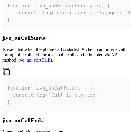
function jivo_onMessageReceived() {

	console.log(`Check agents messages:  ${i++}`)

}
jivo_onCallStart
#
Is executed when the phone call is started. A client can order a call
through the callback form, also the call can be initiated via API
method
jivo_api.startCall()
.
function jivo_onCallStart() {

  console.log('Call is started')

}
jivo_onCallEnd
#
Is executed when a return call ends.