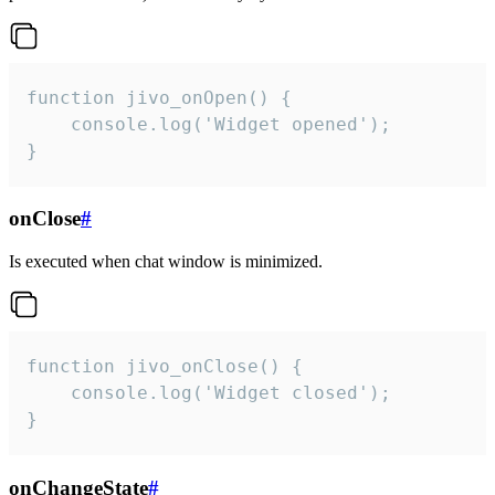
function jivo_onOpen() {

    console.log('Widget opened');

}
onClose
#
Is executed when chat window is minimized.
function jivo_onClose() {

    console.log('Widget closed');

}
onChangeState
#