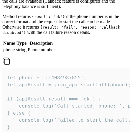
the calls are available (Callback feature is configured and the
telephony balance is sufficient).
Method returns
if the phone number is in the
{result: 'ok'}
correct format and the request to start the call can be made.
Otherwise it returns
{result: 'fail', reason: 'Callback
with the call failure reason details.
disabled'}
Name
Type
Description
phone
string
Phone number
let phone = '+14084987855';

let apiResult = jivo_api.startCall(phone);

if (apiResult.result === 'ok') {

    console.log('Call started, phone: ', ph
} else {

    console.log('Failed to start the call,
}