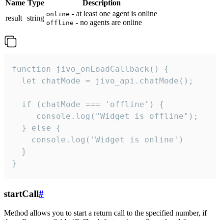
Name
Type
Description
- at least one agent is online
online
result
string
- no agents are online
offline
function jivo_onLoadCallback() {

  let chatMode = jivo_api.chatMode();

  if (chatMode === 'offline') {

     console.log("Widget is offline");

  } else {

    console.log('Widget is online')

  }

}
startCall
#
Method allows you to start a return call to the specified number, if