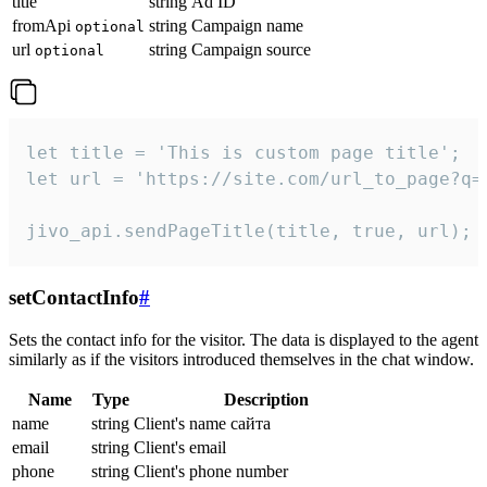
title
string
Ad ID
fromApi
string
Campaign name
optional
url
string
Campaign source
optional
let title = 'This is custom page title';

let url = 'https://site.com/url_to_page?q=p
jivo_api.sendPageTitle(title, true, url);
setContactInfo
#
Sets the contact info for the visitor. The data is displayed to the agent
similarly as if the visitors introduced themselves in the chat window.
Name
Type
Description
name
string
Client's name сайта
email
string
Client's email
phone
string
Client's phone number