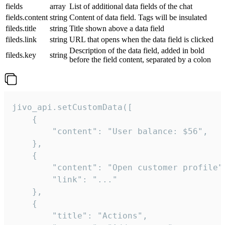
fields
array
List of additional data fields of the chat
fields.content
string
Content of data field. Tags will be insulated
fileds.title
string
Title shown above a data field
fileds.link
string
URL that opens when the data field is clicked
Description of the data field, added in bold
fileds.key
string
before the field content, separated by a colon
jivo_api.setCustomData([

    {

        "content": "User balance: $56",

    },

    {

        "content": "Open customer profile",
        "link": "..."

    },

    {

        "title": "Actions",
