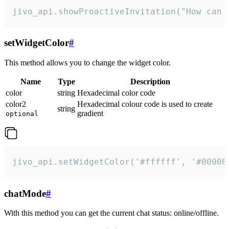
jivo_api.showProactiveInvitation("How can 
setWidgetColor
#
This method allows you to change the widget color.
Name
Type
Description
color
string
Hexadecimal color code
color2
Hexadecimal colour code is used to create
string
gradient
optional
jivo_api.setWidgetColor('#ffffff', '#00000
chatMode
#
With this method you can get the current chat status: online/offline.