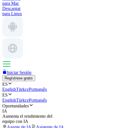
para Mac
Descargar
para Linux
Iniciar Sesión
Regístrese gratis
ES
English
Türkçe
Português
ES
English
Türkçe
Português
Oportunidades
IA
Aumenta el rendimiento del
equipo con IA
Agente de IA
Asistente de IA