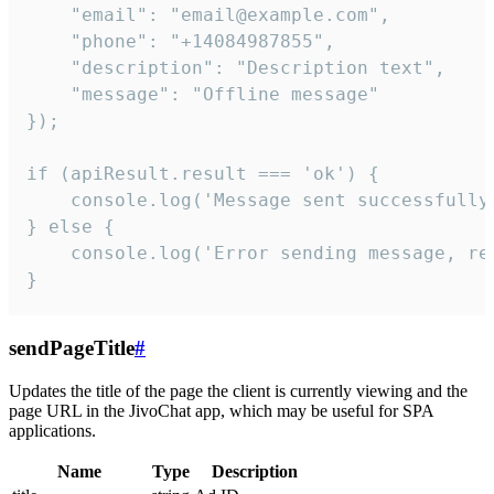
    "email": "email@example.com",

    "phone": "+14084987855",

    "description": "Description text",

    "message": "Offline message"

});

if (apiResult.result === 'ok') {

    console.log('Message sent successfully'
} else {

    console.log('Error sending message, rea
}
sendPageTitle
#
Updates the title of the page the client is currently viewing and the
page URL in the JivoChat app, which may be useful for SPA
applications.
Name
Type
Description