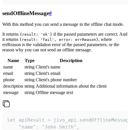
sendOfflineMessage
#
With this method you can send a message in the offline chat mode.
It returns
if the passed parameters are correct. And
{result: 'ok'}
it returns
, where
{result: 'fail', error: errReason}
errReason is the validation error of the passed parameters, or the
reason why you can not send an offline message.
Name
Type
Description
name
string
Client's name
email
string
Client's email
phone
string
Client's phone number
description
string
Additional information about the client
message
string
Offline message text
let apiResult = jivo_api.sendOfflineMessage
    "name": "John Smith",
