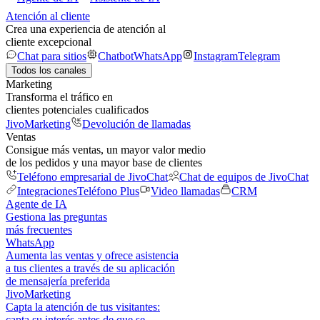
Atención al cliente
Crea una experiencia de atención al
cliente excepcional
Chat para sitios
Chatbot
WhatsApp
Instagram
Telegram
Todos los canales
Marketing
Transforma el tráfico en
clientes potenciales cualificados
JivoMarketing
Devolución de llamadas
Ventas
Consigue más ventas, un mayor valor medio
de los pedidos y una mayor base de clientes
Teléfono empresarial de JivoChat
Chat de equipos de JivoChat
Integraciones
Teléfono Plus
Video llamadas
CRM
Agente de IA
Gestiona las preguntas
más frecuentes
WhatsApp
Aumenta las ventas y ofrece asistencia
a tus clientes a través de su aplicación
de mensajería preferida
JivoMarketing
Capta la atención de tus visitantes:
capta su interés antes de que se