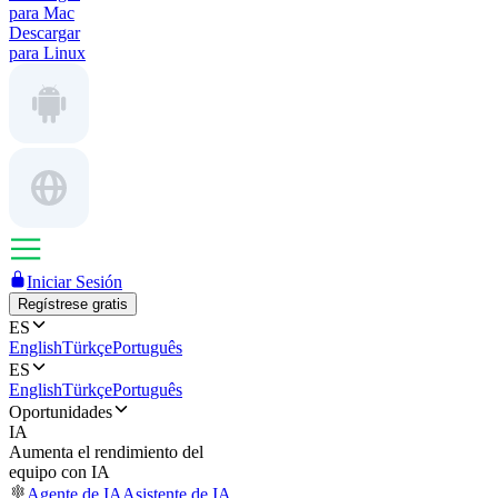
para Mac
Descargar
para Linux
Iniciar Sesión
Regístrese gratis
ES
English
Türkçe
Português
ES
English
Türkçe
Português
Oportunidades
IA
Aumenta el rendimiento del
equipo con IA
Agente de IA
Asistente de IA