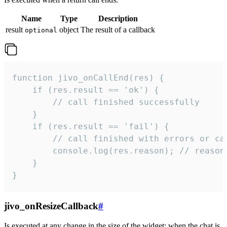
Name
Type
Description
result
object
The result of a callback
optional
function jivo_onCallEnd(res) {

    if (res.result == 'ok') {

        // call finished successfully

    }

    if (res.result == 'fail') {

        // call finished with errors or can
        console.log(res.reason); // reason 
    }

}
jivo_onResizeCallback
#
Is executed at any change in the size of the widget: when the chat is