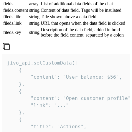
fields
array
List of additional data fields of the chat
fields.content
string
Content of data field. Tags will be insulated
fileds.title
string
Title shown above a data field
fileds.link
string
URL that opens when the data field is clicked
Description of the data field, added in bold
fileds.key
string
before the field content, separated by a colon
jivo_api.setCustomData([

    {

        "content": "User balance: $56",

    },

    {

        "content": "Open customer profile",
        "link": "..."

    },

    {

        "title": "Actions",
