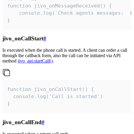
function jivo_onMessageReceived() {

	console.log(`Check agents messages:  ${i++}`)

}
jivo_onCallStart
#
Is executed when the phone call is started. A client can order a call
through the callback form, also the call can be initiated via API
method
jivo_api.startCall()
.
function jivo_onCallStart() {

  console.log('Call is started')

}
jivo_onCallEnd
#
Is executed when a return call ends.