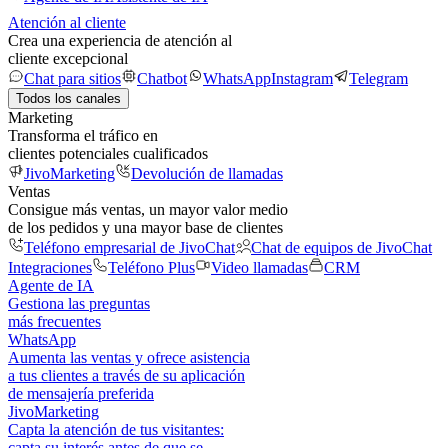
Atención al cliente
Crea una experiencia de atención al
cliente excepcional
Chat para sitios
Chatbot
WhatsApp
Instagram
Telegram
Todos los canales
Marketing
Transforma el tráfico en
clientes potenciales cualificados
JivoMarketing
Devolución de llamadas
Ventas
Consigue más ventas, un mayor valor medio
de los pedidos y una mayor base de clientes
Teléfono empresarial de JivoChat
Chat de equipos de JivoChat
Integraciones
Teléfono Plus
Video llamadas
CRM
Agente de IA
Gestiona las preguntas
más frecuentes
WhatsApp
Aumenta las ventas y ofrece asistencia
a tus clientes a través de su aplicación
de mensajería preferida
JivoMarketing
Capta la atención de tus visitantes:
capta su interés antes de que se