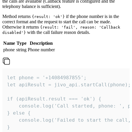
the calls are available (Callback feature is configured and the
telephony balance is sufficient).
Method returns
if the phone number is in the
{result: 'ok'}
correct format and the request to start the call can be made.
Otherwise it returns
{result: 'fail', reason: 'Callback
with the call failure reason details.
disabled'}
Name
Type
Description
phone
string
Phone number
let phone = '+14084987855';

let apiResult = jivo_api.startCall(phone);

if (apiResult.result === 'ok') {

    console.log('Call started, phone: ', ph
} else {

    console.log('Failed to start the call,
}