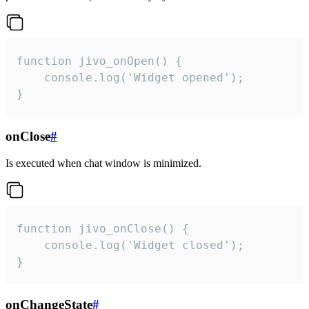
function jivo_onOpen() {

    console.log('Widget opened');

}
onClose
#
Is executed when chat window is minimized.
function jivo_onClose() {

    console.log('Widget closed');

}
onChangeState
#