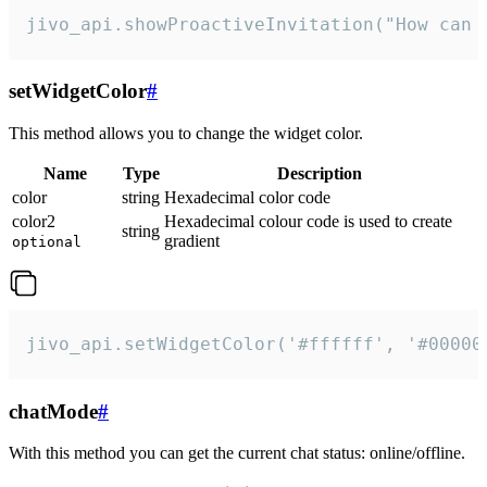
jivo_api.showProactiveInvitation("How can 
setWidgetColor
#
This method allows you to change the widget color.
Name
Type
Description
color
string
Hexadecimal color code
color2
Hexadecimal colour code is used to create
string
gradient
optional
jivo_api.setWidgetColor('#ffffff', '#00000
chatMode
#
With this method you can get the current chat status: online/offline.