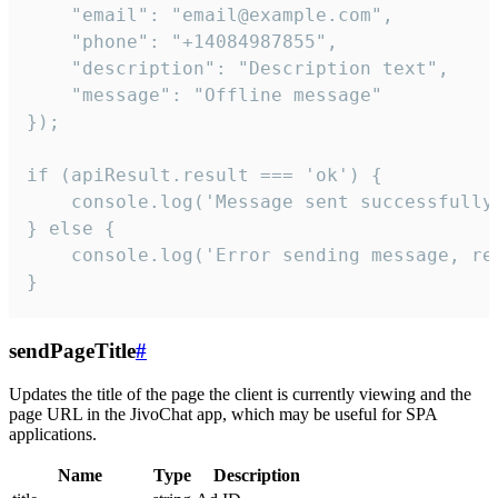
    "email": "email@example.com",

    "phone": "+14084987855",

    "description": "Description text",

    "message": "Offline message"

});

if (apiResult.result === 'ok') {

    console.log('Message sent successfully'
} else {

    console.log('Error sending message, rea
}
sendPageTitle
#
Updates the title of the page the client is currently viewing and the
page URL in the JivoChat app, which may be useful for SPA
applications.
Name
Type
Description