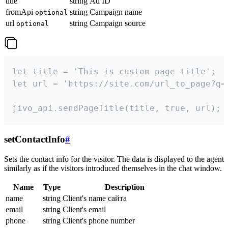
title
string
Ad ID
fromApi
string
Campaign name
optional
url
string
Campaign source
optional
let title = 'This is custom page title';

let url = 'https://site.com/url_to_page?q=p
jivo_api.sendPageTitle(title, true, url);
setContactInfo
#
Sets the contact info for the visitor. The data is displayed to the agent
similarly as if the visitors introduced themselves in the chat window.
Name
Type
Description
name
string
Client's name сайта
email
string
Client's email
phone
string
Client's phone number