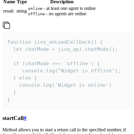
Name
Type
Description
- at least one agent is online
online
result
string
- no agents are online
offline
function jivo_onLoadCallback() {

  let chatMode = jivo_api.chatMode();

  if (chatMode === 'offline') {

     console.log("Widget is offline");

  } else {

    console.log('Widget is online')

  }

}
startCall
#
Method allows you to start a return call to the specified number, if