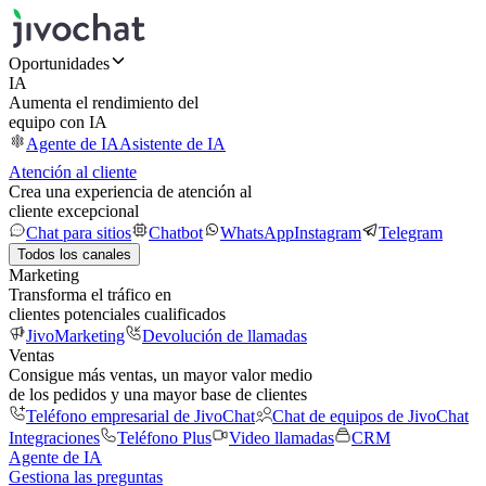
Oportunidades
IA
Aumenta el rendimiento del
equipo con IA
Agente de IA
Asistente de IA
Atención al cliente
Crea una experiencia de atención al
cliente excepcional
Chat para sitios
Chatbot
WhatsApp
Instagram
Telegram
Todos los canales
Marketing
Transforma el tráfico en
clientes potenciales cualificados
JivoMarketing
Devolución de llamadas
Ventas
Consigue más ventas, un mayor valor medio
de los pedidos y una mayor base de clientes
Teléfono empresarial de JivoChat
Chat de equipos de JivoChat
Integraciones
Teléfono Plus
Video llamadas
CRM
Agente de IA
Gestiona las preguntas