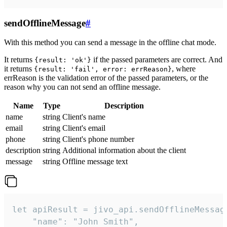
sendOfflineMessage
#
With this method you can send a message in the offline chat mode.
It returns
if the passed parameters are correct. And
{result: 'ok'}
it returns
, where
{result: 'fail', error: errReason}
errReason is the validation error of the passed parameters, or the
reason why you can not send an offline message.
Name
Type
Description
name
string
Client's name
email
string
Client's email
phone
string
Client's phone number
description
string
Additional information about the client
message
string
Offline message text
let apiResult = jivo_api.sendOfflineMessage
    "name": "John Smith",
