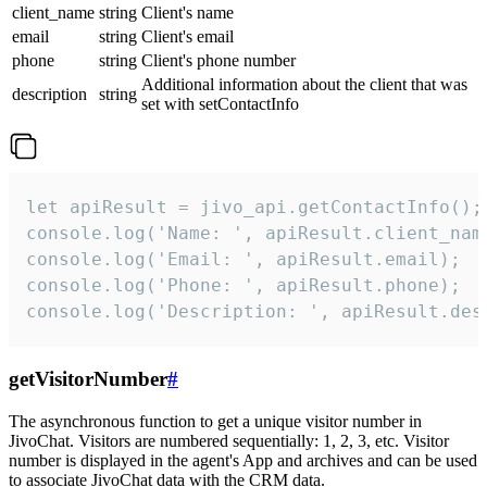
client_name
string
Client's name
email
string
Client's email
phone
string
Client's phone number
Additional information about the client that was
description
string
set with setContactInfo
let apiResult = jivo_api.getContactInfo();

console.log('Name: ', apiResult.client_name
console.log('Email: ', apiResult.email);

console.log('Phone: ', apiResult.phone);

console.log('Description: ', apiResult.des
getVisitorNumber
#
The asynchronous function to get a unique visitor number in
JivoChat. Visitors are numbered sequentially: 1, 2, 3, etc. Visitor
number is displayed in the agent's App and archives and can be used
to associate JivoChat data with the CRM data.