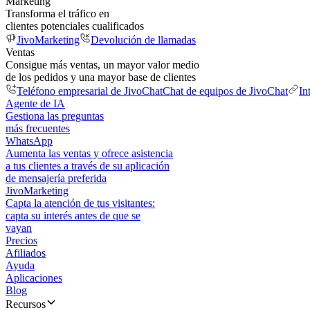
Marketing
Transforma el tráfico en
clientes potenciales cualificados
JivoMarketing
Devolución de llamadas
Ventas
Consigue más ventas, un mayor valor medio
de los pedidos y una mayor base de clientes
Teléfono empresarial de JivoChat
Chat de equipos de JivoChat
In
Agente de IA
Gestiona las preguntas
más frecuentes
WhatsApp
Aumenta las ventas y ofrece asistencia
a tus clientes a través de su aplicación
de mensajería preferida
JivoMarketing
Capta la atención de tus visitantes:
capta su interés antes de que se
vayan
Precios
Afiliados
Ayuda
Aplicaciones
Blog
Recursos