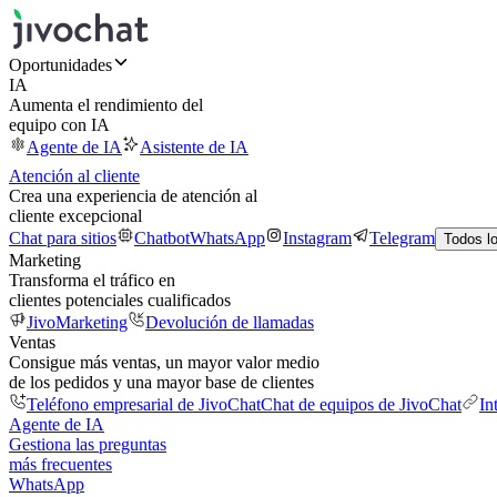
Oportunidades
IA
Aumenta el rendimiento del
equipo con IA
Agente de IA
Asistente de IA
Atención al cliente
Crea una experiencia de atención al
cliente excepcional
Chat para sitios
Chatbot
WhatsApp
Instagram
Telegram
Todos l
Marketing
Transforma el tráfico en
clientes potenciales cualificados
JivoMarketing
Devolución de llamadas
Ventas
Consigue más ventas, un mayor valor medio
de los pedidos y una mayor base de clientes
Teléfono empresarial de JivoChat
Chat de equipos de JivoChat
In
Agente de IA
Gestiona las preguntas
más frecuentes
WhatsApp