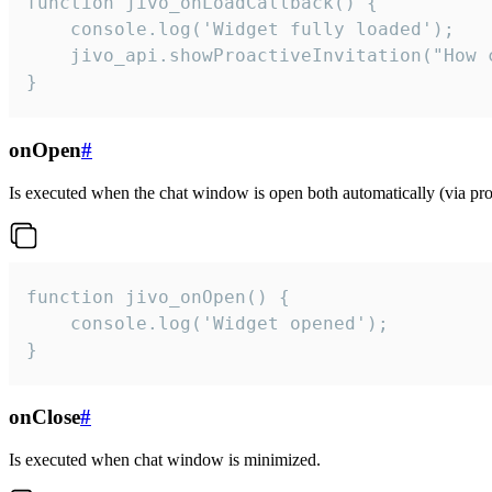
function jivo_onLoadCallback() {

    console.log('Widget fully loaded');

    jivo_api.showProactiveInvitation("How c
}
onOpen
#
Is executed when the chat window is open both automatically (via proa
function jivo_onOpen() {

    console.log('Widget opened');

}
onClose
#
Is executed when chat window is minimized.