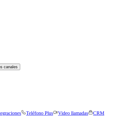
os canales
tegraciones
Teléfono Plus
Video llamadas
CRM