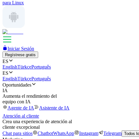
para Linux
Iniciar Sesión
Regístrese gratis
ES
English
Türkçe
Português
ES
English
Türkçe
Português
Oportunidades
IA
Aumenta el rendimiento del
equipo con IA
Agente de IA
Asistente de IA
Atención al cliente
Crea una experiencia de atención al
cliente excepcional
Chat para sitios
Chatbot
WhatsApp
Instagram
Telegram
Todos l