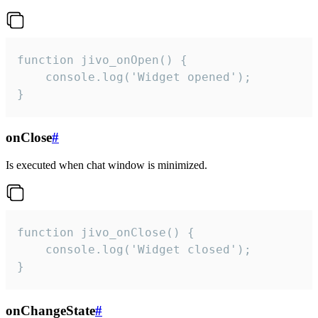
function jivo_onOpen() {

    console.log('Widget opened');

}
onClose
#
Is executed when chat window is minimized.
function jivo_onClose() {

    console.log('Widget closed');

}
onChangeState
#