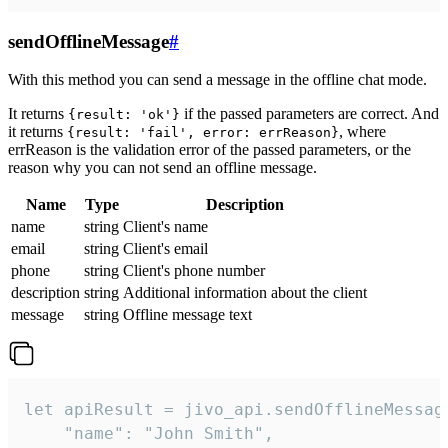
sendOfflineMessage
#
With this method you can send a message in the offline chat mode.
It returns
if the passed parameters are correct. And
{result: 'ok'}
it returns
, where
{result: 'fail', error: errReason}
errReason is the validation error of the passed parameters, or the
reason why you can not send an offline message.
Name
Type
Description
name
string
Client's name
email
string
Client's email
phone
string
Client's phone number
description
string
Additional information about the client
message
string
Offline message text
let apiResult = jivo_api.sendOfflineMessage
    "name": "John Smith",
