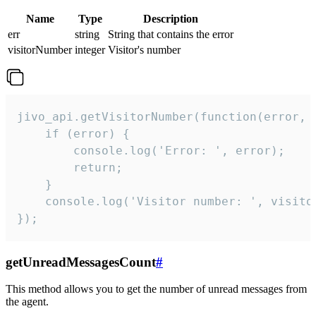
Name
Type
Description
err
string
String that contains the error
visitorNumber
integer
Visitor's number
jivo_api.getVisitorNumber(function(error, v
    if (error) {

        console.log('Error: ', error);

        return;

    }  

    console.log('Visitor number: ', visitor
});
getUnreadMessagesCount
#
This method allows you to get the number of unread messages from
the agent.