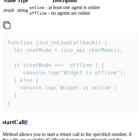
Name
Type
Description
- at least one agent is online
online
result
string
- no agents are online
offline
function jivo_onLoadCallback() {

  let chatMode = jivo_api.chatMode();

  if (chatMode === 'offline') {

     console.log("Widget is offline");

  } else {

    console.log('Widget is online')

  }

}
startCall
#
Method allows you to start a return call to the specified number, if
the calls are available (Callback feature is configured and the