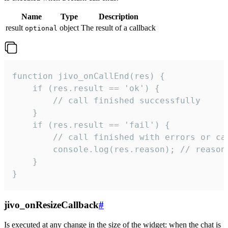
Name
Type
Description
result
object
The result of a callback
optional
function jivo_onCallEnd(res) {

    if (res.result == 'ok') {

        // call finished successfully

    }

    if (res.result == 'fail') {

        // call finished with errors or can
        console.log(res.reason); // reason 
    }

}
jivo_onResizeCallback
#
Is executed at any change in the size of the widget: when the chat is