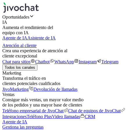
Oportunidades
IA
Aumenta el rendimiento del
equipo con IA
Agente de IA
Asistente de IA
Atención al cliente
Crea una experiencia de atención al
cliente excepcional
Chat para sitios
Chatbot
WhatsApp
Instagram
Telegram
Todos los canales
Marketing
Transforma el tráfico en
clientes potenciales cualificados
JivoMarketing
Devolución de llamadas
Ventas
Consigue más ventas, un mayor valor medio
de los pedidos y una mayor base de clientes
Teléfono empresarial de JivoChat
Chat de equipos de JivoChat
Integraciones
Teléfono Plus
Video llamadas
CRM
Agente de IA
Gestiona las preguntas