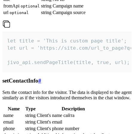
fromApi
string
Campaign name
optional
url
string
Campaign source
optional
let title = 'This is custom page title';

let url = 'https://site.com/url_to_page?q=p
jivo_api.sendPageTitle(title, true, url);
setContactInfo
#
Sets the contact info for the visitor. The data is displayed to the agent
similarly as if the visitors introduced themselves in the chat window.
Name
Type
Description
name
string
Client's name сайта
email
string
Client's email
phone
string
Client's phone number