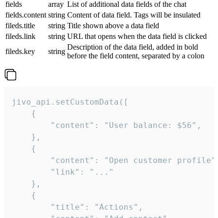
fields
array
List of additional data fields of the chat
fields.content
string
Content of data field. Tags will be insulated
fileds.title
string
Title shown above a data field
fileds.link
string
URL that opens when the data field is clicked
Description of the data field, added in bold
fileds.key
string
before the field content, separated by a colon
jivo_api.setCustomData([

    {

        "content": "User balance: $56",

    },

    {

        "content": "Open customer profile",
        "link": "..."

    },

    {

        "title": "Actions",
