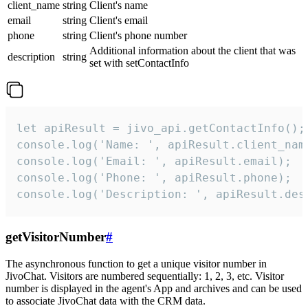
client_name
string
Client's name
email
string
Client's email
phone
string
Client's phone number
Additional information about the client that was
description
string
set with setContactInfo
let apiResult = jivo_api.getContactInfo();

console.log('Name: ', apiResult.client_name
console.log('Email: ', apiResult.email);

console.log('Phone: ', apiResult.phone);

console.log('Description: ', apiResult.des
getVisitorNumber
#
The asynchronous function to get a unique visitor number in
JivoChat. Visitors are numbered sequentially: 1, 2, 3, etc. Visitor
number is displayed in the agent's App and archives and can be used
to associate JivoChat data with the CRM data.