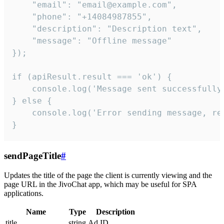
    "email": "email@example.com",

    "phone": "+14084987855",

    "description": "Description text",

    "message": "Offline message"

});

if (apiResult.result === 'ok') {

    console.log('Message sent successfully'
} else {

    console.log('Error sending message, rea
}
sendPageTitle
#
Updates the title of the page the client is currently viewing and the
page URL in the JivoChat app, which may be useful for SPA
applications.
Name
Type
Description
title
string
Ad ID