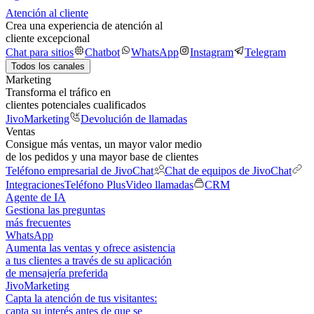
Atención al cliente
Crea una experiencia de atención al
cliente excepcional
Chat para sitios
Chatbot
WhatsApp
Instagram
Telegram
Todos los canales
Marketing
Transforma el tráfico en
clientes potenciales cualificados
JivoMarketing
Devolución de llamadas
Ventas
Consigue más ventas, un mayor valor medio
de los pedidos y una mayor base de clientes
Teléfono empresarial de JivoChat
Chat de equipos de JivoChat
Integraciones
Teléfono Plus
Video llamadas
CRM
Agente de IA
Gestiona las preguntas
más frecuentes
WhatsApp
Aumenta las ventas y ofrece asistencia
a tus clientes a través de su aplicación
de mensajería preferida
JivoMarketing
Capta la atención de tus visitantes:
capta su interés antes de que se