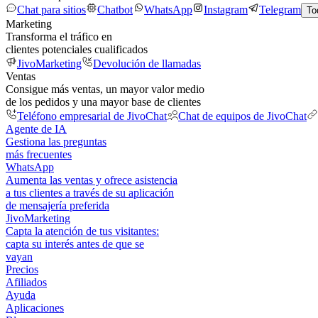
Chat para sitios
Chatbot
WhatsApp
Instagram
Telegram
To
Marketing
Transforma el tráfico en
clientes potenciales cualificados
JivoMarketing
Devolución de llamadas
Ventas
Consigue más ventas, un mayor valor medio
de los pedidos y una mayor base de clientes
Teléfono empresarial de JivoChat
Chat de equipos de JivoChat
Agente de IA
Gestiona las preguntas
más frecuentes
WhatsApp
Aumenta las ventas y ofrece asistencia
a tus clientes a través de su aplicación
de mensajería preferida
JivoMarketing
Capta la atención de tus visitantes:
capta su interés antes de que se
vayan
Precios
Afiliados
Ayuda
Aplicaciones