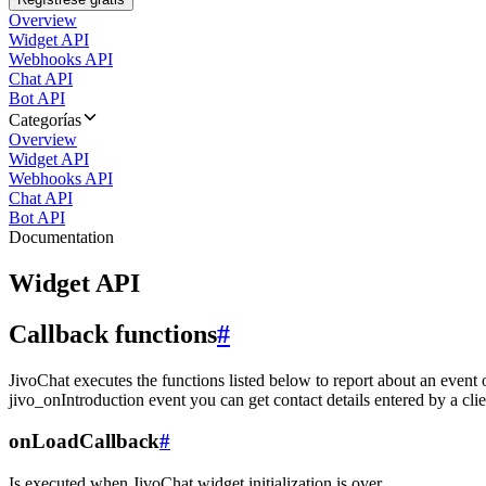
Overview
Widget API
Webhooks API
Chat API
Bot API
Categorías
Overview
Widget API
Webhooks API
Chat API
Bot API
Documentation
Widget API
Callback functions
#
JivoChat executes the functions listed below to report about an event 
jivo_onIntroduction event you can get contact details entered by a clie
onLoadCallback
#
Is executed when JivoChat widget initialization is over.