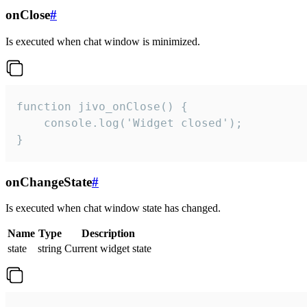
onClose
#
Is executed when chat window is minimized.
function jivo_onClose() {

    console.log('Widget closed');

}
onChangeState
#
Is executed when chat window state has changed.
Name
Type
Description
state
string
Current widget state