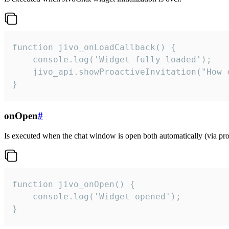
function jivo_onLoadCallback() {

    console.log('Widget fully loaded');

    jivo_api.showProactiveInvitation("How c
}
onOpen
#
Is executed when the chat window is open both automatically (via proa
function jivo_onOpen() {

    console.log('Widget opened');

}