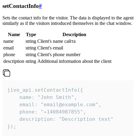
setContactInfo
#
Sets the contact info for the visitor. The data is displayed to the agent
similarly as if the visitors introduced themselves in the chat window.
Name
Type
Description
name
string
Client's name сайта
email
string
Client's email
phone
string
Client's phone number
description
string
Additional information about the client
jivo_api.setContactInfo({

    name: "John Smith",

    email: "email@example.com",

    phone: "+14084987855",

    description: "Description text"

});