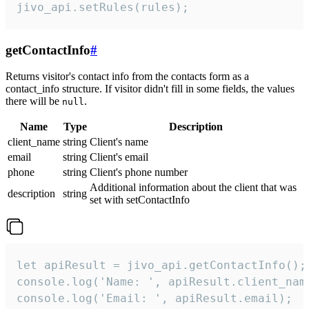
jivo_api.setRules(rules);
getContactInfo
#
Returns visitor's contact info from the contacts form as a
contact_info structure. If visitor didn't fill in some fields, the values
there will be
.
null
Name
Type
Description
client_name
string
Client's name
email
string
Client's email
phone
string
Client's phone number
Additional information about the client that was
description
string
set with setContactInfo
let apiResult = jivo_api.getContactInfo();

console.log('Name: ', apiResult.client_name
console.log('Email: ', apiResult.email);
