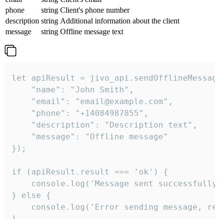
phone
string
Client's phone number
description
string
Additional information about the client
message
string
Offline message text
let apiResult = jivo_api.sendOfflineMessage
    "name": "John Smith",

    "email": "email@example.com",

    "phone": "+14084987855",

    "description": "Description text",

    "message": "Offline message"

});

if (apiResult.result === 'ok') {

    console.log('Message sent successfully'
} else {

    console.log('Error sending message, rea
}