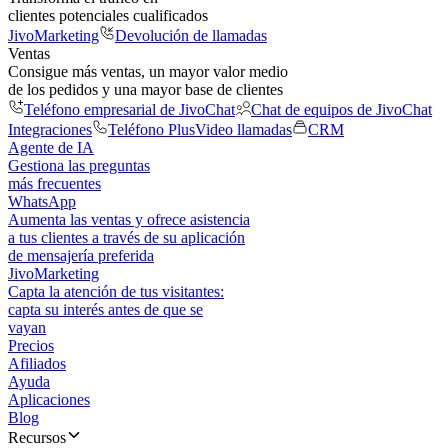
clientes potenciales cualificados
JivoMarketing
Devolución de llamadas
Ventas
Consigue más ventas, un mayor valor medio
de los pedidos y una mayor base de clientes
Teléfono empresarial de JivoChat
Chat de equipos de JivoChat
Integraciones
Teléfono Plus
Video llamadas
CRM
Agente de IA
Gestiona las preguntas
más frecuentes
WhatsApp
Aumenta las ventas y ofrece asistencia
a tus clientes a través de su aplicación
de mensajería preferida
JivoMarketing
Capta la atención de tus visitantes:
capta su interés antes de que se
vayan
Precios
Afiliados
Ayuda
Aplicaciones
Blog
Recursos