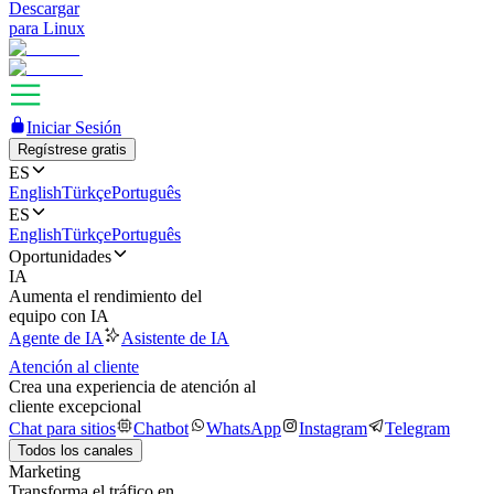
Descargar
para Linux
Iniciar Sesión
Regístrese gratis
ES
English
Türkçe
Português
ES
English
Türkçe
Português
Oportunidades
IA
Aumenta el rendimiento del
equipo con IA
Agente de IA
Asistente de IA
Atención al cliente
Crea una experiencia de atención al
cliente excepcional
Chat para sitios
Chatbot
WhatsApp
Instagram
Telegram
Todos los canales
Marketing
Transforma el tráfico en