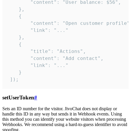
        "content": "User balance: $56",

    },

    {

        "content": "Open customer profile",
        "link": "..."

    },

    {

        "title": "Actions",

        "content": "Add contact",

        "link": "..."

    }

 ]);
setUserToken
#
Sets an ID number for the visitor. JivoChat does not display or
handle this ID in any way but sends it in Webhook events. Using
this method you can identify your website visitors when processing
Webhooks. We recommend using a hard-to-guess identifier to avoid
spoofing.