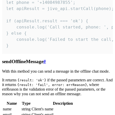
let phone = '+14084987855';

let apiResult = jivo_api.startCall(phone);

if (apiResult.result === 'ok') {

    console.log('Call started, phone: ', ph
} else {

    console.log('Failed to start the call,
}
sendOfflineMessage
#
With this method you can send a message in the offline chat mode.
It returns
if the passed parameters are correct. And
{result: 'ok'}
it returns
, where
{result: 'fail', error: errReason}
errReason is the validation error of the passed parameters, or the
reason why you can not send an offline message.
Name
Type
Description
name
string
Client's name
email
string
Client's email