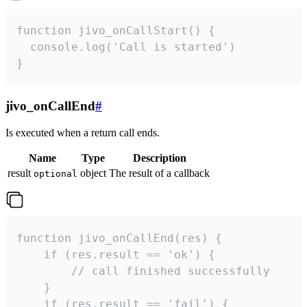
function jivo_onCallStart() {

  console.log('Call is started')

}
jivo_onCallEnd
#
Is executed when a return call ends.
Name
Type
Description
result
object
The result of a callback
optional
function jivo_onCallEnd(res) {

    if (res.result == 'ok') {

        // call finished successfully

    }

    if (res.result == 'fail') {
