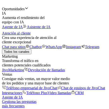
Oportunidades
IA
Aumenta el rendimiento del
equipo con IA
Agente de IA
Asistente de IA
Atención al cliente
Crea una experiencia de atención al
cliente excepcional
Chat para sitios
Chatbot
WhatsApp
Instagram
Telegram
Todos los canales
Marketing
Transforma el tráfico en
clientes potenciales cualificados
JivoMarketing
Devolución de llamadas
Ventas
Consigue más ventas, un mayor valor medio
de los pedidos y una mayor base de clientes
Teléfono empresarial de JivoChat
Chat de equipos de JivoChat
Integraciones
Teléfono Plus
Video llamadas
CRM
Agente de IA
Gestiona las preguntas
más frecuentes