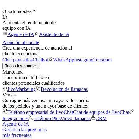
Oportunidades
IA
Aumenta el rendimiento del
equipo con IA
Agente de IA
Asistente de IA
Atención al cliente
Crea una experiencia de atención al
cliente excepcional
Chat para sitios
Chatbot
WhatsApp
Instagram
Telegram
Todos los canales
Marketing
Transforma el tráfico en
clientes potenciales cualificados
JivoMarketing
Devolución de llamadas
Ventas
Consigue más ventas, un mayor valor medio
de los pedidos y una mayor base de clientes
Teléfono empresarial de JivoChat
Chat de equipos de JivoChat
Integraciones
Teléfono Plus
Video llamadas
CRM
Agente de IA
Gestiona las preguntas
más frecuentes