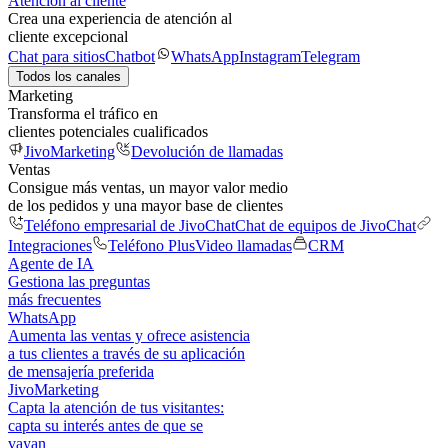
Atención al cliente
Crea una experiencia de atención al
cliente excepcional
Chat para sitios
Chatbot
WhatsApp
Instagram
Telegram
Todos los canales
Marketing
Transforma el tráfico en
clientes potenciales cualificados
JivoMarketing
Devolución de llamadas
Ventas
Consigue más ventas, un mayor valor medio
de los pedidos y una mayor base de clientes
Teléfono empresarial de JivoChat
Chat de equipos de JivoChat
Integraciones
Teléfono Plus
Video llamadas
CRM
Agente de IA
Gestiona las preguntas
más frecuentes
WhatsApp
Aumenta las ventas y ofrece asistencia
a tus clientes a través de su aplicación
de mensajería preferida
JivoMarketing
Capta la atención de tus visitantes:
capta su interés antes de que se
vayan