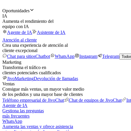
Oportunidades
IA
Aumenta el rendimiento del
equipo con IA
Agente de IA
Asistente de IA
Atención al cliente
Crea una experiencia de atención al
cliente excepcional
Chat para sitios
Chatbot
WhatsApp
Instagram
Telegram
Todos
Marketing
Transforma el tráfico en
clientes potenciales cualificados
JivoMarketing
Devolución de llamadas
Ventas
Consigue más ventas, un mayor valor medio
de los pedidos y una mayor base de clientes
Teléfono empresarial de JivoChat
Chat de equipos de JivoChat
In
Agente de IA
Gestiona las preguntas
más frecuentes
WhatsApp
Aumenta las ventas y ofrece asistencia