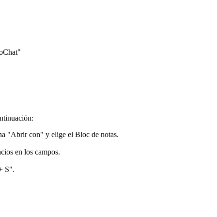
ivoChat"
ntinuación:
na "Abrir con" y elige el Bloc de notas.
acios en los campos.
+ S".