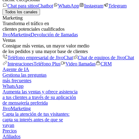
Chat para sitios
Chatbot
WhatsApp
Instagram
Telegram
Todos los canales
Marketing
Transforma el tráfico en
clientes potenciales cualificados
JivoMarketing
Devolución de llamadas
Ventas
Consigue más ventas, un mayor valor medio
de los pedidos y una mayor base de clientes
Teléfono empresarial de JivoChat
Chat de equipos de JivoChat
Integraciones
Teléfono Plus
Video llamadas
CRM
Agente de IA
Gestiona las preguntas
más frecuentes
WhatsApp
Aumenta las ventas y ofrece asistencia
a tus clientes a través de su aplicación
de mensajería preferida
JivoMarketing
Capta la atención de tus visitantes:
capta su interés antes de que se
vayan
Precios
Afiliados