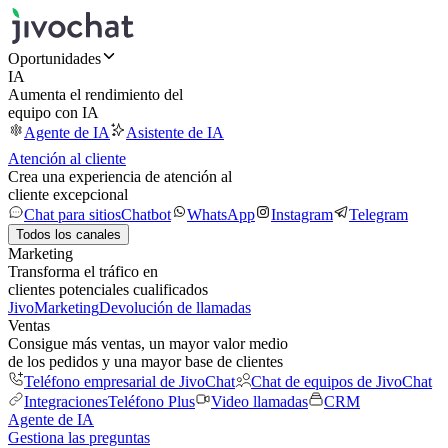
Oportunidades
IA
Aumenta el rendimiento del
equipo con IA
Agente de IA
Asistente de IA
Atención al cliente
Crea una experiencia de atención al
cliente excepcional
Chat para sitios
Chatbot
WhatsApp
Instagram
Telegram
Todos los canales
Marketing
Transforma el tráfico en
clientes potenciales cualificados
JivoMarketing
Devolución de llamadas
Ventas
Consigue más ventas, un mayor valor medio
de los pedidos y una mayor base de clientes
Teléfono empresarial de JivoChat
Chat de equipos de JivoChat
Integraciones
Teléfono Plus
Video llamadas
CRM
Agente de IA
Gestiona las preguntas