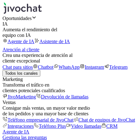
Oportunidades
IA
Aumenta el rendimiento del
equipo con IA
Agente de IA
Asistente de IA
Atención al cliente
Crea una experiencia de atención al
cliente excepcional
Chat para sitios
Chatbot
WhatsApp
Instagram
Telegram
Todos los canales
Marketing
Transforma el tráfico en
clientes potenciales cualificados
JivoMarketing
Devolución de llamadas
Ventas
Consigue más ventas, un mayor valor medio
de los pedidos y una mayor base de clientes
Teléfono empresarial de JivoChat
Chat de equipos de JivoChat
Integraciones
Teléfono Plus
Video llamadas
CRM
Agente de IA
Gestiona las preguntas