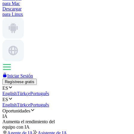
para Mac
Descargar
para Linux
Iniciar Sesión
Regístrese gratis
ES
English
Türkçe
Português
ES
English
Türkçe
Português
Oportunidades
IA
Aumenta el rendimiento del
equipo con IA
Agente de IA
Asistente de IA