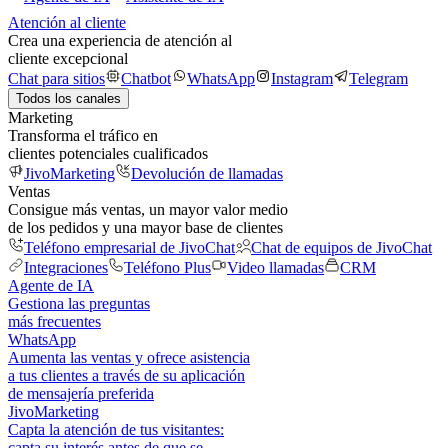
Atención al cliente
Crea una experiencia de atención al
cliente excepcional
Chat para sitios
Chatbot
WhatsApp
Instagram
Telegram
Todos los canales
Marketing
Transforma el tráfico en
clientes potenciales cualificados
JivoMarketing
Devolución de llamadas
Ventas
Consigue más ventas, un mayor valor medio
de los pedidos y una mayor base de clientes
Teléfono empresarial de JivoChat
Chat de equipos de JivoChat
Integraciones
Teléfono Plus
Video llamadas
CRM
Agente de IA
Gestiona las preguntas
más frecuentes
WhatsApp
Aumenta las ventas y ofrece asistencia
a tus clientes a través de su aplicación
de mensajería preferida
JivoMarketing
Capta la atención de tus visitantes:
capta su interés antes de que se