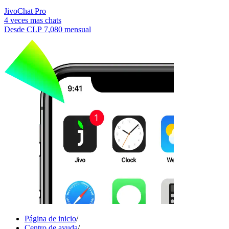
JivoChat Pro
4 veces mas chats
Desde
CLP 7,080
mensual
Página de inicio
/
Centro de ayuda
/