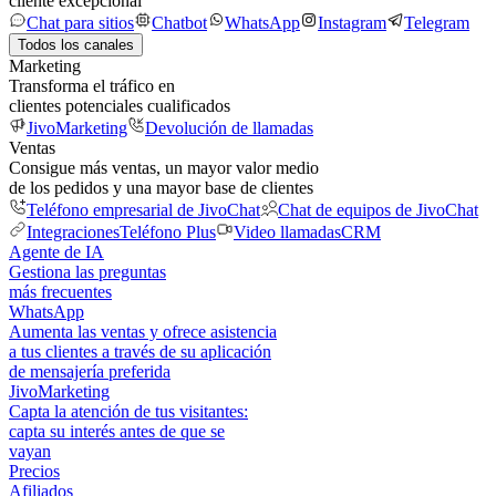
cliente excepcional
Chat para sitios
Chatbot
WhatsApp
Instagram
Telegram
Todos los canales
Marketing
Transforma el tráfico en
clientes potenciales cualificados
JivoMarketing
Devolución de llamadas
Ventas
Consigue más ventas, un mayor valor medio
de los pedidos y una mayor base de clientes
Teléfono empresarial de JivoChat
Chat de equipos de JivoChat
Integraciones
Teléfono Plus
Video llamadas
CRM
Agente de IA
Gestiona las preguntas
más frecuentes
WhatsApp
Aumenta las ventas y ofrece asistencia
a tus clientes a través de su aplicación
de mensajería preferida
JivoMarketing
Capta la atención de tus visitantes:
capta su interés antes de que se
vayan
Precios
Afiliados