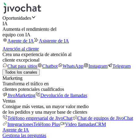
Oportunidades
IA
Aumenta el rendimiento del
equipo con IA
Agente de IA
Asistente de IA
Atención al cliente
Crea una experiencia de atención al
cliente excepcional
Chat para sitios
Chatbot
WhatsApp
Instagram
Telegram
Todos los canales
Marketing
Transforma el tráfico en
clientes potenciales cualificados
JivoMarketing
Devolución de llamadas
Ventas
Consigue más ventas, un mayor valor medio
de los pedidos y una mayor base de clientes
Teléfono empresarial de JivoChat
Chat de equipos de JivoChat
Integraciones
Teléfono Plus
Video llamadas
CRM
Agente de IA
Gestiona las preguntas