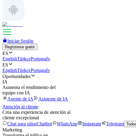
Iniciar Sesión
Regístrese gratis
ES
English
Türkçe
Português
ES
English
Türkçe
Português
Oportunidades
IA
Aumenta el rendimiento del
equipo con IA
Agente de IA
Asistente de IA
Atención al cliente
Crea una experiencia de atención al
cliente excepcional
Chat para sitios
Chatbot
WhatsApp
Instagram
Telegram
Todos
Marketing
Transforma el tráfico en