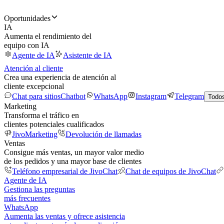
Oportunidades
IA
Aumenta el rendimiento del
equipo con IA
Agente de IA
Asistente de IA
Atención al cliente
Crea una experiencia de atención al
cliente excepcional
Chat para sitios
Chatbot
WhatsApp
Instagram
Telegram
Todos
Marketing
Transforma el tráfico en
clientes potenciales cualificados
JivoMarketing
Devolución de llamadas
Ventas
Consigue más ventas, un mayor valor medio
de los pedidos y una mayor base de clientes
Teléfono empresarial de JivoChat
Chat de equipos de JivoChat
Agente de IA
Gestiona las preguntas
más frecuentes
WhatsApp
Aumenta las ventas y ofrece asistencia