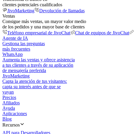
clientes potenciales cualificados
JivoMarketing
Devolución de llamadas
Ventas
Consigue más ventas, un mayor valor medio
de los pedidos y una mayor base de clientes
Teléfono empresarial de JivoChat
Chat de equipos de JivoChat
Agente de IA
Gestiona las preguntas
más frecuentes
WhatsApp
Aumenta las ventas y ofrece asistencia
a tus clientes a través de su aplicación
de mensajería preferida
JivoMarketing
Capta la atención de tus visitantes:
capta su interés antes de que se
vayan
Precios
Afiliados
Ayuda
Aplicaciones
Blog
Recursos
API para Desarrolladores