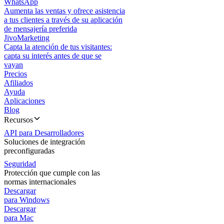
WhatsApp
Aumenta las ventas y ofrece asistencia
a tus clientes a través de su aplicación
de mensajería preferida
JivoMarketing
Capta la atención de tus visitantes:
capta su interés antes de que se
vayan
Precios
Afiliados
Ayuda
Aplicaciones
Blog
Recursos
API para Desarrolladores
Soluciones de integración
preconfiguradas
Seguridad
Protección que cumple con las
normas internacionales
Descargar
para Windows
Descargar
para Mac