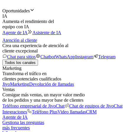
Oportunidades
IA
Aumenta el rendimiento del
equipo con IA
Agente de IA
Asistente de IA
Atención al cliente
Crea una experiencia de atención al
cliente excepcional
Chat para sitios
Chatbot
WhatsApp
Instagram
Telegram
Todos los canales
Marketing
Transforma el tráfico en
clientes potenciales cualificados
JivoMarketing
Devolución de llamadas
Ventas
Consigue más ventas, un mayor valor medio
de los pedidos y una mayor base de clientes
Teléfono empresarial de JivoChat
Chat de equipos de JivoChat
Integraciones
Teléfono Plus
Video llamadas
CRM
Agente de IA
Gestiona las preguntas
más frecuentes