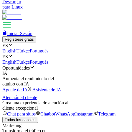
Descargar
para Linux
Iniciar Sesión
Regístrese gratis
ES
English
Türkçe
Português
ES
English
Türkçe
Português
Oportunidades
IA
Aumenta el rendimiento del
equipo con IA
Agente de IA
Asistente de IA
Atención al cliente
Crea una experiencia de atención al
cliente excepcional
Chat para sitios
Chatbot
WhatsApp
Instagram
Telegram
Todos los canales
Marketing
Transforma el tráfico en