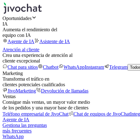
Oportunidades
IA
Aumenta el rendimiento del
equipo con IA
Agente de IA
Asistente de IA
Atención al cliente
Crea una experiencia de atención al
cliente excepcional
Chat para sitios
Chatbot
WhatsApp
Instagram
Telegram
Todos
Marketing
Transforma el tráfico en
clientes potenciales cualificados
JivoMarketing
Devolución de llamadas
Ventas
Consigue más ventas, un mayor valor medio
de los pedidos y una mayor base de clientes
Teléfono empresarial de JivoChat
Chat de equipos de JivoChat
Inte
Agente de IA
Gestiona las preguntas
más frecuentes
WhatsApp