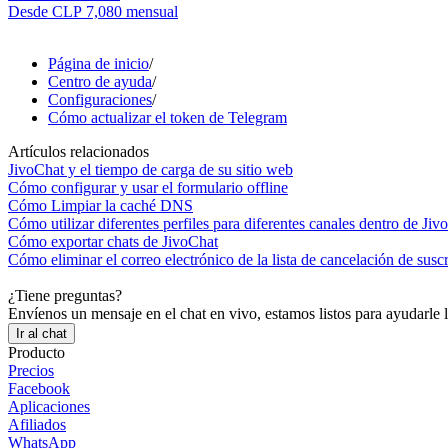
Desde
CLP 7,080
mensual
Página de inicio
/
Centro de ayuda
/
Configuraciones
/
Cómo actualizar el token de Telegram
Artículos relacionados
JivoChat y el tiempo de carga de su sitio web
Cómo configurar y usar el formulario offline
Cómo Limpiar la caché DNS
Cómo utilizar diferentes perfiles para diferentes canales dentro de Jiv
Cómo exportar chats de JivoChat
Cómo eliminar el correo electrónico de la lista de cancelación de susc
¿Tiene preguntas?
Envíenos un mensaje en el chat en vivo, estamos listos para ayudarle 
Ir al chat
Producto
Precios
Facebook
Aplicaciones
Afiliados
WhatsApp