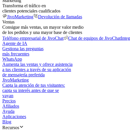
Marketing
Transforma el tráfico en
clientes potenciales cualificados
JivoMarketing
Devolución de llamadas
Ventas
Consigue más ventas, un mayor valor medio
de los pedidos y una mayor base de clientes
Teléfono empresarial de JivoChat
Chat de equipos de JivoChat
Inte
Agente de IA
Gestiona las preguntas
más frecuentes
WhatsApp
Aumenta las ventas y ofrece asistencia
a tus clientes a través de su aplicación
de mensajería preferida
JivoMarketing
Capta la atención de tus visitantes:
capta su interés antes de que se
vayan
Precios
Afiliados
Ayuda
Aplicaciones
Blog
Recursos