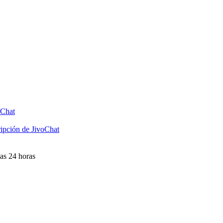
oChat
ripción de JivoChat
las 24 horas