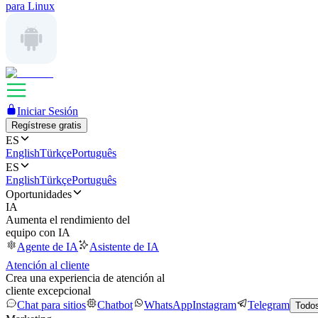
para Linux
Iniciar Sesión
Regístrese gratis
ES
English
Türkçe
Português
ES
English
Türkçe
Português
Oportunidades
IA
Aumenta el rendimiento del
equipo con IA
Agente de IA
Asistente de IA
Atención al cliente
Crea una experiencia de atención al
cliente excepcional
Chat para sitios
Chatbot
WhatsApp
Instagram
Telegram
Todos