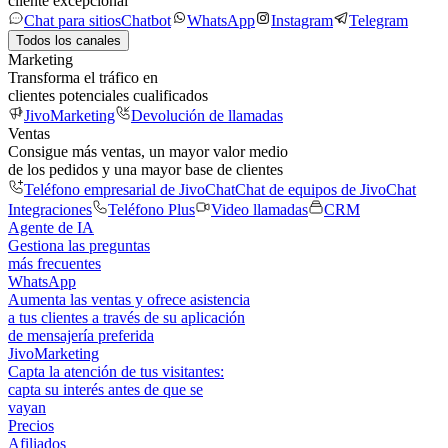
cliente excepcional
Chat para sitios
Chatbot
WhatsApp
Instagram
Telegram
Todos los canales
Marketing
Transforma el tráfico en
clientes potenciales cualificados
JivoMarketing
Devolución de llamadas
Ventas
Consigue más ventas, un mayor valor medio
de los pedidos y una mayor base de clientes
Teléfono empresarial de JivoChat
Chat de equipos de JivoChat
Integraciones
Teléfono Plus
Video llamadas
CRM
Agente de IA
Gestiona las preguntas
más frecuentes
WhatsApp
Aumenta las ventas y ofrece asistencia
a tus clientes a través de su aplicación
de mensajería preferida
JivoMarketing
Capta la atención de tus visitantes:
capta su interés antes de que se
vayan
Precios
Afiliados