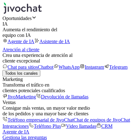
Oportunidades
IA
Aumenta el rendimiento del
equipo con IA
Agente de IA
Asistente de IA
Atención al cliente
Crea una experiencia de atención al
cliente excepcional
Chat para sitios
Chatbot
WhatsApp
Instagram
Telegram
Todos los canales
Marketing
Transforma el tráfico en
clientes potenciales cualificados
JivoMarketing
Devolución de llamadas
Ventas
Consigue más ventas, un mayor valor medio
de los pedidos y una mayor base de clientes
Teléfono empresarial de JivoChat
Chat de equipos de JivoChat
Integraciones
Teléfono Plus
Video llamadas
CRM
Agente de IA
Gestiona las preguntas