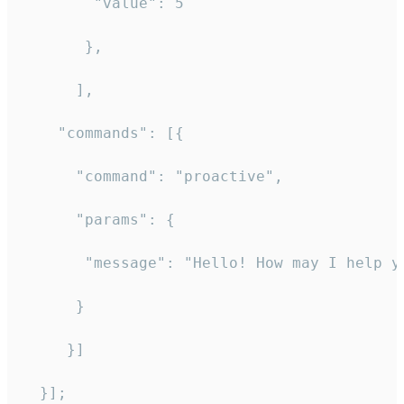
        "value": 5

       },

      ],

    "commands": [{

      "command": "proactive",

      "params": {

       "message": "Hello! How may I help yo
      }

     }]

  }];
