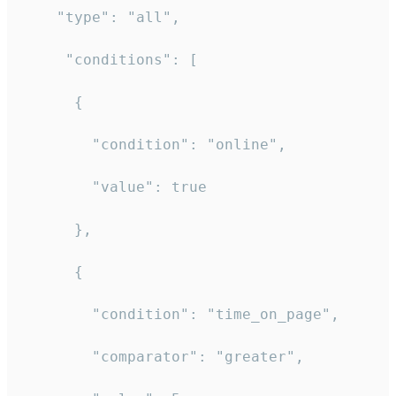
    "type": "all",

     "conditions": [

      {

        "condition": "online",

        "value": true

      },

      {

        "condition": "time_on_page",

        "comparator": "greater",
