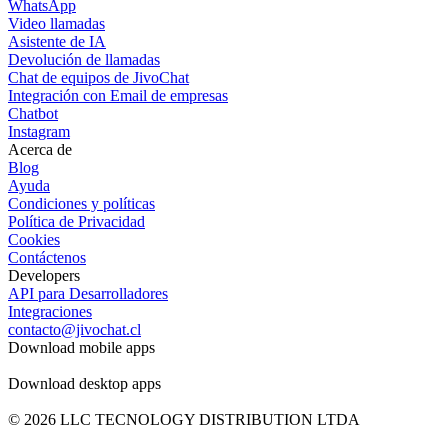
WhatsApp
Video llamadas
Asistente de IA
Devolución de llamadas
Chat de equipos de JivoChat
Integración con Email de empresas
Chatbot
Instagram
Acerca de
Blog
Ayuda
Condiciones y políticas
Política de Privacidad
Cookies
Contáctenos
Developers
API para Desarrolladores
Integraciones
contacto@jivochat.cl
Download mobile apps
Download desktop apps
© 2026 LLC TECNOLOGY DISTRIBUTION LTDA