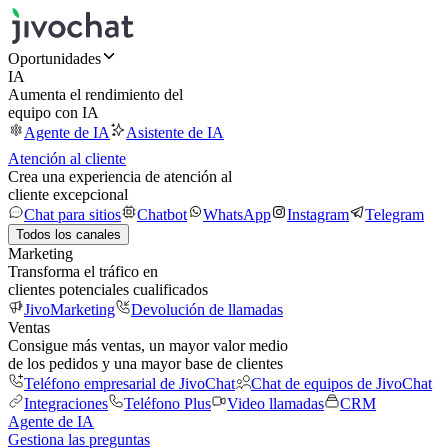
Oportunidades
IA
Aumenta el rendimiento del
equipo con IA
Agente de IA
Asistente de IA
Atención al cliente
Crea una experiencia de atención al
cliente excepcional
Chat para sitios
Chatbot
WhatsApp
Instagram
Telegram
Todos los canales
Marketing
Transforma el tráfico en
clientes potenciales cualificados
JivoMarketing
Devolución de llamadas
Ventas
Consigue más ventas, un mayor valor medio
de los pedidos y una mayor base de clientes
Teléfono empresarial de JivoChat
Chat de equipos de JivoChat
Integraciones
Teléfono Plus
Video llamadas
CRM
Agente de IA
Gestiona las preguntas