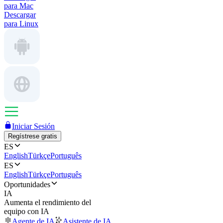
para Mac
Descargar
para Linux
Iniciar Sesión
Regístrese gratis
ES
English
Türkçe
Português
ES
English
Türkçe
Português
Oportunidades
IA
Aumenta el rendimiento del
equipo con IA
Agente de IA
Asistente de IA