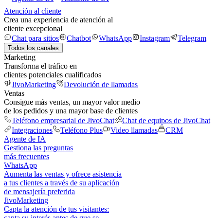
Atención al cliente
Crea una experiencia de atención al
cliente excepcional
Chat para sitios
Chatbot
WhatsApp
Instagram
Telegram
Todos los canales
Marketing
Transforma el tráfico en
clientes potenciales cualificados
JivoMarketing
Devolución de llamadas
Ventas
Consigue más ventas, un mayor valor medio
de los pedidos y una mayor base de clientes
Teléfono empresarial de JivoChat
Chat de equipos de JivoChat
Integraciones
Teléfono Plus
Video llamadas
CRM
Agente de IA
Gestiona las preguntas
más frecuentes
WhatsApp
Aumenta las ventas y ofrece asistencia
a tus clientes a través de su aplicación
de mensajería preferida
JivoMarketing
Capta la atención de tus visitantes:
capta su interés antes de que se